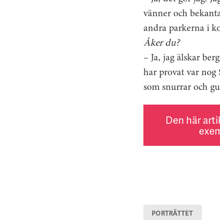
vänner och bekanta 
andra parkerna i k
Åker du?
– Ja, jag älskar be
har provat var nog 
som snurrar och gung
Den här arti
exem
PORTRÄTTET