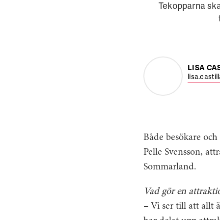
Tekopparna ska 
LISA CA
lisa.casti
Både besökare och s
Pelle Svensson, att
Sommarland.
Vad gör en attrakti
– Vi ser till att al