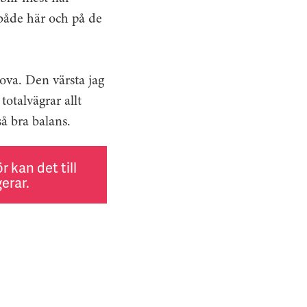
 både här och på de
rova. Den värsta jag
totalvägrar allt
så bra balans.
 kan det till
erar.