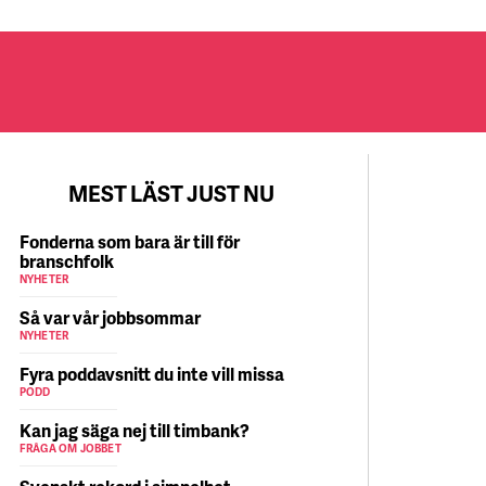
MEST LÄST JUST NU
Fonderna som bara är till för
branschfolk
NYHETER
Så var vår jobbsommar
NYHETER
Fyra poddavsnitt du inte vill missa
PODD
Kan jag säga nej till timbank?
FRÅGA OM JOBBET