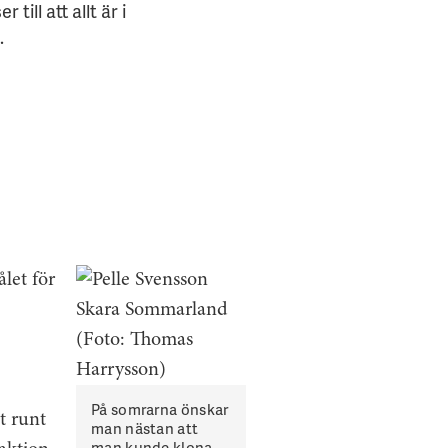
ll att allt är i
.
let för
På somrarna önskar
et runt
man nästan att
man kunde klona