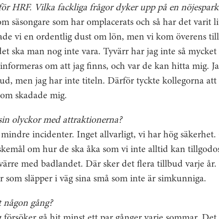
ör HRF. Vilka fackliga frågor dyker upp på en nöjespark
m säsongare som har omplacerats och så har det varit l
ade vi en ordentlig dust om lön, men vi kom överens till
et ska man nog inte vara. Tyvärr har jag inte så mycket
informeras om att jag finns, och var de kan hitta mig. Ja
, men jag har inte titeln. Därför tyckte kollegorna att de
g som skadade mig.
sin olyckor med attraktionerna?
mindre incidenter. Inget allvarligt, vi har hög säkerhet.
skemål om hur de ska åka som vi inte alltid kan tillgodo
värre med badlandet. Där sker det flera tillbud varje år. 
rar som släpper i väg sina små som inte är simkunniga.
t någon gång?
ag försöker gå hit minst ett par gånger varje sommar. Det