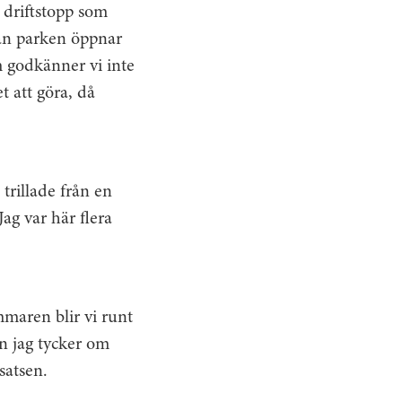
å driftstopp som
nan parken öppnar
m godkänner vi inte
t att göra, då
trillade från en
ag var här flera
mmaren blir vi runt
n jag tycker om
satsen.