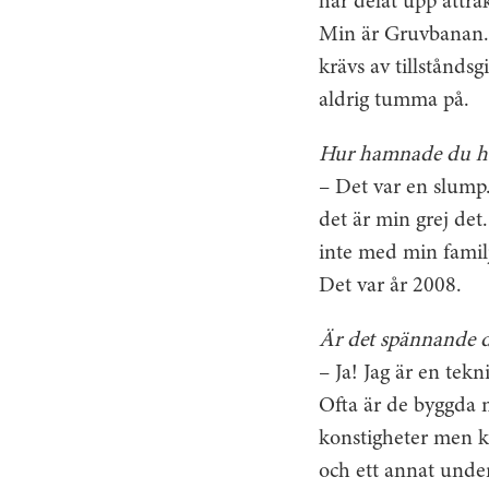
har delat upp attra
Min är Gruv­banan. 
krävs av tillståndsg
aldrig tumma på.
Hur hamnade du h
– Det var en slump
det är min grej det
inte med min familj
Det var år 2008.
Är det spännande 
– Ja! Jag är en tekn
Ofta är de byggda 
konstigheter men k
och ett annat under