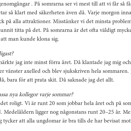
genomgångar . På somrarna ser vi mest till att vi får så f
rbetar så klart med säkerheten även då. Varje morgon in
ck på alla attraktioner. Misstänker vi det minsta proble
hunnit titta på det. På somrarna är det ofta väldigt mycke
att man kunde klona sig.
igast?
kte jag inte minst förra året. Då klantade jag mig och 
der vänster axelled och blev sjukskriven hela sommaren. J
, bara för att prata skit. Då saknade jag det allt.
assa nya kollegor varje sommar?
det roligt. Vi är runt 20 som jobbar hela året och på so
ad. Medelåldern ligger nog någonstans runt 20–25 år. Me
g tycker att alla ungdomar är bra tills de har bevisat mot