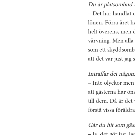
Du är platsombud f
– Det har handlat o
lönen. Förra året h
helt överens, men d
värvning. Men alla 
som ett skyddsombud
att det var just ja
Inträffar det någon
– Inte olyckor men 
att gästerna har ön
till dem. Då är det 
förstå vissa föräld
Går du hit som gäs
– Ja, det gör jag. J