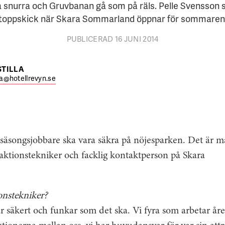
snurra och Gruvbanan gå som på räls. Pelle Svensson ser ti
toppskick när Skara Sommarland öppnar för sommaren
PUBLICERAD 16 JUNI 2014
STILLA
lla@hotellrevyn.se
äsongsjobbare ska vara säkra på nöjes­parken. Det är må
raktionstekniker och facklig kontaktperson på Skara
onstekniker?
lt är säkert och funkar som det ska. Vi fyra som arbetar år