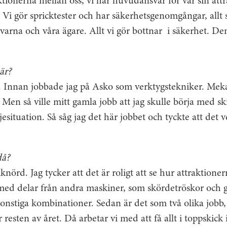
ktionerna mellan oss, vi har huvud­ansvar för var sin attr
Vi gör spricktester och har säkerhets­genomgångar, allt
ivarna och våra ägare. Allt vi gör bottnar i säkerhet. Den
är?
. Innan jobbade jag på Asko som verktygstekniker. Mek
. Men så ville mitt gamla jobb att jag skulle börja med s
esituation. Så såg jag det här jobbet och tyckte att det
då?
iknörd. Jag tycker att det är roligt att se hur attraktion
med delar från andra maskiner, som skördetröskor och 
onstiga kombinationer. Sedan är det som två olika jobb
 resten av året. Då arbetar vi med att få allt i toppskic