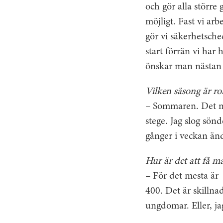
och gör alla större 
möjligt. Fast vi a
gör vi säkerhetsche
start förrän vi har 
önskar man nästan 
Vilken säsong är rol
– Sommaren. Det mär
stege. Jag slog sön
gånger i veckan ändå
Hur är det att få m
– För det mesta är 
400. Det är skilln
ungdomar. Eller, ja