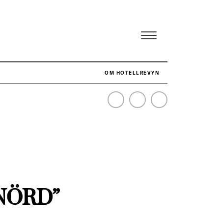
OM HOTELLREVYN
NÄR HOTELLREVYN SLOG SVENSKT REKORD I SIMPELHET
SENASTE
KNÖRD”