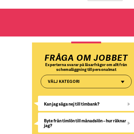
FRÅGA OM JOBBET
Experterna svarar på läsarfrågor om allt från
schemaläggning till personalmat
VÄLJ KATEGORI
Kan jag säga nej till timbank?
Byte från timlön till månadslön – hur räknar
jag?