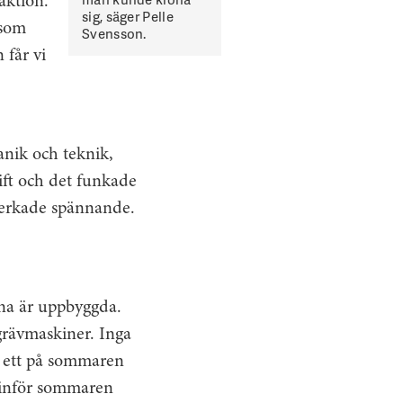
aktion.
sig, säger Pelle
 som
Svensson.
 får vi
anik och teknik,
kift och det funkade
 verkade spännande.
erna är uppbyggda.
grävmaskiner. Inga
, ett på sommaren
k inför sommaren