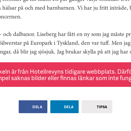
hälsar på och med barnbarnen. Vi har ju fritt inträde,
oncernen.
rg- och dalbanor. Liseberg har fått en ny som jag måste p
Silwerstar på Europark i Tyskland, den var tuff. Men jag 
ar, då blir jag sjösjuk. Jag brukar skylla på att jag har 
keln är från Hotellrevyns tidigare webbplats. Därför
pel saknas bilder eller finnas länkar som inte fung
DELA
DELA
TIPSA