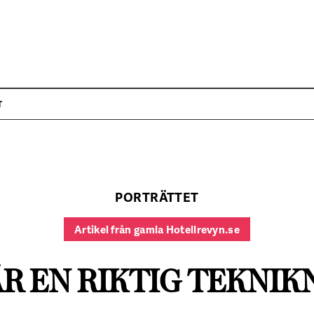
T
PORTRÄTTET
Artikel från gamla Hotellrevyn.se
ÄR EN RIKTIG TEKNI