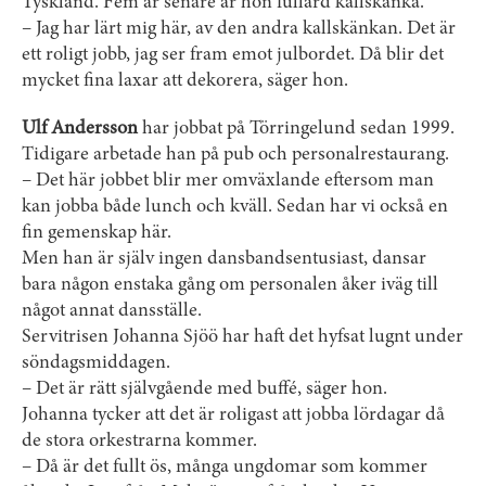
Tyskland. Fem år senare är hon fullärd kallskänka.
– Jag har lärt mig här, av den andra kallskänkan. Det är
ett roligt jobb, jag ser fram emot julbordet. Då blir det
mycket fina laxar att dekorera, säger hon.
Ulf Andersson
har jobbat på Törringelund sedan 1999.
Tidigare ­arbetade han på pub och personalrestaurang.
– Det här jobbet blir mer omväxlande eftersom man
kan jobba både lunch och kväll. Sedan har vi också en
fin gemenskap här.
Men han är själv ingen dansbandsentusiast, dansar
bara någon enstaka gång om personalen åker iväg till
något annat dansställe.
Servitrisen Johanna Sjöö har haft det hyfsat lugnt under
söndagsmiddagen.
– Det är rätt självgående med buffé, säger hon.
Johanna tycker att det är roligast att jobba lördagar då
de stora orkestrarna kommer.
– Då är det fullt ös, många ungdomar som kommer