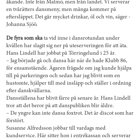
åkande. Inte från Malmö, men från landet. Vi serverar
en tvårätters dansmeny, men många kommer på
eftersläppet. Det går mycket drinkar, öl och vin, säger ­
Johanna Sjöö.
De fyra som ska
ta vid inne i dansrotundan under
kvällen har slagit sig ner på uteserveringen för att äta.
Hans Lindell har jobbat på Törringelund i 25 år.
– Jag började gå och dansa här när de hade Klubb 86,
för ensamstående. Ägaren frågade om jag kunde hjälpa
till på parkeringen och sedan har jag blivit som en
hustomte, hjälper till med insläpp och ställer i ordning
efter danskvällarna.
Dansställena har blivit färre på senare år. Hans Lindell
tror att det beror på att danspubliken blir äldre.
– De yngre kan inte dansa foxtrot. Det är discot som har
förstört.
Susanne Alfredsson jobbar till vardags med
kundservice. Här sitter hon i entrékassan och serverar