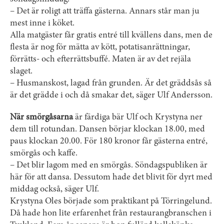
– Det är roligt att träffa gästerna. Annars står man ju
mest inne i köket.
Alla matgäster får gratis entré till kvällens dans, men de
flesta är nog för mätta av kött, potatisanrättningar,
förrätts- och efterrättsbuffé. Maten är av det rejäla
slaget.
– Husmanskost, lagad från grunden. Är det gräddsås så
är det grädde i och då smakar det, säger Ulf Andersson.
När smörgåsarna
är färdiga bär Ulf och Krystyna ner
dem till rotundan. Dansen börjar klockan 18.00, med
paus klockan 20.00. För 180 kronor får gästerna entré,
smörgås och kaffe.
– Det blir lagom med en smörgås. Söndagspubliken är
här för att dansa. Dessutom hade det blivit för dyrt med
middag också, säger Ulf.
Krystyna Oles började som praktikant på Törringelund.
Då hade hon lite erfarenhet från restaurangbranschen i