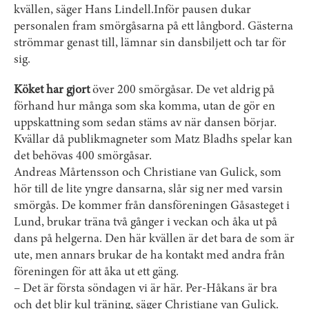
kvällen, säger Hans Lindell.Inför pausen dukar
personalen fram smörgåsarna på ett långbord. Gästerna
strömmar genast till, lämnar sin dansbiljett och tar för
sig.
Köket har gjort
över 200 smörgåsar. De vet aldrig på
förhand hur många som ska komma, utan de gör en
uppskattning som sedan stäms av när dansen börjar.
Kvällar då publikmagneter som Matz Bladhs spelar kan
det behövas 400 smörgåsar.
Andreas Mårtensson och Christiane van Gulick, som
hör till de lite yngre dansarna, slår sig ner med varsin
smörgås. De kommer från dansföreningen Gåsasteget i
Lund, brukar träna två gånger i veckan och åka ut på
dans på helgerna. Den här kvällen är det bara de som är
ute, men annars brukar de ha kontakt med andra från
föreningen för att åka ut ett gäng.
– Det är första söndagen vi är här. Per-Håkans är bra
och det blir kul träning, säger Christiane van Gulick.