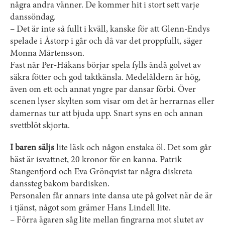
några andra vänner. De kommer hit i stort sett varje
danssöndag.
– Det är inte så fullt i kväll, kanske för att Glenn-Endys
spelade i Åstorp i går och då var det proppfullt, säger
Monna Mårtensson.
Fast när Per-Håkans börjar spela fylls ändå golvet av
säkra fötter och god taktkänsla. Medelåldern är hög,
även om ett och annat yngre par dansar förbi. Över
scenen lyser skylten som visar om det är herrarnas eller
damernas tur att bjuda upp. Snart syns en och annan
svettblöt skjorta.
I baren säljs
lite läsk och någon enstaka öl. Det som går
bäst är isvattnet, 20 kronor för en kanna. Patrik
Stangenfjord och Eva Grönqvist tar några diskreta
danssteg bakom bardisken.
Personalen får annars inte dansa ute på golvet när de är
i tjänst, något som grämer Hans Lindell lite.
– Förra ägaren såg lite mellan fingrarna mot slutet av