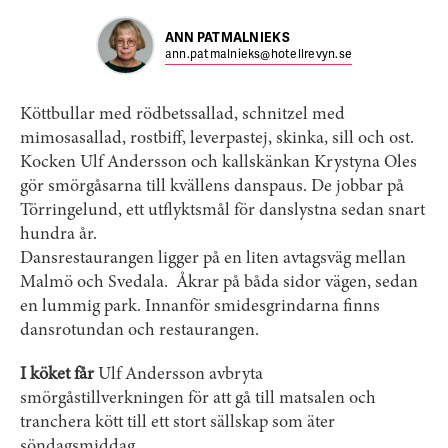
ANN PATMALNIEKS
ann.patmalnieks@hotellrevyn.se
Köttbullar med rödbetssallad, schnitzel med
mimosasallad, rostbiff, ­leverpastej, skinka, sill och ost.
Kocken Ulf Andersson och kallskänkan Krystyna Oles
gör smörgåsarna till kvällens danspaus. De jobbar på
Törringelund, ett utflyktsmål för danslystna sedan snart
hundra år.
Dansrestaurangen ligger på en liten avtagsväg mellan
Malmö och Svedala. Åkrar på båda sidor vägen, sedan
en lummig park. Innanför smidesgrindarna finns
dansrotundan och restaurangen.
I köket får
Ulf Andersson avbryta
smörgåstillverkningen för att gå till matsalen och
tranchera kött till ett stort sällskap som äter
söndagsmiddag.