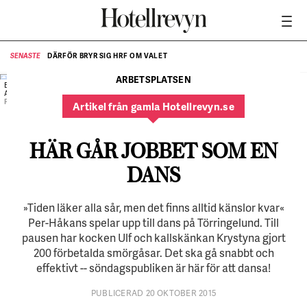
DÄRFÖR BRYR SIG HRF OM VALET
SENASTE
SE
ARBETSPLATSEN
Entré, smörgås och kaffe ingår i dansbiljetten. Susanne
Alfredsson håller koll.
FOTO:
Daniel Nilsson
Artikel från gamla Hotellrevyn.se
HÄR GÅR JOBBET SOM EN
DANS
»Tiden läker alla sår, men det finns alltid känslor kvar«
Per-Håkans spelar upp till dans på Törringelund. Till
pausen har kocken Ulf och kallskänkan Krystyna gjort
200 förbetalda smörgåsar. Det ska gå snabbt och
effektivt -- söndagspubliken är här för att dansa!
PUBLICERAD 20 OKTOBER 2015