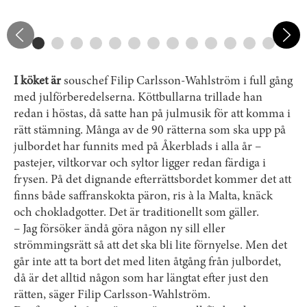
I köket är
souschef Filip Carlsson-Wahlström i full gång
med julförberedelserna. Köttbullarna trillade han
redan i höstas, då satte han på julmusik för att komma i
rätt stämning. Många av de 90 rätterna som ska upp på
julbordet har funnits med på Åkerblads i alla år –
pastejer, viltkorvar och syltor ligger redan färdiga i
frysen. På det dignande ­efterrättsbordet kommer det att
finns både saffranskokta päron, ris à la Malta, knäck
och chokladgotter. Det är traditionellt som gäller.
– Jag försöker ändå göra någon ny sill eller
strömmingsrätt så att det ska bli lite förnyelse. Men det
går inte att ta bort det med liten åtgång från julbordet,
då är det alltid någon som har längtat efter just den
rätten, säger Filip Carlsson-Wahlström.