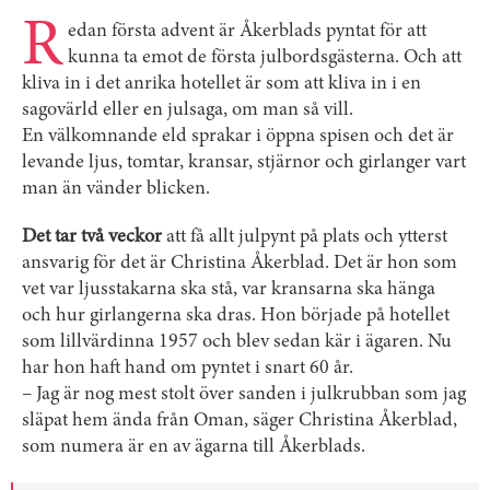
R
edan första advent är Åkerblads pyntat för att
kunna ta emot de första julbordsgästerna. Och att
kliva in i det anrika hotellet är som att kliva in i en
sagovärld eller en julsaga, om man så vill.
En välkomnande eld sprakar i öppna spisen och det är
levande ljus, tomtar, kransar, stjärnor och girlanger vart
man än vänder blicken.
Det tar två veckor
att få allt julpynt på plats och ytterst
ansvarig för det är Christina Åkerblad. Det är hon som
vet var ljusstakarna ska stå, var kransarna ska hänga
och hur girlangerna ska dras. Hon började på hotellet
som lillvärdinna 1957 och blev sedan kär i ägaren. Nu
har hon haft hand om pyntet i snart 60 år.
– Jag är nog mest stolt över sanden i julkrubban som jag
släpat hem ända från Oman, säger Christina Åkerblad,
som numera är en av ägarna till Åkerblads.