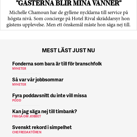
”GÄSTERNA BLIR MINA VÄNNER”
Michelle Chamoun har de gyllene nycklarna till service på
högsta nivå. Som concierge på Hotel Rival skräddarsyr hon
gästens upp­levelse. Men ett önskemål måste hon säga nej till.
MEST LÄST JUST NU
Fonderna som bara är till för branschfolk
NYHETER
Så var vår jobbsommar
NYHETER
Fyra poddavsnitt du inte vill missa
PODD
Kan jag säga nej till timbank?
FRÅGA OM JOBBET
Svenskt rekord i simpelhet
CHEFREDAKTÖREN