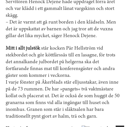
Servitören Henock Dejene hade uppdraget förra året
och var klädd i ett gammalt lånat vargskinn och stort
skägg.
– Det är varmt att gå runt borden i den klädseln. Men
det är uppskattat av barnen och jag tror att de vuxna
gillar det lika mycket, säger Henock Dejene.
Mitt i allt julstök
står kocken Pär Hellström vid
stekbordet och gör köttfärssås till en lasagne, för trots
det annalkande julbordet på helgerna ska det
fortfarande finnas mat till konferensgäster och andra
gäster som kommer i veckorna.
I varje fönster på Åkerblads står elljusstakar, även inne
på de 73 rummen. De har »pangets« två vaktmästare
kollat och placerat ut. Det är också de som huggit de 50
granarna som finns vid alla ingångar till huset och
inomhus. Granen som står i släktsalen har bara
traditionellt pynt gjort av halm, trä och garn.