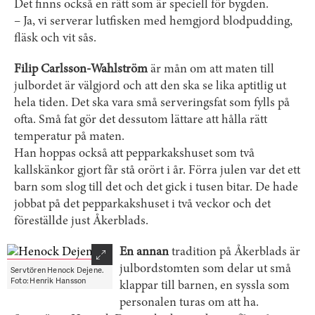
Det finns också en rätt som är speciell för bygden.
– Ja, vi serverar lutfisken med hemgjord blodpudding,
fläsk och vit sås.
Filip Carlsson-Wahlström
är mån om att maten till
julbordet är välgjord och att den ska se lika aptitlig ut
hela tiden. Det ska vara små serveringsfat som fylls på
ofta. Små fat gör det dessutom lättare att hålla rätt
temperatur på maten.
Han hoppas också att pepparkakshuset som två
kallskänkor gjort får stå orört i år. Förra julen var det ett
barn som slog till det och det gick i tusen bitar. De hade
jobbat på det pepparkakshuset i två veckor och det
föreställde just Åkerblads.
En annan
tradition på Åkerblads är
julbordstomten som delar ut små
Servtören Henock Dejene.
Foto: Henrik Hansson
klappar till barnen, en syssla som
personalen turas om att ha.