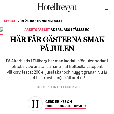
DÄRFÖR BRYR SIG HRF OM VALET
SENASTE
SE
ARBETSPASSET
ÅKERBLADS I TÄLLBERG
Terry Dollman sprider julstämning i matsalen med sin musik.
FOTO:
Henrik Hansson
HÄR FÅR GÄSTERNA SMAK
PÅ JULEN
På Åkerblads i Tällberg har man laddat inför julen sedan i
oktober. De anställda har trillat köttbullar, stoppat
viltkorv, testat 200 elljusstakar och huggit granar. Nu är
det fullt (revbens)spjäll året ut!
PUBLICERAD 16 DECEMBER 2016
GERD ERIKSSON
redaktionen@hotellrevyn.se