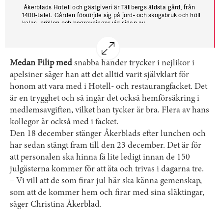
Åkerblads Hotell och gästgiveri är Tällbergs äldsta gård, från
1400-talet. Gården försörjde sig på jord- och skogsbruk och höll
kalas, bröllop och begravningar vid sidan av.
Gården har varit i släktens ägo sedan 1537, pensionatsrörelsen
började 1910. I dag är det 19:e, 20:e, 21:a och 22:a generationen
som driver Åkerblads tillsammans.
Medan Filip med
snabba händer trycker i nejlikor i
Tällberg kallas skämtsamt »Hotellberg« eftersom byn med 211
invånare har åtta hotell.
apelsiner säger han att det alltid varit självklart för
honom att vara med i Hotell- och restaurangfacket. Det
är en trygghet och så ingår det också hemförsäkring i
medlemsavgiften, vilket han tycker är bra. Flera av hans
kollegor är också med i facket.
Den 18 december stänger Åkerblads efter lunchen och
har sedan stängt fram till den 23 december. Det är för
att personalen ska hinna få lite ledigt innan de 150
julgästerna kommer för att äta och trivas i dagarna tre.
– Vi vill att de som firar jul här ska känna gemenskap,
som att de kommer hem och firar med sina släktingar,
säger Christina Åkerblad.