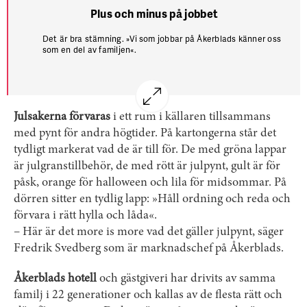
Plus och minus på jobbet
Det är bra stämning. »Vi som jobbar på Åkerblads känner oss
som en del av familjen«.
Det är svårt att rekrytera kompetent personal eftersom
Tällberg ligger lite avskilt geografiskt.
Julsakerna förvaras
i ett rum i källaren tillsammans
med pynt för andra högtider. På kartongerna står det
tydligt markerat vad de är till för. De med gröna lappar
är julgranstillbehör, de med rött är julpynt, gult är för
påsk, orange för halloween och lila för midsommar. På
dörren sitter en tydlig lapp: »Håll ordning och reda och
förvara i rätt hylla och låda«.
– Här är det more is more vad det gäller julpynt, säger
Fredrik Svedberg som är marknadschef på Åkerblads.
Åkerblads hotell
och gästgiveri har drivits av samma
familj i 22 generationer och kallas av de flesta rätt och