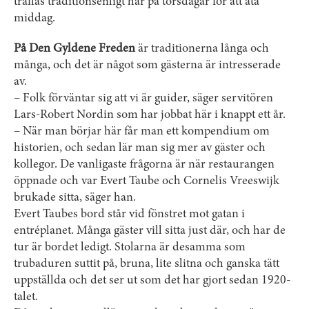
träffas traditionsenligt här på torsdagar för att äta
middag.
På Den Gyldene Freden
är traditionerna långa och
många, och det är något som gästerna är intresserade
av.
– Folk förväntar sig att vi är guider, säger servitören
Lars-Robert Nordin som har jobbat här i knappt ett år.
– När man börjar här får man ett kompendium om
historien, och sedan lär man sig mer av gäster och
kollegor. De vanligaste frågorna är när restaurangen
öppnade och var Evert Taube och Cornelis Vreeswijk
brukade sitta, säger han.
Evert Taubes bord står vid fönstret mot gatan i
entréplanet. Många gäster vill sitta just där, och har de
tur är bordet ledigt. Stolarna är desamma som
trubaduren suttit på, bruna, lite slitna och ganska tätt
uppställda och det ser ut som det har gjort sedan 1920-
talet.