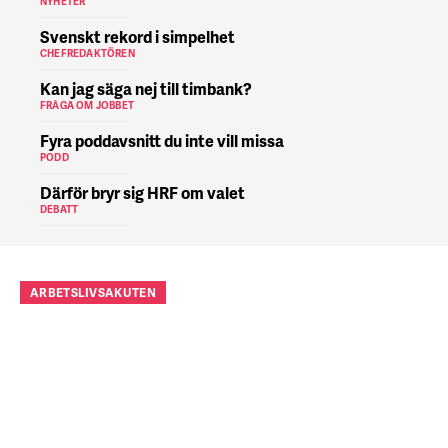
NYHETER
Svenskt rekord i simpelhet
CHEFREDAKTÖREN
Kan jag säga nej till timbank?
FRÅGA OM JOBBET
Fyra poddavsnitt du inte vill missa
PODD
Därför bryr sig HRF om valet
DEBATT
ARBETSLIVSAKUTEN