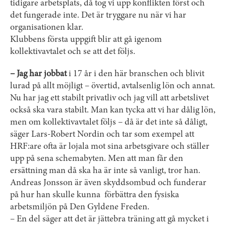
tidigare arbetsplats, då tog vi upp konflikten först och
det fungerade inte. Det är tryggare nu när vi har
organisationen klar.
Klubbens första uppgift blir att gå igenom
kollektivavtalet och se att det följs.
– Jag har jobbat
i 17 år i den här branschen och blivit
lurad på allt möjligt – övertid, avtalsenlig lön och annat.
Nu har jag ett stabilt privatliv och jag vill att arbetslivet
också ska vara stabilt. Man kan tycka att vi har dålig lön,
men om kollektivavtalet följs – då är det inte så dåligt,
säger Lars-Robert Nordin och tar som exempel att
HRF:are ofta är lojala mot sina arbetsgivare och ställer
upp på sena schemabyten. Men att man får den
ersättning man då ska ha är inte så vanligt, tror han.
Andreas Jonsson är även skyddsombud och funderar
på hur han skulle kunna förbättra den fysiska
arbetsmiljön på Den Gyldene Freden.
– En del säger att det är jättebra träning att gå mycket i