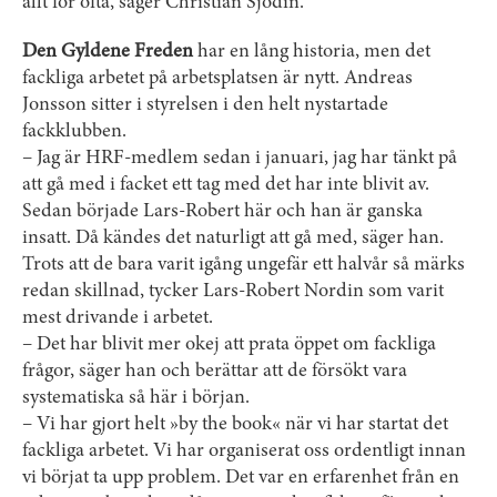
allt för ofta, säger Christian Sjödin.
Den Gyldene Freden
har en lång historia, men det
fackliga arbetet på arbetsplatsen är nytt. Andreas
Jonsson sitter i styrelsen i den helt ­nystartade
fackklubben.
– Jag är HRF-medlem sedan i januari, jag har tänkt på
att gå med i facket ett tag med det har inte blivit av.
Sedan började Lars-Robert här och han är ganska
insatt. Då kändes det naturligt att gå med, säger han.
Trots att de bara varit igång ungefär ett halvår så märks
redan skillnad, tycker Lars-Robert Nordin som varit
mest drivande i arbetet.
– Det har blivit mer okej att prata öppet om fackliga
frågor, säger han och berättar att de försökt vara
systematiska så här i början.
– Vi har gjort helt »by the book« när vi har startat det
fackliga arbetet. Vi har organiserat oss ordentligt innan
vi börjat ta upp problem. Det var en erfarenhet från en