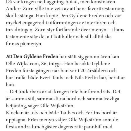
Då var krogen nedläggningshotad, men konstnären
Anders Zorn ville inte veta av att hans favoritrestaurang
skulle stänga. Han köpte Den Gyldene Freden och var
mycket engagerad i utformningen av interiören och
inredningen. Zorn styr fortfarande över menyn – i hans
testamente står det att köttbullar och sill alltid ska
finnas på menyn.
Att Den Gyldene Freden
har stått sig genom åren kan
Olle Wijkström, 86, intyga. Han besökte Gyldene
Freden första gången när han var i 20-årsåldern och
har träffat både Evert Taube och Nils Ferlin här, ­berättar
han.
– Det underbara är att krogen inte har förändrats. Det
är samma stil, samma slitna bord och samma trevliga
betjäning, säger Olle Wijkström.
Klockan är tolv och både Taubes och Ferlins bord är
upptagna. Från menyn väljer Olle Wijkström som de
flesta andra lunchgäster dagens rätt: pannbiff med