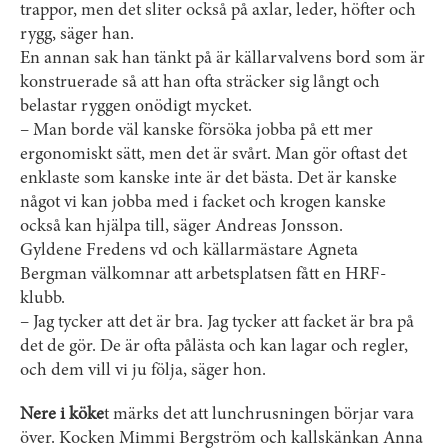
trappor, men det sliter också på axlar, leder, höfter och
rygg, säger han.
En annan sak han tänkt på är källarvalvens bord som är
konstruerade så att han ofta sträcker sig långt och
belastar ryggen onödigt mycket.
– Man borde väl kanske försöka jobba på ett mer
ergonomiskt sätt, men det är svårt. Man gör oftast det
enklaste som kanske inte är det bästa. Det är kanske
något vi kan jobba med i facket och krogen kanske
också kan hjälpa till, säger Andreas Jonsson.
Gyldene Fredens vd och källarmästare Agneta
Bergman välkomnar att arbetsplatsen fått en HRF-
klubb.
– Jag tycker att det är bra. Jag tycker att facket är bra på
det de gör. De är ofta pålästa och kan lagar och regler,
och dem vill vi ju följa, säger hon.
Nere i köke
t märks det att lunchrusningen börjar vara
över. Kocken Mimmi Bergström och kallskänkan Anna