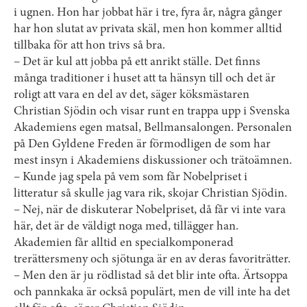
i ugnen. Hon har jobbat här i tre, fyra år, några gånger
har hon slutat av privata skäl, men hon kommer alltid
tillbaka för att hon trivs så bra.
– Det är kul att jobba på ett anrikt ställe. Det finns
många traditioner i huset att ta hänsyn till och det är
roligt att vara en del av det, säger köksmästaren
Christian Sjödin och visar runt en trappa upp i Svenska
Akademiens egen matsal, Bellmansalongen. Personalen
på Den Gyldene Freden är förmodligen de som har
mest insyn i Akademiens diskussioner och trätoämnen.
– Kunde jag spela på vem som får Nobelpriset i
litteratur så skulle jag vara rik, skojar Christian Sjödin.
– Nej, när de diskuterar Nobelpriset, då får vi inte vara
här, det är de väldigt noga med, tillägger han.
Akademien får alltid en specialkomponerad
trerättersmeny och sjötunga är en av deras favoriträtter.
– Men den är ju rödlistad så det blir inte ofta. Ärtsoppa
och pannkaka är också populärt, men de vill inte ha det