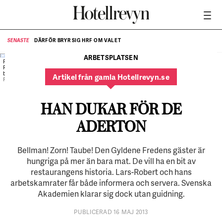
DÄRFÖR BRYR SIG HRF OM VALET
SENASTE
SE
ARBETSPLATSEN
På Den Gyldene Freden får Andreas Jonsson, Lars-
Robert Nordin och Kristoffer Bergström besvara
både frågor om menyn och Bellman.
Artikel från gamla Hotellrevyn.se
FOTO:
Elis Hoffman
HAN DUKAR FÖR DE
ADERTON
Bellman! Zorn! Taube! Den Gyldene Fredens gäster är
hungriga på mer än bara mat. De vill ha en bit av
restaurangens historia. Lars-Robert och hans
arbetskamrater får både informera och servera. Svenska
Akademien klarar sig dock utan guidning.
PUBLICERAD 16 MAJ 2013