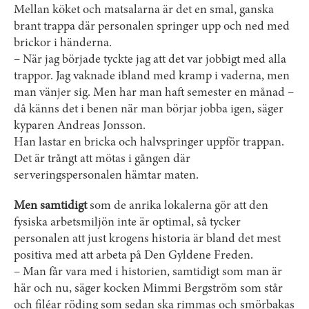
Mellan köket och matsalarna är det en smal, ganska
brant trappa där personalen springer upp och ned med
brickor i händerna.
– När jag började tyckte jag att det var jobbigt med alla
trappor. Jag vaknade ibland med kramp i vaderna, men
man vänjer sig. Men har man haft semester en månad –
då känns det i benen när man börjar jobba igen, säger
kyparen Andreas Jonsson.
Han lastar en bricka och halvspringer uppför trappan.
Det är trångt att mötas i gången där
serveringspersonalen hämtar maten.
Men samtidigt
som de anrika lokalerna gör att den
fysiska arbetsmiljön inte är optimal, så tycker
personalen att just krogens historia är bland det mest
positiva med att arbeta på Den Gyldene Freden.
– Man får vara med i historien, samtidigt som man är
här och nu, säger kocken Mimmi Bergström som står
och filéar röding som sedan ska rimmas och smörbakas