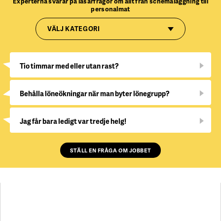
Experterna svarar på läsarfrågor om allt från schemaläggning till
personalmat
VÄLJ KATEGORI
Tio timmar med eller utan rast?
Behålla löneökningar när man byter lönegrupp?
Jag får bara ledigt var tredje helg!
STÄLL EN FRÅGA OM JOBBET