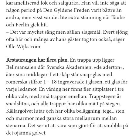
karamelliserad lök och saltgurka. Han vill inte säga att
någon period på Den Gyldene Freden varit bättre än
andra, men visst var det lite extra stämning när Taube
och Ferlin gick hit.
– Det var mycket sång men sällan slagsmål. Evert sjöng
ofta här och många av hans gäster tog ton också, säger
Olle Wijkström.
Restaurangen har flera plan.
En trappa upp ligger
Bellmansalen där Svenska Akademien, »de aderton«,
äter sina middagar. I ett skåp står snapsglas med
romerska siffror 1 – 18 ingraverade i glasen, ett glas för
varje ledamot. En våning ner finns fler sittplatser i tre
olika valv, med små trappor emellan. Trappstegen är
snedslitna, och alla trappor har olika mått på stegen.
Källargolvet lutar och har olika beläggning, tegel, sten
och marmor med ganska stora mellanrum mellan
stenarna. Det ser ut att vara som gjort för att snubbla på
det ojämna golvet.