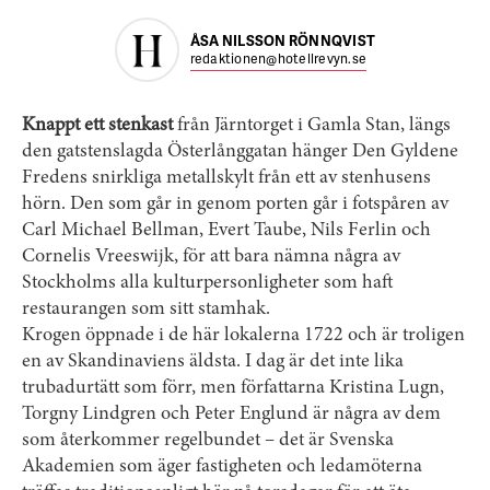
ÅSA NILSSON RÖNNQVIST
redaktionen@hotellrevyn.se
Knappt ett stenkast
från Järn­torget i Gamla Stan, längs
den gatstenslagda Österlånggatan hänger Den Gyldene
Fredens snirkliga metall­skylt från ett av sten­husens
hörn. Den som går in genom porten går i fotspåren av
Carl ­Michael Bellman, Evert Taube, Nils Ferlin och
Cornelis Vreeswijk, för att bara nämna några av
Stockholms alla kulturpersonligheter som haft
restaurangen som sitt stamhak.
Krogen öppnade i de här ­lokalerna 1722 och är troligen
en av Skandinaviens äldsta. I dag är det inte lika
trubadurtätt som förr, men författarna Kristina Lugn,
Torgny Lindgren och Peter Englund är några av dem
som återkommer regelbundet – det är Svenska
Akademien som äger fastigheten och ledamöterna