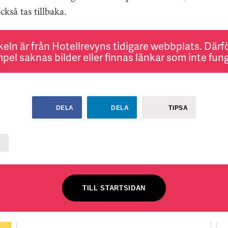
kså tas tillbaka.
keln är från Hotellrevyns tidigare webbplats. Därför
pel saknas bilder eller finnas länkar som inte fung
DELA
DELA
TIPSA
T
TILL STARTSIDAN