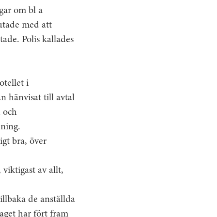
gar om bl a
utade med att
tade. Polis kallades
tellet i
 hänvisat till avtal
a och
ening.
igt bra, över
iktigast av allt,
tillbaka de anställda
aget har fört fram