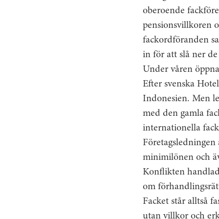
oberoende fackföre
pensionsvillkoren 
fackordföranden sad
in för att slå ner d
Under våren öppnad
Efter svenska Hotel
Indonesien. Men led
med den gamla fack
internationella fac
Företagsledningen a
minimilönen och äv
Konflikten handlade
om förhandlingsrät
Facket står alltså f
utan villkor och er