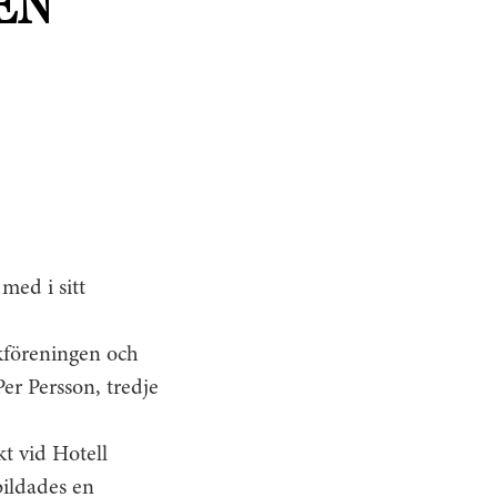
EN
med i sitt
ckföreningen och
Per Persson, tredje
kt vid Hotell
bildades en