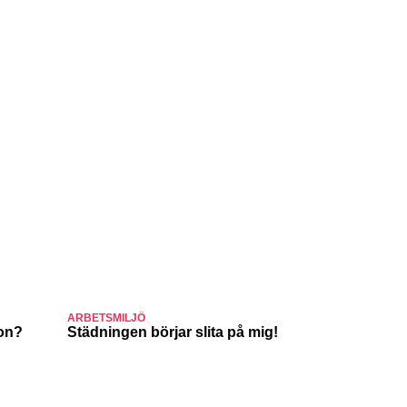
ARBETSMILJÖ
JULJOBB
ion?
Städningen börjar slita på mig!
Suck, Nina
julafton