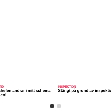
TID
INSPEKTION
chefen ändrar i mitt schema
Stängt på grund av inspekt
den!