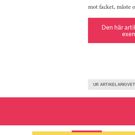
mot facket, måste oc
Den här arti
exem
UR ARTIKELARKIVE