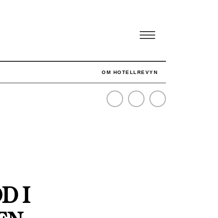
OM HOTELLREVYN
SENASTE
NÄR HOTELLREVYN SLOG SVENSKT REKORD I SIMPELHET
D I