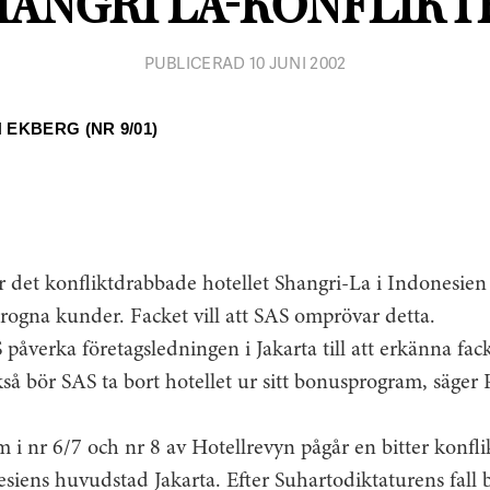
HANGRI LA-KONFLIKT
PUBLICERAD 10 JUNI 2002
 EKBERG (NR 9/01)
 det konfliktdrabbade hotellet Shangri-La i Indonesien 
rogna kunder. Facket vill att SAS omprövar detta.
påverka företagsledningen i Jakarta till att erkänna fa
kså bör SAS ta bort hotellet ur sitt bonusprogram, säger 
 i nr 6/7 och nr 8 av Hotellrevyn pågår en bitter konfli
siens huvudstad Jakarta. Efter Suhartodiktaturens fall 