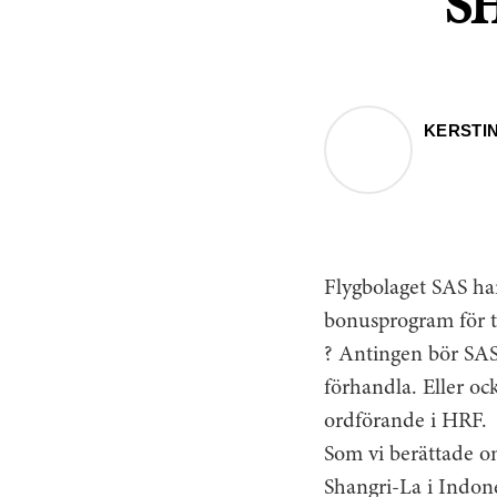
S
KERSTIN
Flygbolaget SAS har
bonusprogram för t
? Antingen bör SAS 
förhandla. Eller oc
ordförande i HRF.
Som vi berättade om
Shangri-La i Indone