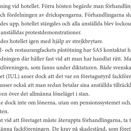
ning vid hotellet. Förra hösten begärde man förhandlin
och fördelningen av drickspengarna. Förhandlingarna sl
es upp, hotellet stängdes och alla anställda blev lockou
e anställdas protestdemonstrationer.
es hotellet igen med hjälp av strejkbrytare.
l- och restaurangfackets påstötning har SAS kontaktat ho
ningen där håller fast vid att man har handlat rätt. Man
föreningen, som fanns under diktaturen. Både svensk
ket (IUL) anser dock att det var en företagsstyrd fackför
nser också att man redan betalar sina anställda tillräckl
en över det allmänna löneläget i stan.
 dock inte om lönerna, utan om pensionssystemet och, v
ten.
ast vid att företaget måste återuppta förhandlingarna, ta 
känna fackföreningen. De krav på skadestånd, som föret