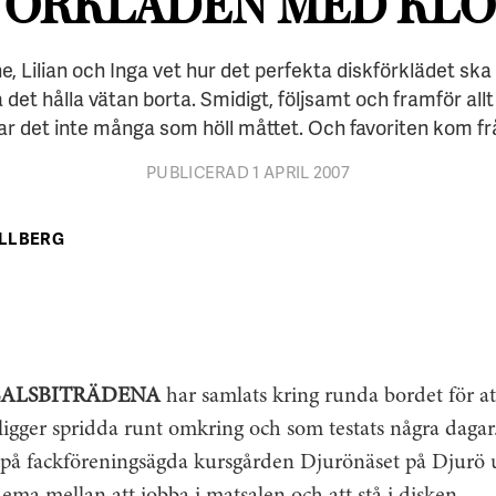
FÖRKLÄDEN MED KLÖ
 Lilian och Inga vet hur det perfekta diskförklädet ska 
det hålla vätan borta. Smidigt, följsamt och framför allt
var det inte många som höll måttet. Och favoriten kom frå
PUBLICERAD 1 APRIL 2007
ALLBERG
SALSBITRÄDENA
har samlats kring runda bordet för at
ligger spridda runt omkring och som testats några dagar
 på fackföreningsägda kursgården Djurönäset på Djurö 