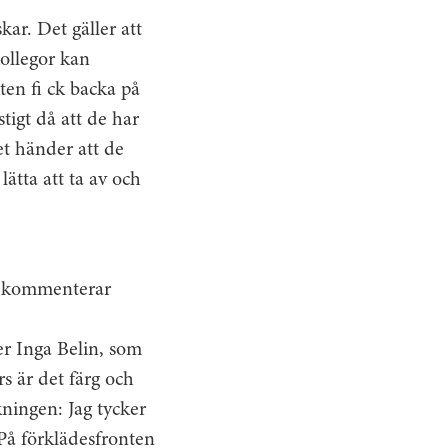
kar. Det gäller att
kollegor kan
kten fi ck backa på
tigt då att de har
t händer att de
ätta att ta av och
t, kommenterar
ger Inga Belin, som
s är det färg och
ningen: Jag tycker
 På förklädesfronten