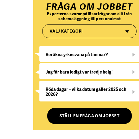
FRÅGA OM JOBBET
Experterna svarar på läsarfrågor om allt från
schemaläggning till personalmat
VÄLJ KATEGORI
Beräkna yrkesvana på timmar?
Jag får bara ledigt var tredje helg!
Röda dagar – vilka datum gäller 2025 och
2026?
STÄLL EN FRÅGA OM JOBBET