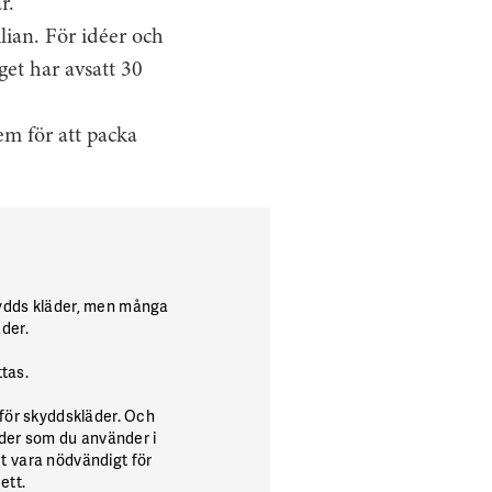
r.
lian. För idéer och
et har avsatt 30
em för att packa
kydds kläder, men många
der.
tas.
 för skyddskläder. Och
der som du använder i
t vara nödvändigt för
ett.