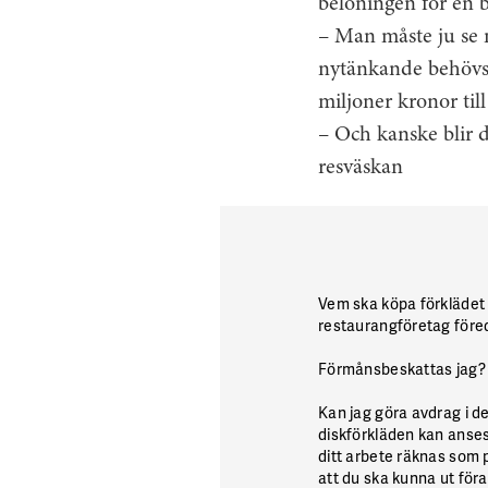
belöningen för en b
– Man måste ju se n
nytänkande behövs 
miljoner kronor til
– Och kanske blir d
resväskan
Vem ska köpa förkläde
restaurangföretag föred
Förmånsbeskattas jag
Kan jag göra avdrag i d
diskförkläden kan anse
ditt arbete räknas som 
att du ska kunna ut föra 