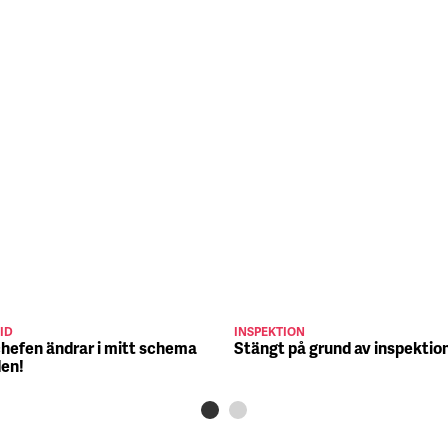
ID
INSPEKTION
chefen ändrar i mitt schema
Stängt på grund av inspektio
den!