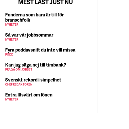
MEST LÄST JUST NU
Fonderna som bara är till för
branschfolk
NYHETER
Så var vår jobbsommar
NYHETER
Fyra poddavsnitt du inte vill missa
PODD
Kan jag säga nej till timbank?
FRÅGA OM JOBBET
Svenskt rekord i simpelhet
CHEFREDAKTÖREN
Extra läsvärt om lönen
NYHETER