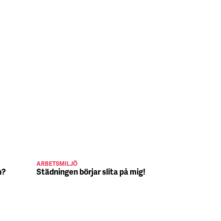
ARBETSMILJÖ
JULJOBB
n?
Städningen börjar slita på mig!
Suck, Nina 
julafton