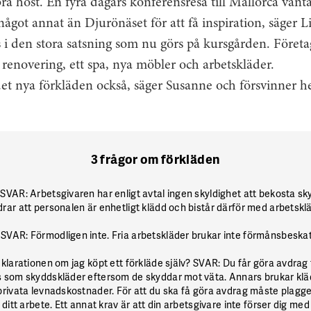
ra höst. En fyra dagars konferensresa till Mallorca vänta
ågot annat än Djurönäset för att få inspiration, säger Li
i den stora satsning som nu görs på kursgården. Företag
l renovering, ett spa, nya möbler och arbetskläder.
et nya förkläden också, säger Susanne och försvinner h
3 frågor om förkläden
t
SVAR:
Arbetsgivaren har enligt avtal ingen skyldighet att bekosta s
rar att personalen är enhetligt klädd och bistår därför med arbetsklä
?
SVAR:
Förmodligen inte. Fria arbetskläder brukar inte förmånsbeskat
eklarationen om jag köpt ett förkläde själv? SVAR: Du får göra avdrag
s som skyddskläder eftersom de skyddar mot väta. Annars brukar klä
privata levnadskostnader. För att du ska få göra avdrag måste plagge
ditt arbete. Ett annat krav är att din arbetsgivare inte förser dig med 