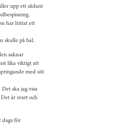
ler upp ett sådant
olbespisning,
n har hittat ett
n skulle på bal.
äden saknar
st lika viktigt att
pringande med sitt
 Det ska jag visa
 Det är svart och
 dags för