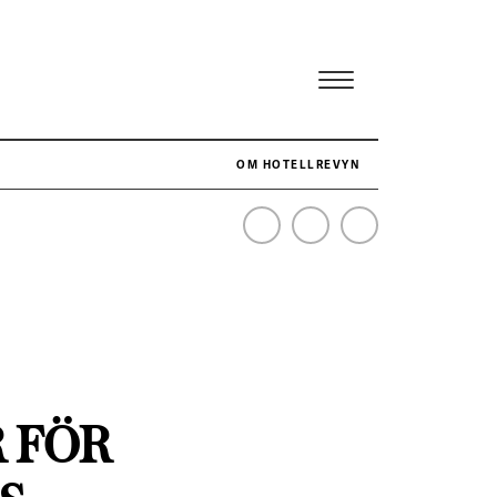
OM HOTELLREVYN
NÄR HOTELLREVYN SLOG SVENSKT REKORD I SIMPELHET
SENASTE
 FÖR