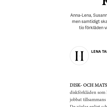
Anna-Lena, Susanne,
men samtidigt ska 
tio förkläden 
LENA T
DISK- OCH MAT
diskförkläden som 
jobbat tillsammans