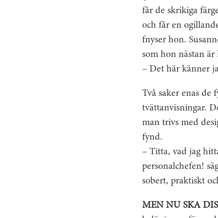
får de skrikiga fä
och får en ogillan
fnyser hon. Susanne
som hon nästan är kä
– Det här känner ja
Två saker enas de f
tvättanvisningar. De
man trivs med des
fynd.
– Titta, vad jag hi
personalchefen! säg
sobert, praktiskt oc
MEN NU SKA DI