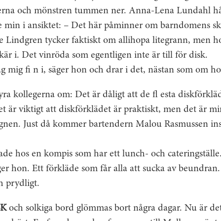
rgerna och mönstren tummen ner. Anna-Lena Lundahl hål
de min i ansiktet: – Det här påminner om barndomens sk
 Lindgren tycker faktiskt om allihopa litegrann, men ho
r i. Det vinröda som egentligen inte är till för disk.
g mig fi n i, säger hon och drar i det, nästan som om ho
yra kollegerna om: Det är dåligt att de fl esta diskförkl
t är viktigt att diskförklädet är praktiskt, men det är min
ignen. Just då kommer bartendern Malou Rasmussen ins
ttade hos en kompis som har ett lunch- och cateringställe.
er hon. Ett förkläde som får alla att sucka av beundran.
h prydligt.
SK
och solkiga bord glömmas bort några dagar. Nu är det