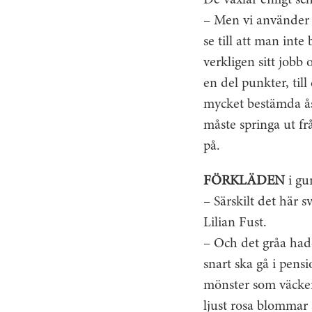
De växlar enligt sc
– Men vi använder fa
se till att man inte
verkligen sitt jobb 
en del punkter, til
mycket bestämda ås
måste springa ut fr
på.
FÖRKLÄDEN
i gu
– Särskilt det här 
Lilian Fust.
– Och det gråa hade
snart ska gå i pens
mönster som väcker
ljust rosa blommar 