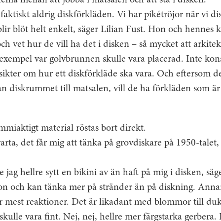
hema mellan att jobba i matsalen och att stå i disken.
ktiskt aldrig diskförkläden. Vi har pikétröjor när vi dis
 blir blöt helt enkelt, säger Lilian Fust. Hon och hennes 
och vet hur de vill ha det i disken – så mycket att arkite
l exempel var golvbrunnen skulle vara placerad. Inte kons
ikter om hur ett diskförkläde ska vara. Och eftersom de
ån diskrummet till matsalen, vill de ha förkläden som är l
mmiaktigt material röstas bort direkt.
svarta, det får mig att tänka på grovdiskare på 1950-tale
 jag hellre sytt en bikini av än haft på mig i disken, sä
ion och kan tänka mer på stränder än på diskning. Annar
 mest reaktioner. Det är likadant med blommor till duk
skulle vara fint. Nej, nej, hellre mer färgstarka gerbera.