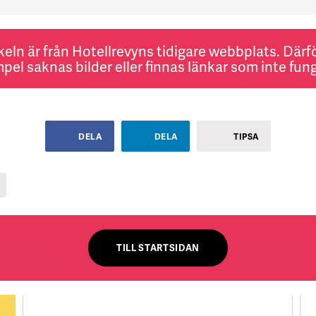
keln är från Hotellrevyns tidigare webbplats. Därför
pel saknas bilder eller finnas länkar som inte fung
DELA
DELA
TIPSA
TILL STARTSIDAN