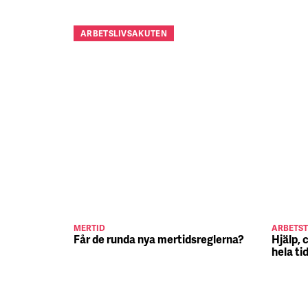
ARBETSLIVSAKUTEN
MERTID
ARBETST
Får de runda nya mertidsreglerna?
Hjälp, 
hela ti