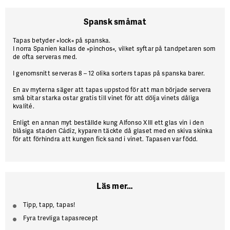
Spansk småmat
Tapas betyder
»lock« på spanska.
I norra Spanien kallas de »pinchos«, vilket syftar på tandpetaren som
de ofta serveras med.
I genomsnitt
serveras 8 – 12 olika sorters tapas på spanska barer.
En av myterna
säger att tapas uppstod för att man började servera
små bitar starka ostar gratis till vinet för att dölja vinets dåliga
kvalité.
Enligt en annan
myt beställde kung Alfonso XIII ett glas vin i den
blåsiga staden Cádiz, kyparen täckte då glaset med en skiva skinka
för att förhindra att kungen fick sand i vinet. Tapasen var född.
Läs mer…
Tipp, tapp, tapas!
Fyra trevliga tapasrecept