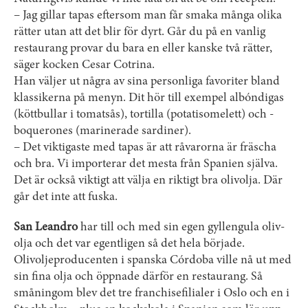
– Jag gillar tapas eftersom man får smaka många olika
rätter utan att det blir för dyrt. Går du på en vanlig
restaurang provar du bara en eller kanske två rätter,
säger kocken Cesar Cotrina.
Han väljer ut några av sina personliga favoriter bland
klassikerna på menyn. Dit hör till exempel albóndigas
(köttbullar i tomatsås), tortilla (potatisomelett) och ­
boquerones (marinerade sardiner).
– Det viktigaste med tapas är att ­råvarorna är fräscha
och bra. Vi ­importerar det mesta från Spanien själva.
Det är också viktigt att välja en riktigt bra olivolja. Där
går det inte att fuska.
San Leandro
har till och med sin egen gyllengula oliv­
olja och det var egentligen så det hela började.
Olivoljeproducenten i spanska Córdoba ville nå ut med
sin fina olja och öppnade därför en restaurang. Så
småningom blev det tre franchisefilialer i Oslo och en i