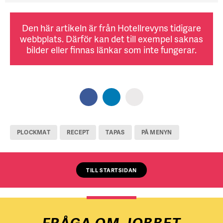
Den här artikeln är från Hotellrevyns tidigare
webbplats. Därför kan det till exempel saknas
bilder eller finnas länkar som inte fungerar.
PLOCKMAT
RECEPT
TAPAS
PÅ MENYN
TILL STARTSIDAN