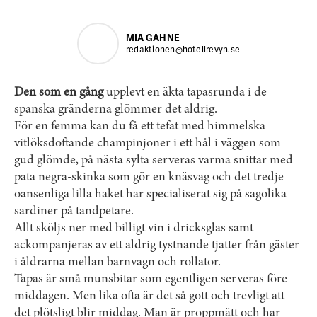
MIA GAHNE
redaktionen@hotellrevyn.se
Den som en gång
upplevt en äkta tapasrunda i de
spanska gränderna glömmer det aldrig.
För en femma kan du få ett tefat med himmelska
vitlöksdoftande champinjoner i ett hål i väggen som
gud glömde, på nästa sylta serveras varma snittar med
pata negra-skinka som gör en knäsvag och det tredje
oansenliga lilla haket har specialiserat sig på sagolika
sardiner på tandpetare.
Allt sköljs ner med billigt vin i dricksglas samt
ackompanjeras av ett aldrig tystnande tjatter från gäster
i åldrarna mellan barnvagn och rollator.
Tapas är små munsbitar som egentligen serveras före
middagen. Men lika ofta är det så gott och trevligt att
det plötsligt blir middag. Man är proppmätt och har