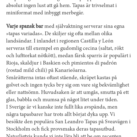
absolut ingen lust att gå hem. Tapas är trivselmat i
miniformat med inbyggt merbegär.
Varje spansk bar
med självaktning serverar sina egna
»tapas variadas«. De skiljer sig ofta mellan olika
landsändar. I inlandet i regionen Castilla y León
serveras till exempel en gudomlig cecina (saltat, rökt
och lufttorkat nötkött), medan färsk sparris är populärt i
Rioja, skaldjur i Baskien och pimientos di padrón
(rostad mild chili) på Kanarieöarna.
Smårätterna intas oftast stående, skräpet kastas på
golvet och ingen tycks bry sig om vare sig bekvämlighet
eller nattsömn. Huvudsaken är att umgås, smutta på ett
glas, babbla och mumsa på något litet under tiden.
I Sverige är vi kanske inte fullt lika avspända, men
några tapasbarer har trots allt börjat dyka upp. Vi
besökte den populära San Leandro Tapas på Sveavägen i
Stockholm och fick provsmaka deras tapasutbud.
Naturligtvis kunde vi inte låta bli att be om recepten.