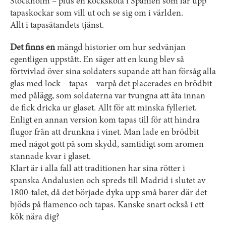
Stockholm – plus en kockskola i Spanien som lär upp
tapaskockar som vill ut och se sig om i världen.
Allt i tapasätandets tjänst.
Det finns en
mängd historier om hur ­sedvänjan
egentligen uppstått. En säger att en kung blev så
förtvivlad över sina soldaters supande att han försåg alla
glas med lock – tapas – varpå det placerades en brödbit
med pålägg, som soldaterna var tvungna att äta innan
de fick dricka ur glaset. Allt för att minska fylleriet.
Enligt en annan version kom tapas till för att hindra
flugor från att drunkna i vinet. Man lade en brödbit
med något gott på som skydd, samtidigt som aromen
stannade kvar i glaset.
Klart är i alla fall att traditionen har sina rötter i
spanska Andalusien och spreds till Madrid i slutet av
1800-talet, då det började dyka upp små barer där det
bjöds på flamenco och tapas. Kanske snart också i ett
kök nära dig?