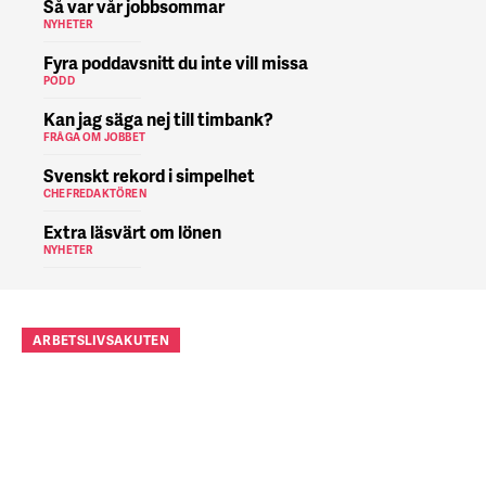
Så var vår jobbsommar
NYHETER
Fyra poddavsnitt du inte vill missa
PODD
Kan jag säga nej till timbank?
FRÅGA OM JOBBET
Svenskt rekord i simpelhet
CHEFREDAKTÖREN
Extra läsvärt om lönen
NYHETER
ARBETSLIVSAKUTEN