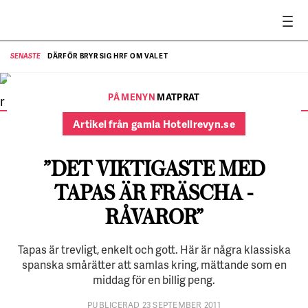
DÄRFÖR BRYR SIG HRF OM VALET
SENASTE
SE
Många olika rätter ska det vara, och råvarorna måste vara färska,
säger kocken Cesar Cotrina på San Leandro Tapas.
PÅ MENYN
MATPRAT
FOTO:
Stefan Wettainen
Artikel från gamla Hotellrevyn.se
”DET VIKTIGASTE MED
TAPAS ÄR FRÄSCHA ­
RÅVAROR”
Tapas är trevligt, enkelt och gott. Här är några klassiska
spanska smårätter att samlas kring, mättande som en
middag för en billig peng.
PUBLICERAD 23 SEPTEMBER 2011