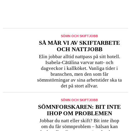
Var rädd om sömnen
19 OKTOBER 2016
SÖMN OCH SKIFTJOBB
SÅ MÅR VI AV SKIFTARBETE
OCH NATTJOBB
Elin jobbar alltid nattpass på sitt hotell.
Isabela-Cătălina varvar natt- och
dagveckor i kallköket. Vanliga tider i
branschen, men den som får
sömnstörningar av sina arbetstider ska ta
det på stort allvar.
SÖMN OCH SKIFTJOBB
SÖMNFORSKAREN: BIT INTE
IHOP OM PROBLEMEN
Jobbar du natt eller skift? Bit inte ihop
om du får sömnproblem – hälsan kan