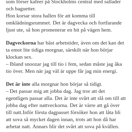
som förser kaféer på Stockholms central med sallader
och baguetter.
Hon korsar stora hallen för att komma till
omklädningsrummet. Det är dagvecka och fortfarande
ljust ute, så hon promenerar en bit på vägen hem.
Dagveckorna
har bäst arbetstider, även om det kan det
ta emot lite tidiga morgnar, särskilt när hon börjar
klockan sex.
– Ibland snoozar jag till tio i fem, sedan måste jag åka
tio över. Men när jag väl är uppe får jag min energi.
Det är inte
alla morgnar hon börjar så tidigt.
– Det passar mig att jobba dag. Jag tror att det
egentligen passar alla. Det är inte svårt att slå om till att
jobba dag efter nattveckorna. Det är värre att gå över
till natt.Inför första dagpasset försöker hon att låta bli
att sova så mycket dagen innan, trots att hon då har
arbetat natt. Annars blir det svårt att sova på kvällen.