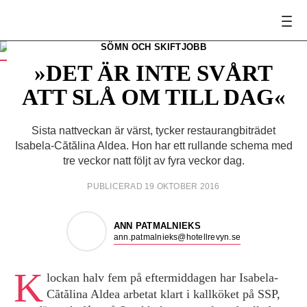
SÖMN OCH SKIFTJOBB
Isabela-Cătălina Aldea arbetat klart i kall­köket på SSP, på
Stockholms central.
»DET ÄR INTE SVÅRT
FOTO:
Håkan Lindgren
ATT SLÅ OM TILL DAG«
Sista nattveckan är värst, tycker ­restaurangbiträdet
Isabela-Cătălina Aldea. Hon har ett rullande schema med
­tre veckor natt följt av fyra veckor dag.
PUBLICERAD 19 OKTOBER 2016
ANN PATMALNIEKS
ann.patmalnieks@hotellrevyn.se
K
lockan halv fem på eftermiddagen har Isabela-
Cătălina Aldea arbetat klart i kall­köket på SSP,