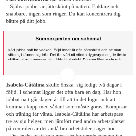
– Själva jobbet är jätteskönt på natten. Enklare och
snabbare, ingen som ringer. Du kan koncentrera dig
bättre på ditt jobb.
Sömnexperten om schemat
»Att jobba natt tre veckor i följd innebär ofta sömnbrist och att man
ständigt känner sig trött. Det är svårt att vända dygns­rytmen, de flesta
skiftarbetare anpassar sig aldrig biologiskt. De som lägger sig och
stiger upp sent även när de är lediga tål ofta nattarbete bättre.« Göran
Kecklund, sömnforskare
Isabela-Cătălina
skulle önska sig ledigt två dagar i
följd. I schemat ligger det ofta bara en dag. Har hon
jobbat natt går dagen åt till att ta det lugnt och att
komma i kapp med sådant som måste göras. Kompisar
och träning får vänta. Isabela-Cătălina har arbetspass
tre av sju helger, men jämfört med andra arbetsplatser
på centralen är det ändå bra arbetstider, säger hon.
– Det är det bästa och mest strukturerade schema jag