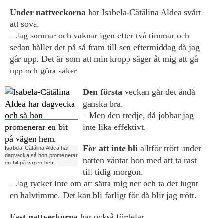
Under nattveckorna
har Isabela-Cătălina Aldea svårt
att sova.
– Jag somnar och vaknar igen efter två timmar och
sedan håller det på så fram till sen eftermiddag då jag
går upp. Det är som att min kropp säger åt mig att gå
upp och göra saker.
Den första
veckan går det ändå
ganska bra.
– Men den tredje, då jobbar jag
inte lika effektivt.
För att inte bli
alltför trött under
Isabela-Cătălina Aldea har
dagvecka så hon promenerar
natten väntar hon med att ta rast
en bit på vägen hem.
till tidig morgon.
– Jag tycker inte om att sätta mig ner och ta det lugnt
en halvtimme. Det kan bli farligt för då blir jag trött.
Fast nattveckorna
har också fördelar.