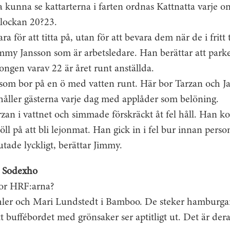
a kunna se kattarterna i farten ordnas Kattnatta varje o
lockan 20?23.
ra för att titta på, utan för att bevara dem när de i fritt 
Jimmy Jansson som är arbetsledare. Han berättar att par
ongen varav 22 är året runt anställda.
 som bor på en ö med vatten runt. Här bor Tarzan och Ja
ller gästerna varje dag med applåder som belöning.
zan i vattnet och simmade förskräckt åt fel håll. Han 
ll på att bli lejonmat. Han gick in i fel bur innan person
ade lyckligt, berättar Jimmy.
t Sodexho
bor HRF:arna?
ler och Mari Lundstedt i Bamboo. De steker hamburgare
att buffébordet med grönsaker ser aptitligt ut. Det är dera