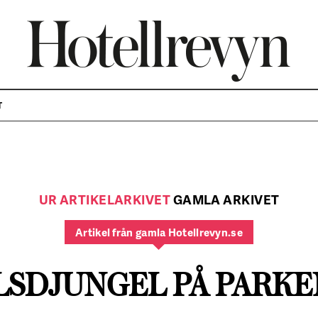
T
UR ARTIKELARKIVET
GAMLA ARKIVET
Artikel från gamla Hotellrevyn.se
LSDJUNGEL PÅ PARKE