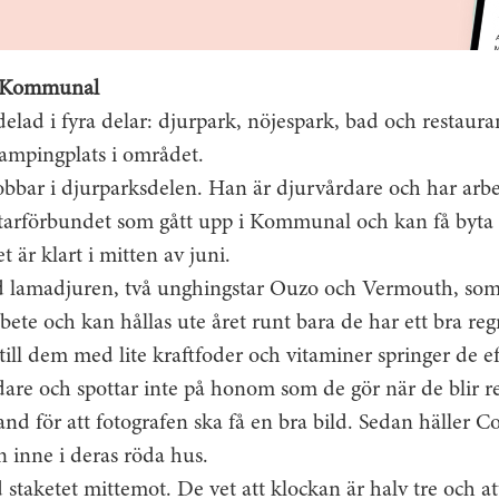
 i Kommunal
lad i fyra delar: djurpark, nöjespark, bad och restaura
campingplats i området.
bbar i djurparksdelen. Han är djurvårdare och har arbeta
arförbundet som gått upp i Kommunal och kan få byta fa
t är klart i mitten av juni.
lamadjuren, två unghingstar Ouzo och Vermouth, som 
 bete och kan hållas ute året runt bara de har ett bra r
till dem med lite kraftfoder och vitaminer springer de 
are och spottar inte på honom som de gör när de blir re
and för att fotografen ska få en bra bild. Sedan häller C
 inne i deras röda hus.
d staketet mittemot. De vet att klockan är halv tre och 