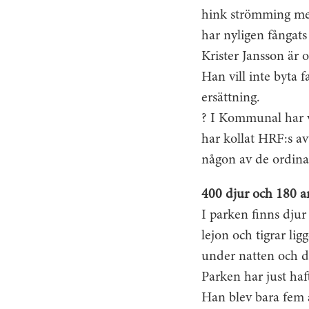
hink strömming med
har nyligen fångats
Krister Jansson är 
Han vill inte byta 
ersättning.
? I Kommunal har v
har kollat HRF:s av
någon av de ordinar
400 djur och 180 a
I parken finns dju
lejon och tigrar ligg
under natten och då
Parken har just haf
Han blev bara fem 