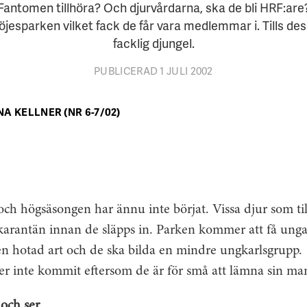
Fantomen tillhöra? Och djurvårdarna, ska de bli HRF:are? 
öjesparken vilket fack de får vara medlemmar i. Tills de
facklig djungel.
PUBLICERAD 1 JULI 2002
NA KELLNER (NR 6-7/02)
ch högsäsongen har ännu inte börjat. Vissa djur som ti
i karantän innan de släpps in. Parken kommer att få unga
en hotad art och de ska bilda en mindre ungkarlsgrupp.
ler inte kommit eftersom de är för små att lämna sin m
och ser