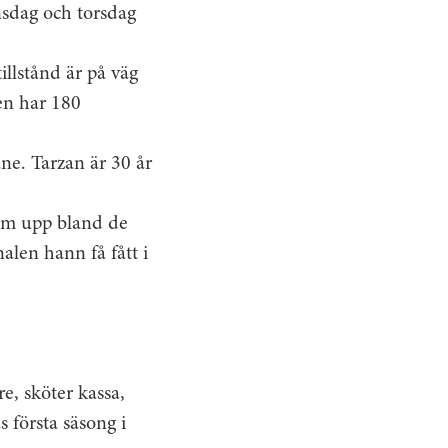
nsdag och torsdag
tillstånd är på väg
ken har 180
ne. Tarzan är 30 år
kom upp bland de
alen hann få fått i
, sköter kassa,
s första säsong i