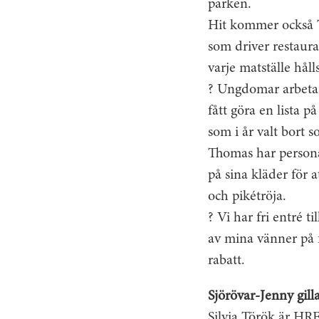
parken.
Hit kommer också T
som driver restaura
varje matställe håll
? Ungdomar arbetar
fått göra en lista 
som i år valt bort 
Thomas har personal
på sina kläder för 
och pikétröja.
? Vi har fri entré 
av mina vänner på 
rabatt.
Sjörövar-Jenny gilla
Silvia Török är HRF