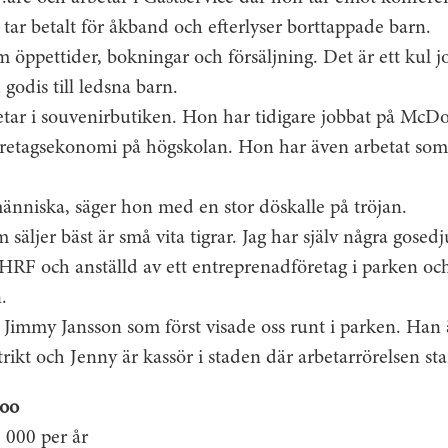
, tar betalt för åkband och efterlyser borttappade barn.
m öppettider, bokningar och försäljning. Det är ett kul jo
godis till ledsna barn.
etar i souvenirbutiken. Hon har tidigare jobbat på McDo
retagsekonomi på högskolan. Hon har även arbetat som
människa, säger hon med en stor döskalle på tröjan.
 säljer bäst är små vita tigrar. Jag har själv några gose
HRF och anställd av ett entreprenadföretag i parken och
.
immy Jansson som först visade oss runt i parken. Han 
ikt och Jenny är kassör i staden där arbetarrörelsen star
Zoo
 000 per år