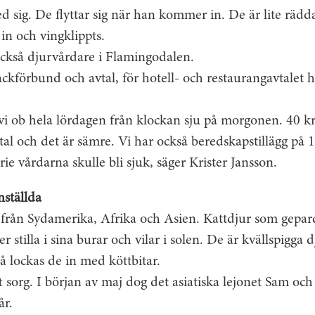
 sig. De flyttar sig när han kommer in. De är lite rädd
 in och vingklippts.
också djurvårdare i Flamingodalen.
fackförbund och avtal, för hotell- och restaurangavtalet 
i ob hela lördagen från klockan sju på morgonen. 40 k
tal och det är sämre. Vi har också beredskapstillägg på
ie vårdarna skulle bli sjuk, säger Krister Jansson.
nställda
r från Sydamerika, Afrika och Asien. Kattdjur som gepar
er stilla i sina burar och vilar i solen. De är kvällspigga 
 lockas de in med köttbitar.
t sorg. I början av maj dog det asiatiska lejonet Sam och
år.