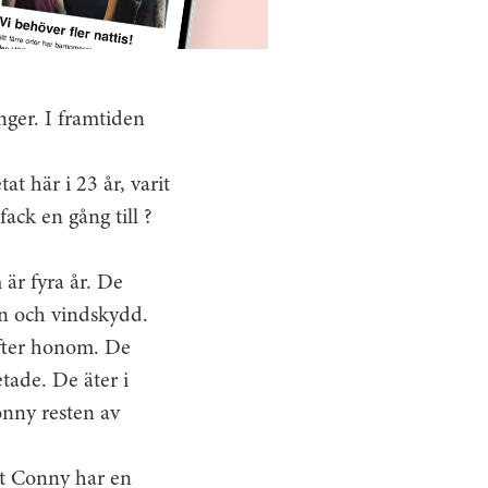
nger. I framtiden
t här i 23 år, varit
ck en gång till ?
är fyra år. De
egn och vindskydd.
efter honom. De
tade. De äter i
onny resten av
att Conny har en