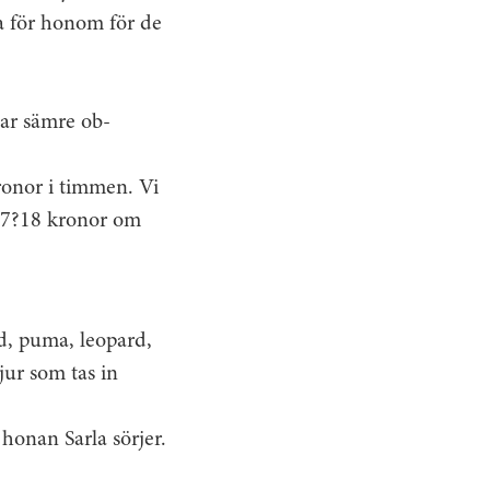
a för honom för de
har sämre ob-
ronor i timmen. Vi
 17?18 kronor om
d, puma, leopard,
djur som tas in
 honan Sarla sörjer.