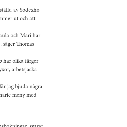
ställd av Sodexho
ommer ut och att
aula och Mari har
le, säger Thomas
 har olika färger
xor, arbetsjacka
får jag bjuda några
dinarie meny med
nsbokningar, svarar