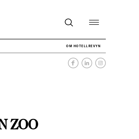
OM HOTELLREVYN
NÄR HOTELLREVYN SLOG SVENSKT REKORD I SIMPELHET
SENASTE
N ZOO