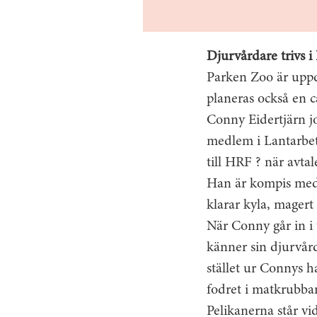
Djurvårdare trivs
Parken Zoo är uppde
planeras också en 
Conny Eidertjärn jo
medlem i Lantarbet
till HRF ? när avtale
Han är kompis med 
klarar kyla, magert
När Conny går in i 
känner sin djurvård
stället ur Connys h
fodret i matkrubban
Pelikanerna står vi