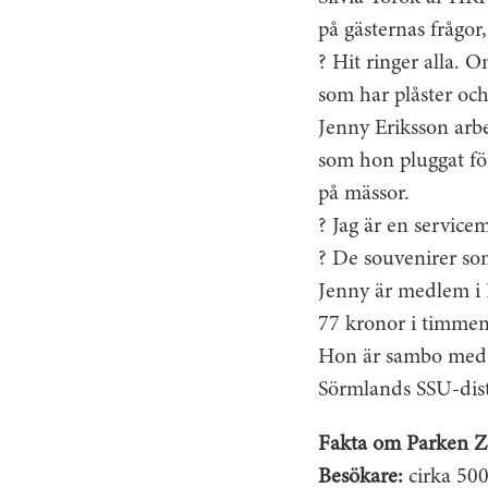
på gästernas frågor
? Hit ringer alla. O
som har plåster och 
Jenny Eriksson arb
som hon pluggat fö
på mässor.
? Jag är en service
? De souvenirer som
Jenny är medlem i 
77 kronor i timmen
Hon är sambo med J
Sörmlands SSU-distr
Fakta om Parken 
Besökare:
cirka 500