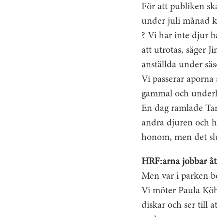
För att publiken sk
under juli månad k
? Vi har inte djur ba
att utrotas, säger 
anställda under säs
Vi passerar aporna
gammal och underhå
En dag ramlade Tar
andra djuren och hö
honom, men det slut
HRF:arna jobbar å
Men var i parken 
Vi möter Paula Köh
diskar och ser till 