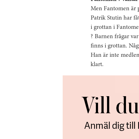
Men Fantomen är p
Patrik Stutin har 
i grottan i Fantome
? Barnen frågar va
finns i grottan. Någ
Han är inte medlem 
klart.