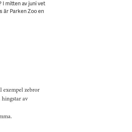
I mitten av juni vet
ss är Parken Zoo en
ll exempel zebror
 hingstar av
amma.