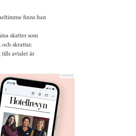
 heltimme finns han
mina skatter som
 och skrattar.
lls avtalet är
ANNONS