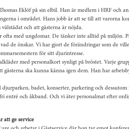
homas Eklöf på sin elbil. Han är medlem i HRF och an
ngerna i området. Hans jobb är att se till att varorna k
s välstädat och att gästerna är nöjda.
 ofta med ungdomar. De tänker inte alltid på miljön. P
på vad de önskar. Vi har gjort de förändringar som de vil
sommarsemestern för sitt djurintresse.
kläder med personalkort synligt på bröstet. Varje grupp
att gästerna ska kunna känna igen dem. Han har arbetsby
till djurparken, badet, konserter, parkering och dessutom 
fri entré och åkband. Och vi äter personalmat efter or
r att ge service
:are och arbetar i Gästservice där hon tar emot konfere