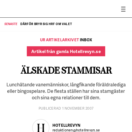
DÄRFÖR BRYR SIG HRF OM VALET
SENASTE
SE
UR ARTIKELARKIVET
INBOX
Artikel från gamla Hotellrevyn.se
ÄLSKADE STAMMISAR
Lunchätande vanemänniskor, långfikande föräldralediga
eller bingospelare. De flesta ställen har sina stamgäster
och sina egna relationer till dem.
PUBLICERAD 1 NOVEMBER 2007
HOTELLREVYN
redaktionen@hotellrevyn.se