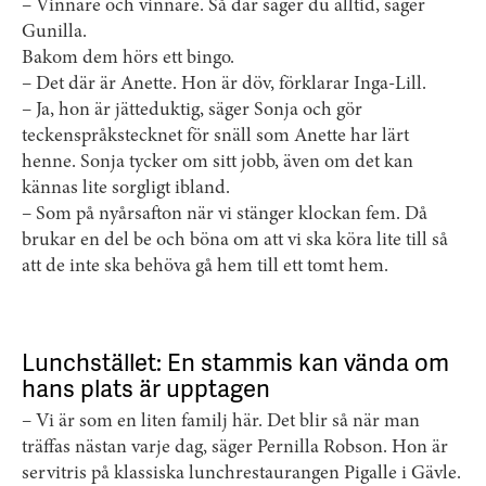
– Vinnare och vinnare. Så där säger du alltid, säger
Gunilla.
Bakom dem hörs ett bingo.
– Det där är Anette. Hon är döv, förklarar Inga-Lill.
– Ja, hon är jätteduktig, säger Sonja och gör
teckenspråkstecknet för snäll som Anette har lärt
henne. Sonja tycker om sitt jobb, även om det kan
kännas lite sorgligt ibland.
– Som på nyårsafton när vi stänger klockan fem. Då
brukar en del be och böna om att vi ska köra lite till så
att de inte ska behöva gå hem till ett tomt hem.
Lunchstället: En stammis kan vända om
hans plats är upptagen
– Vi är som en liten familj här. Det blir så när man
träffas nästan varje dag, säger Pernilla Robson. Hon är
servitris på klassiska lunchrestaurangen Pigalle i Gävle.