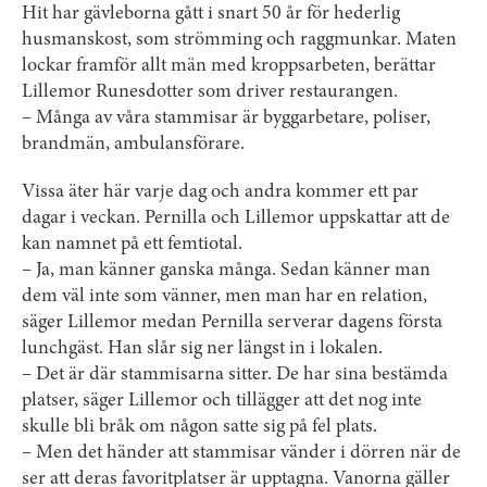
Hit har gävleborna gått i snart 50 år för hederlig
husmanskost, som strömming och raggmunkar. Maten
lockar framför allt män med kroppsarbeten, berättar
Lillemor Runesdotter som driver restaurangen.
– Många av våra stammisar är byggarbetare, poliser,
brandmän, ambulansförare.
Vissa äter här varje dag och andra kommer ett par
dagar i veckan. Pernilla och Lillemor uppskattar att de
kan namnet på ett femtiotal.
– Ja, man känner ganska många. Sedan känner man
dem väl inte som vänner, men man har en relation,
säger Lillemor medan Pernilla serverar dagens första
lunchgäst. Han slår sig ner längst in i lokalen.
– Det är där stammisarna sitter. De har sina bestämda
platser, säger Lillemor och tillägger att det nog inte
skulle bli bråk om någon satte sig på fel plats.
– Men det händer att stammisar vänder i dörren när de
ser att deras favoritplatser är upptagna. Vanorna gäller