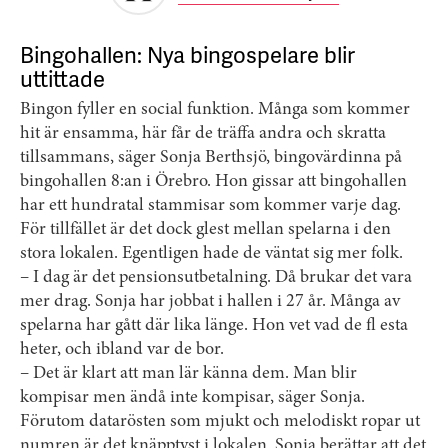
Bingohallen: Nya bingospelare blir
uttittade
Bingon fyller en social funktion. Många som kommer
hit är ensamma, här får de träffa andra och skratta
tillsammans, säger Sonja Berthsjö, bingovärdinna på
bingohallen 8:an i Örebro. Hon gissar att bingohallen
har ett hundratal stammisar som kommer varje dag.
För tillfället är det dock glest mellan spelarna i den
stora lokalen. Egentligen hade de väntat sig mer folk.
– I dag är det pensionsutbetalning. Då brukar det vara
mer drag. Sonja har jobbat i hallen i 27 år. Många av
spelarna har gått där lika länge. Hon vet vad de fl esta
heter, och ibland var de bor.
– Det är klart att man lär känna dem. Man blir
kompisar men ändå inte kompisar, säger Sonja.
Förutom datarösten som mjukt och melodiskt ropar ut
numren är det knäpptyst i lokalen. Sonja berättar att det