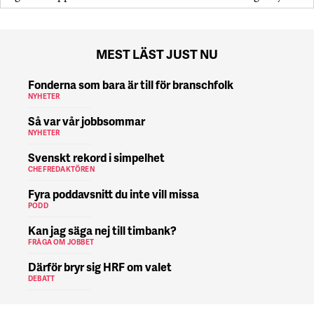
MEST LÄST JUST NU
Fonderna som bara är till för branschfolk
NYHETER
Så var vår jobbsommar
NYHETER
Svenskt rekord i simpelhet
CHEFREDAKTÖREN
Fyra poddavsnitt du inte vill missa
PODD
Kan jag säga nej till timbank?
FRÅGA OM JOBBET
Därför bryr sig HRF om valet
DEBATT