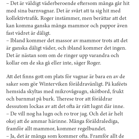
– Det är väldigt väderberoende eftersom många går hit
med sina barnvagnar. Det är svårt att ta sig hit med
kollektivtrafik. Roger instämmer, men berättar att det
kan komma ganska många mammor och pappor även
fast vädret är dåligt.
– Ibland kommer det massor av mammor trots att det
är ganska dåligt väder, och ibland kommer det ingen.
Det är nästan som om de ringer upp varandra och
kollar om de ska gå eller inte, säger Roger.
Att det finns gott om plats för vagnar är bara en av de
saker som gör Winterviken föräldravänligt. På kaféets
hemsida skyltas med mikrovågsugn, skötbord, frukt
och barnmat på burk. Therese tror att föräldrar
dessutom lockas av att det ofta är rätt lugnt där inne.
– De vill nog ha lugn och ro tror jag. Och det är helt
okej att de ammar härinne. Många föräldralediga,
framför allt mammor, kommer regelbundet.
– Ja, det är många som kommer ofta. Framför allt de