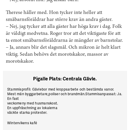
– Nej, absolut inte. Jag älskar barn.
Therese håller med. Hon tycker inte heller att
småbarnsföräldrar har större krav än andra gäster.
– Nej, jag tycker att alla gäster har höga krav i dag. Folk
är väldigt medvetna. Roger tror att det viktigaste för att
ta emot småbarnsföräldrarna är mängder av barnstolar.
– Ja, annars blir det slagsmål. Och mikron är helt klart
viktig. Sedan behövs det morotskakor, massor av
morotskakor.
Pigalle Plats: Centrala Gävle.
Stammisprofil: Gävlebor med kroppsarbete och bestämda vanor.
Mest män byggarbetare,poliser och brandmän.Stammisanpassat: Ja.
En fast
veckomeny med husmanskost.
En uppfräschning av lokalerna
väckte starka protester.
Wintervikens kafé