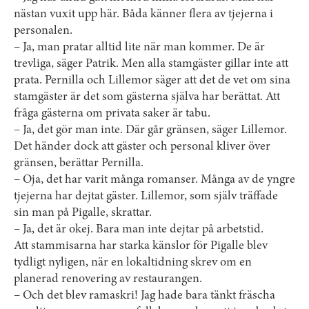
nästan vuxit upp här. Båda känner flera av tjejerna i
personalen.
– Ja, man pratar alltid lite när man kommer. De är
trevliga, säger Patrik. Men alla stamgäster gillar inte att
prata. Pernilla och Lillemor säger att det de vet om sina
stamgäster är det som gästerna själva har berättat. Att
fråga gästerna om privata saker är tabu.
– Ja, det gör man inte. Där går gränsen, säger Lillemor.
Det händer dock att gäster och personal kliver över
gränsen, berättar Pernilla.
– Oja, det har varit många romanser. Många av de yngre
tjejerna har dejtat gäster. Lillemor, som själv träffade
sin man på Pigalle, skrattar.
– Ja, det är okej. Bara man inte dejtar på arbetstid.
Att stammisarna har starka känslor för Pigalle blev
tydligt nyligen, när en lokaltidning skrev om en
planerad renovering av restaurangen.
– Och det blev ramaskri! Jag hade bara tänkt fräscha