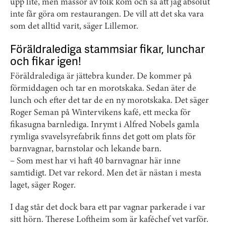
upp lite, men massor av folk kom och sa att jag absolut
inte får göra om restaurangen. De vill att det ska vara
som det alltid varit, säger Lillemor.
Föräldralediga stammsiar fikar, lunchar
och fikar igen!
Föräldralediga är jättebra kunder. De kommer på
förmiddagen och tar en morotskaka. Sedan äter de
lunch och efter det tar de en ny morotskaka. Det säger
Roger Seman på Wintervikens kafé, ett mecka för
fikasugna barnlediga. Inrymt i Alfred Nobels gamla
rymliga svavelsyrefabrik finns det gott om plats för
barnvagnar, barnstolar och lekande barn.
– Som mest har vi haft 40 barnvagnar här inne
samtidigt. Det var rekord. Men det är nästan i mesta
laget, säger Roger.
I dag står det dock bara ett par vagnar parkerade i var
sitt hörn. Therese Loftheim som är kaféchef vet varför.