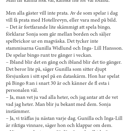
Man lär känna folk väl, kanske lite för väl ibland.
Men alla gäster vill inte prata. Av de som spelar i dag
vill få prata med Hotellrevyn, eller vara med på bild.
– Det är fortfarande lite skämmigt att spela bingo,
förklarar Sonja som går mellan borden och säljer
spelbrickor ur en magväska. Det tycker inte
stammisarna Gunilla Widlund och Inga- Lill Hansson.
De spelar bingo runt tre gånger i veckan.
– Ibland blir det en gång och ibland blir det tio gånger.
Det beror lite på, säger Gunilla som sitter djupt
försjunken i sitt spel på en dataskärm. Hon har spelat
på Bingo 8:an i snart 30 år och känner de fl esta i
personalen väl.
– Ja, man vet ju vad alla heter, och jag antar att de vet
vad jag heter. Man blir ju bekant med dem. Sonja
instämmer.
– Ja, vi träffas ju nästan varje dag. Gunilla och Inga-Lill
är riktiga vinnare, säger hon och klappar om dem.