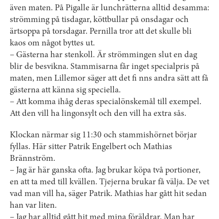
även maten. På Pigalle är lunchrätterna alltid desamma:
strömming på tisdagar, köttbullar på onsdagar och
ärtsoppa på torsdagar. Pernilla tror att det skulle bli
kaos om något byttes ut.
– Gästerna har stenkoll. Är strömmingen slut en dag
blir de besvikna. Stammisarna får inget specialpris på
maten, men Lillemor säger att det fi nns andra sätt att få
gästerna att känna sig speciella.
– Att komma ihåg deras specialönskemål till exempel.
Att den vill ha lingonsylt och den vill ha extra sås.
Klockan närmar sig 11:30 och stammishörnet börjar
fyllas. Här sitter Patrik Engelbert och Mathias
Brännström.
– Jag är här ganska ofta. Jag brukar köpa två portioner,
en att ta med till kvällen. Tjejerna brukar få välja. De vet
vad man vill ha, säger Patrik. Mathias har gått hit sedan
han var liten.
– Jag har alltid gått hit med mina föräldrar. Man har