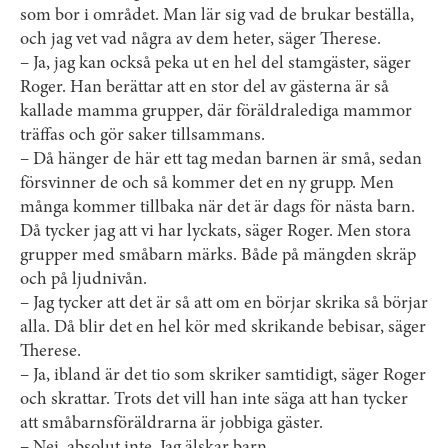
som bor i området. Man lär sig vad de brukar beställa,
och jag vet vad några av dem heter, säger Therese.
– Ja, jag kan också peka ut en hel del stamgäster, säger
Roger. Han berättar att en stor del av gästerna är så
kallade mamma grupper, där föräldralediga mammor
träffas och gör saker tillsammans.
– Då hänger de här ett tag medan barnen är små, sedan
försvinner de och så kommer det en ny grupp. Men
många kommer tillbaka när det är dags för nästa barn.
Då tycker jag att vi har lyckats, säger Roger. Men stora
grupper med småbarn märks. Både på mängden skräp
och på ljudnivån.
– Jag tycker att det är så att om en börjar skrika så börjar
alla. Då blir det en hel kör med skrikande bebisar, säger
Therese.
– Ja, ibland är det tio som skriker samtidigt, säger Roger
och skrattar. Trots det vill han inte säga att han tycker
att småbarnsföräldrarna är jobbiga gäster.