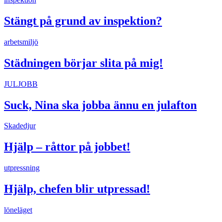
Stängt på grund av inspektion?
arbetsmiljö
Städningen börjar slita på mig!
JULJOBB
Suck, Nina ska jobba ännu en julafton
Skadedjur
Hjälp – råttor på jobbet!
utpressning
Hjälp, chefen blir utpressad!
löneläget