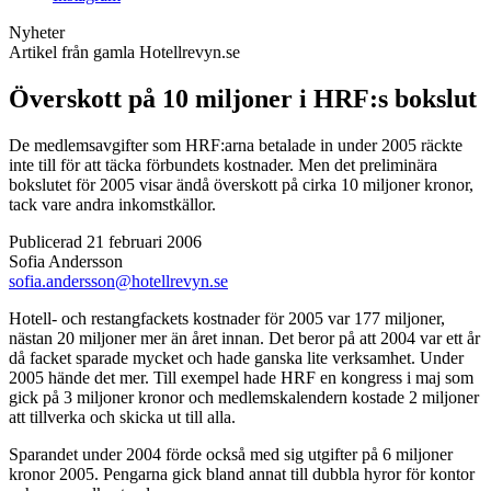
Nyheter
Artikel från gamla Hotellrevyn.se
Överskott på 10 miljoner i HRF:s bokslut
De medlemsavgifter som HRF:arna betalade in under 2005 räckte
inte till för att täcka förbundets kostnader. Men det preliminära
bokslutet för 2005 visar ändå överskott på cirka 10 miljoner kronor,
tack vare andra inkomstkällor.
Publicerad 21 februari 2006
Sofia Andersson
sofia.andersson@hotellrevyn.se
Hotell- och restangfackets kostnader för 2005 var 177 miljoner,
nästan 20 miljoner mer än året innan. Det beror på att 2004 var ett år
då facket sparade mycket och hade ganska lite verksamhet. Under
2005 hände det mer. Till exempel hade HRF en kongress i maj som
gick på 3 miljoner kronor och medlemskalendern kostade 2 miljoner
att tillverka och skicka ut till alla.
Sparandet under 2004 förde också med sig utgifter på 6 miljoner
kronor 2005. Pengarna gick bland annat till dubbla hyror för kontor