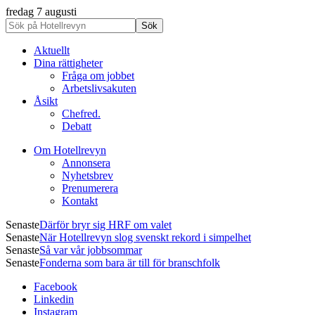
fredag 7 augusti
Aktuellt
Dina rättigheter
Fråga om jobbet
Arbetslivsakuten
Åsikt
Chefred.
Debatt
Om Hotellrevyn
Annonsera
Nyhetsbrev
Prenumerera
Kontakt
Senaste
Därför bryr sig HRF om valet
Senaste
När Hotellrevyn slog svenskt rekord i simpelhet
Senaste
Så var vår jobbsommar
Senaste
Fonderna som bara är till för branschfolk
Facebook
Linkedin
Instagram