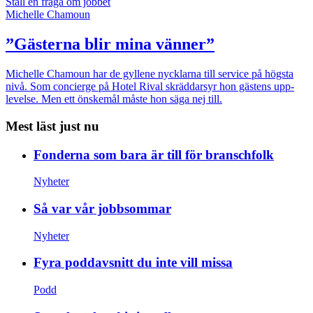
Ställ en fråga om jobbet
Michelle Chamoun
”Gästerna blir mina vänner”
Michelle Chamoun har de gyllene nycklarna till service på högsta
nivå. Som concierge på Hotel Rival skräddarsyr hon gästens upp­
levelse. Men ett önskemål måste hon säga nej till.
Mest läst just nu
Fonderna som bara är till för branschfolk
Nyheter
Så var vår jobbsommar
Nyheter
Fyra poddavsnitt du inte vill missa
Podd