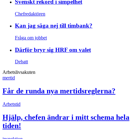
Svenskt rekord i simpelhet
Chefredaktören
Kan jag säga nej till timbank?
Fråga om jobbet
Därför bryr sig HRF om valet
Debatt
Arbetslivsakuten
mertid
Får de runda nya mertidsreglerna?
Arbetstid
Hjälp, chefen ändrar i mitt schema hela
tiden!
inspektion