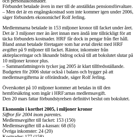
och personalkostnader.
Förbundet betalade även in mer till de anställdas pensionsförvaltare.
– Men det är en engångskostnad som inte kommer igen under 2006,
säger förbundets ekonomichef Rolf Jerling.
Medlemmarna betalade in 153 miljoner kronor till facket under året.
Det är 3 miljoner mer än året innan men ändå inte tillräckligt för att
täcka förbundets kostnader. HRF får dock in pengar från fler håll.
Bland annat betalade företagare som har avtal direkt med HRF
avgifter på 9 miljoner till facket. Räntor, inkomster från
aktieplaceringar och liknande bidrog också till att bokslutet slutar på
10 miljoner kronor plus.
– Sammanfattningsvis tycker jag 2005 är klart tillfredsställande.
Budgeten för 2006 slutar också i balans och bygger på att
medlemsavgifterna är oförändrade, säger Rolf Jerling.
Överskottet på 10 miljoner kommer att betalas in till den
hemförsäkring som ingår i HRF:arnas medlemsavgift.
Den 20 mars fattar förbundstyrelsen definitivt beslut om bokslutet.
Ekonomin i korthet 2005, i miljoner kronor
Siffror för 2004 inom parentes.
Medlemsavgifter till facket: 153 (150)
Medlemsavgifter till a-kassan: 68 (65)
Övriga inkomster: 24 (20)
Kostnader: 177 (158)