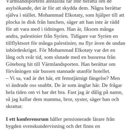
Värmlandsportens anställda får inte berätta om de
asylsökande, det är för att skydda dem. Några berättar
själva i stället. Mohammad Elkotaty, som hjälper till att
plocka in disk från lunchen, säger att han inte är rädd
för att vara med i tidningen. Han är, liksom många
andra, palestinier från Syrien. Tidigare var Syrien en
tillflyktsort för många palestinier, nu flyr även de undan
inbördeskriget. För Mohammad Elkotaty var det en
lång och svår tid, som slutade med en bussresa från
Göteborg hit till Värmlandsporten. Han berättar om
förvåningen när bussen stannade utanför hotellet.
– Vi sa, vad är det här, ett femstjärnigt fängelse? Men
vi ändrade oss snabbt. De är som änglar här. De frågar
hela tiden om vi har det bra. Fast jag är dålig på namn,
så jag kallar dem mamma, bror, syster, säger han och
skrattar.
I ett konferensrum
håller pensionerade ­lärare från
bygden svenskundervisning och det finns en