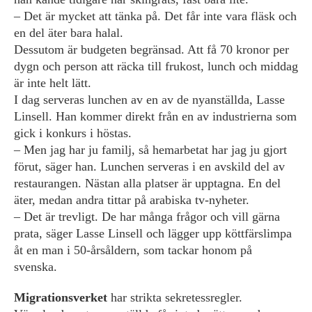
– Det är mycket att tänka på. Det får inte vara fläsk och
en del äter bara halal.
Dessutom är budgeten begränsad. Att få 70 kronor per
dygn och person att räcka till frukost, lunch och middag
är inte helt lätt.
I dag serveras lunchen av en av de nyanställda, Lasse
Linsell. Han kommer direkt från en av industrierna som
gick i konkurs i höstas.
– Men jag har ju familj, så hemarbetat har jag ju gjort
förut, säger han. Lunchen serveras i en avskild del av
restaurangen. Nästan alla platser är upptagna. En del
äter, medan andra tittar på arabiska tv-nyheter.
– Det är trevligt. De har många frågor och vill gärna
prata, säger Lasse Linsell och lägger upp köttfärslimpa
åt en man i 50-årsåldern, som tackar honom på
svenska.
Migrationsverket
har strikta sekretessregler.