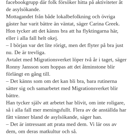
facebookgrupp där folk försöker hitta på aktiviteter åt
de asylsökande.
Mottagandet från både lokalbefolkning och övriga
gäster har varit bättre än väntat, säger Carina Greek.
Hon tycker att det känns bra att ha flyktingarna här,
eller i alla fall helt okej.
– I början var det lite rörigt, men det flyter på bra just
nu. De är trevliga.
Avtalet med Migrationsverket löper två år i taget, säger
Ronny Jansson som hoppas att det åtminstone blir
förlängt en gång till.
– Det känns som om det kan bli bra, bara rutinerna
sätter sig och samarbetet med Migrationsverket blir
bättre.
Han tycker själv att arbetet har blivit, om inte roligare,
så i alla fall mer meningsfullt. Flera av de anställda har
fått vänner bland de asylsökande, säger han.
– Det är intressant att prata med dem. Vi lär oss av
dem, om deras matkultur och så.