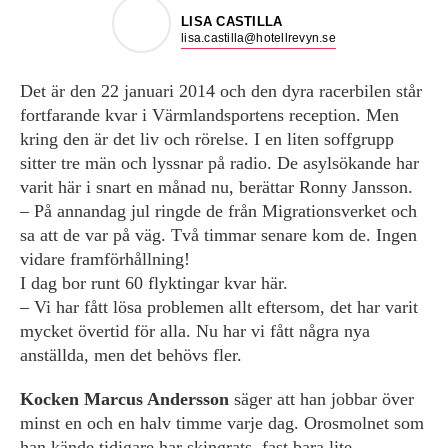
LISA CASTILLA
lisa.castilla@hotellrevyn.se
Det är den 22 januari 2014 och den dyra racerbilen står
fortfarande kvar i Värmlandsportens reception. Men
kring den är det liv och rörelse. I en liten soffgrupp
sitter tre män och lyssnar på radio. De asylsökande har
varit här i snart en månad nu, berättar Ronny Jansson.
– På annandag jul ringde de från Migrationsverket och
sa att de var på väg. Två timmar senare kom de. Ingen
vidare framförhållning!
I dag bor runt 60 flyktingar kvar här.
– Vi har fått lösa problemen allt eftersom, det har varit
mycket övertid för alla. Nu har vi fått några nya
anställda, men det behövs fler.
Kocken Marcus Andersson
säger att han jobbar över
minst en och en halv timme varje dag. Orosmolnet som
han kände tidigare har skingrats, fast bara lite.