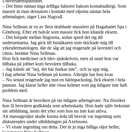
Universitetssjukhuset.
– Det finns nästan inga ärftliga faktorer bakom kontaktallergi. Som
massör är man dessutom i kontakt med oljorna nästan hela
arbetsdagen, säger Lina Hagvall.
Nina Sellman är en av flera drabbade massörer på Hagabadet Spa i
Göteborg. Efter ett halvår som massör fick hon kliande eksem.
– Det började mellan fingrarna, sedan spred det sig till
underarmarna. Jag gick till husläkaren som skickade mig till
yrkesdermatologen, där de såg att jag reagerade på lavendel och
citrus, berättar Nina Sellman.
Hon fick mediciner och blev sjukskriven, men så snart hon var
tillbaka på jobbet kom besvären tillbaka.
– Jag kände att ”nej, det här funkar inte”, och sa upp mig.
I dag arbetar Nina Sellman på kontor. Allergin har hon kvar.
– Nu senast reagerade jag mot en hårinpackning, fick eksem i hela
pannan. Jag klarar heller inte vissa krämer som jag tidigare inte haft
problem med.
Nina Sellman är besviken på sin tidigare arbetsgivare. Nu försöker
hon få besvären godkända som arbetsskada. Hon hade själv bekostat
sin utbildning, inom det yrke som hon nu inte kan utöva.
Att massageoljor skulle kunna leda till besvär var ingenting som
diskuterades under utbildningen på Axelssons.
– Vi visste ingenting om detta. Det är ju inga billiga oljor heller,