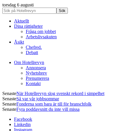
torsdag 6 augusti
Aktuellt
Dina rättigheter
Fråga om jobbet
Arbetslivsakuten
Åsikt
Chefred.
Debatt
Om Hotellrevyn
Annonsera
Nyhetsbrev
Prenumerera
Kontakt
Senaste
När Hotellrevyn slog svenskt rekord i simpelhet
Senaste
Så var vår jobbsommar
Senaste
Fonderna som bara är till för branschfolk
Senaste
Fyra poddavsnitt du inte vill missa
Facebook
Linkedin
Instagram