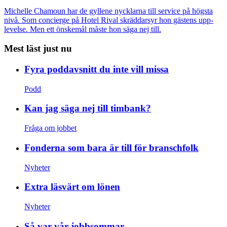
Michelle Chamoun har de gyllene nycklarna till service på högsta
nivå. Som concierge på Hotel Rival skräddarsyr hon gästens upp­
levelse. Men ett önskemål måste hon säga nej till.
Mest läst just nu
Fyra poddavsnitt du inte vill missa
Podd
Kan jag säga nej till timbank?
Fråga om jobbet
Fonderna som bara är till för branschfolk
Nyheter
Extra läsvärt om lönen
Nyheter
Så var vår jobbsommar