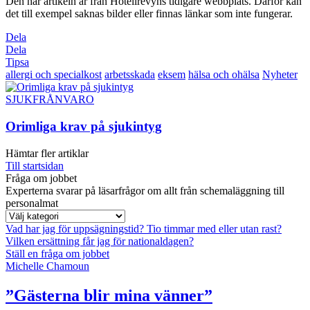
Den här artikeln är från Hotellrevyns tidigare webbplats. Därför kan
det till exempel saknas bilder eller finnas länkar som inte fungerar.
Dela
Dela
Tipsa
allergi och specialkost
arbetsskada
eksem
hälsa och ohälsa
Nyheter
SJUKFRÅNVARO
Orimliga krav på sjukintyg
Hämtar fler artiklar
Till startsidan
Fråga om jobbet
Experterna svarar på läsarfrågor om allt från schemaläggning till
personalmat
Vad har jag för uppsägningstid?
Tio timmar med eller utan rast?
Vilken ersättning får jag för nationaldagen?
Ställ en fråga om jobbet
Michelle Chamoun
”Gästerna blir mina vänner”