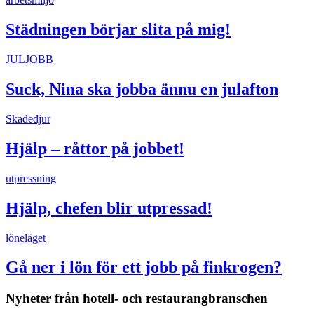
Städningen börjar slita på mig!
JULJOBB
Suck, Nina ska jobba ännu en julafton
Skadedjur
Hjälp – råttor på jobbet!
utpressning
Hjälp, chefen blir utpressad!
löneläget
Gå ner i lön för ett jobb på finkrogen?
Nyheter från hotell- och restaurangbranschen