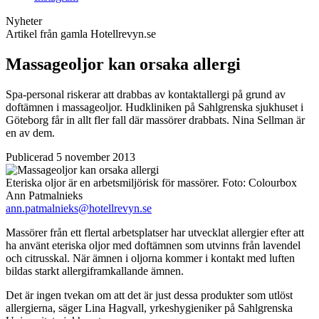
Nyheter
Artikel från gamla Hotellrevyn.se
Massageoljor kan orsaka allergi
Spa-personal riskerar att drabbas av kontaktallergi på grund av
doftämnen i massageoljor. Hudkliniken på Sahlgrenska sjukhuset i
Göteborg får in allt fler fall där massörer drabbats. Nina Sellman är
en av dem.
Publicerad 5 november 2013
Eteriska oljor är en arbetsmiljörisk för massörer.
Foto:
Colourbox
Ann Patmalnieks
ann.patmalnieks@hotellrevyn.se
Massörer från ett flertal arbetsplatser har utvecklat allergier efter att
ha använt eteriska oljor med doftämnen som utvinns från lavendel
och citrusskal. När ämnen i oljorna kommer i kontakt med luften
bildas starkt allergiframkallande ämnen.
Det är ingen tvekan om att det är just dessa produkter som utlöst
allergierna, säger Lina Hagvall, yrkeshygieniker på Sahlgrenska