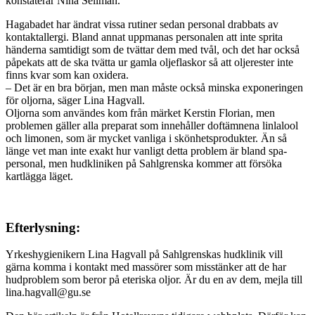
konstaterar Nina Sellman.
Hagabadet har ändrat vissa rutiner sedan personal drabbats av
kontaktallergi. Bland annat uppmanas personalen att inte sprita
händerna samtidigt som de tvättar dem med tvål, och det har också
påpekats att de ska tvätta ur gamla oljeflaskor så att oljerester inte
finns kvar som kan oxidera.
– Det är en bra början, men man måste också minska exponeringen
för oljorna, säger Lina Hagvall.
Oljorna som användes kom från märket Kerstin Florian, men
problemen gäller alla preparat som innehåller doftämnena linlalool
och limonen, som är mycket vanliga i skönhetsprodukter. Än så
länge vet man inte exakt hur vanligt detta problem är bland spa-
personal, men hudkliniken på Sahlgrenska kommer att försöka
kartlägga läget.
Efterlysning:
Yrkeshygienikern Lina Hagvall på Sahlgrenskas hudklinik vill
gärna komma i kontakt med massörer som misstänker att de har
hudproblem som beror på eteriska oljor. Är du en av dem, mejla till
lina.hagvall@gu.se