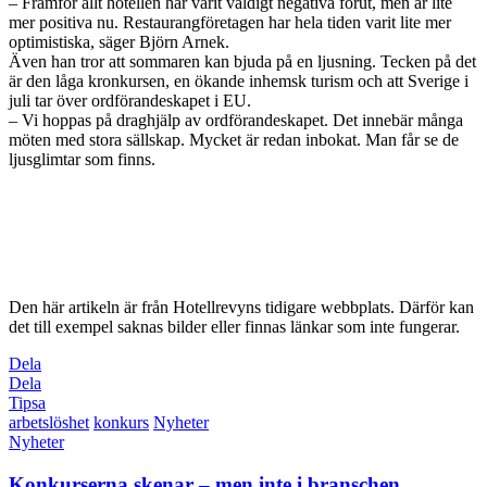
– Framför allt hotellen har varit väldigt negativa förut, men är lite
mer positiva nu. Restaurangföretagen har hela tiden varit lite mer
optimistiska, säger Björn Arnek.
Även han tror att sommaren kan bjuda på en ljusning. Tecken på det
är den låga kronkursen, en ökande inhemsk turism och att Sverige i
juli tar över ordförandeskapet i EU.
– Vi hoppas på draghjälp av ordförande­skapet. Det innebär många
möten med stora sällskap. Mycket är redan inbokat. Man får se de
ljusglimtar som finns.
Den här artikeln är från Hotellrevyns tidigare webbplats. Därför kan
det till exempel saknas bilder eller finnas länkar som inte fungerar.
Dela
Dela
Tipsa
arbetslöshet
konkurs
Nyheter
Nyheter
Konkurserna skenar – men inte i branschen