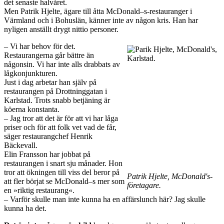
det senaste halvåret.
Men Patrik Hjelte, ägare till åtta McDonald–s-restauranger i
Värmland och i Bohuslän, känner inte av någon kris. Han har
nyligen anställt drygt nittio personer.
– Vi har behov för det.
Restaurangerna går bättre än
någonsin. Vi har inte alls drabbats av
lågkonjunkturen.
Just i dag arbetar han själv på
restaurangen på Drottninggatan i
Karlstad. Trots snabb betjäning är
köerna konstanta.
– Jag tror att det är för att vi har låga
priser och för att folk vet vad de får,
säger restaurang­chef Henrik
Bäckevall.
Elin Fransson har jobbat på
restaurangen i snart sju månader. Hon
tror att ökningen till viss del beror på
Patrik Hjelte, McDonald's-
att fler börjat se McDonald–s mer som
företagare.
en »riktig restaurang«.
– Varför skulle man inte kunna ha en affärslunch här? Jag skulle
kunna ha det.