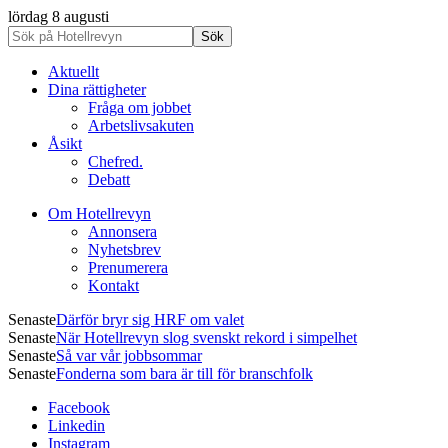
lördag 8 augusti
Aktuellt
Dina rättigheter
Fråga om jobbet
Arbetslivsakuten
Åsikt
Chefred.
Debatt
Om Hotellrevyn
Annonsera
Nyhetsbrev
Prenumerera
Kontakt
Senaste
Därför bryr sig HRF om valet
Senaste
När Hotellrevyn slog svenskt rekord i simpelhet
Senaste
Så var vår jobbsommar
Senaste
Fonderna som bara är till för branschfolk
Facebook
Linkedin
Instagram