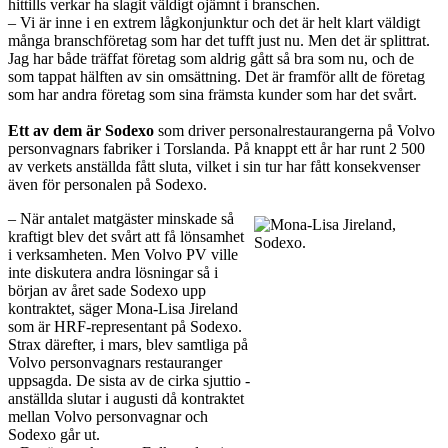
hittills verkar ha slagit väldigt ojämnt i branschen.
– Vi är inne i en extrem lågkonjunktur och det är helt klart väldigt
många branschföretag som har det tufft just nu. Men det är splittrat.
Jag har både träffat företag som aldrig gått så bra som nu, och de
som tappat hälften av sin omsättning. Det är framför allt de företag
som har andra företag som sina främsta kunder som har det svårt.
Ett av dem är Sodexo
som driver personalrestaurangerna på Volvo
personvagnars fabriker i Torslanda. På knappt ett år har runt 2 500
av verkets anställda fått sluta, vilket i sin tur har fått konsekvenser
även för personalen på Sodexo.
– När antalet matgäster minskade så
kraftigt blev det svårt att få lönsamhet
i verksamheten. Men Volvo PV ville
inte diskutera andra lösningar så i
början av året sade Sodexo upp
kontraktet, säger ­Mona-Lisa Jireland
som är HRF-representant på Sodexo.
Strax därefter, i mars, blev samtliga på
Volvo personvagnars restauranger
uppsagda. De sista av de cirka sjuttio ­
anställda slutar i augusti då kontraktet
mellan Volvo person­vagnar och
Sodexo går ut.