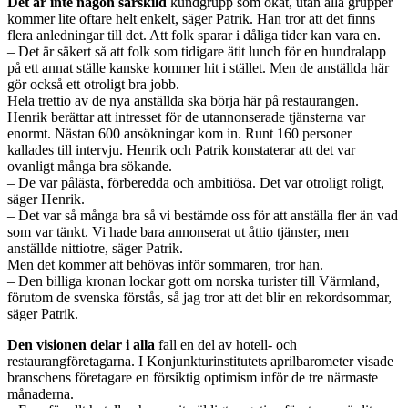
Det är inte någon särskild
kundgrupp som ökat, utan alla grupper
kommer lite oftare helt enkelt, säger Patrik. Han tror att det finns
flera anledningar till det. Att folk sparar i dåliga tider kan vara en.
– Det är säkert så att folk som tidigare ätit lunch för en hundralapp
på ett annat ställe kanske kommer hit i stället. Men de anställda här
gör också ett otroligt bra jobb.
Hela trettio av de nya anställda ska börja här på restaurangen.
Henrik berättar att intresset för de utannonserade tjänsterna var
enormt. Nästan 600 ansökningar kom in. Runt 160 personer
kallades till intervju. Henrik och Patrik konstaterar att det var
ovanligt många bra sökande.
– De var pålästa, förberedda och ambitiösa. Det var otroligt roligt,
säger Henrik.
– Det var så många bra så vi bestämde oss för att anställa fler än vad
som var tänkt. Vi hade bara annonserat ut åttio tjänster, men
anställde nittiotre, säger Patrik.
Men det kommer att behövas inför sommaren, tror han.
– Den billiga kronan lockar gott om norska turister till Värmland,
förutom de svenska förstås, så jag tror att det blir en ­rekordsommar,
säger Patrik.
Den visionen delar i alla
fall en del av hotell- och
restaurangföretagarna. I Konjunkturinstitutets aprilbarometer visade
branschens företagare en försiktig optimism inför de tre närmaste
månaderna.