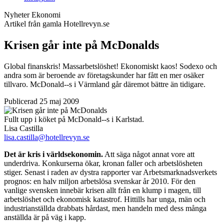
Nyheter
Ekonomi
Artikel från gamla Hotellrevyn.se
Krisen går inte på McDonalds
Global finanskris! Massarbetslöshet! Ekonomiskt kaos! Sodexo och
andra som är beroende av företagskunder har fått en mer osäker
tillvaro. McDonald--s i Värmland går däremot bättre än tidigare.
Publicerad 25 maj 2009
Fullt upp i köket på McDonald--s i Karlstad.
Lisa Castilla
lisa.castilla@hotellrevyn.se
Det är kris i världsekonomin.
Att säga något annat vore att
underdriva. Konkurserna ökar, kronan faller och arbetslösheten
stiger. Senast i raden av dystra rapporter var Arbetsmarknadsverkets
prognos: en halv miljon arbetslösa svenskar år 2010. För den
vanlige svensken innebär krisen allt från en klump i magen, till
arbetslöshet och ekonomisk katastrof. Hittills har unga, män och
industri­anställda drabbats hårdast, men handeln med dess många
anställda är på väg i kapp.