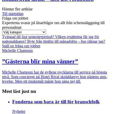
Hämtar fler artiklar
Till startsidan
Fråga om jobbet
Experterna svarar på läsarfrågor om allt från schemaläggning till
personalmat
Tvingad till fast semesterperiod?
Vilken ersättning får jag för
nationaldagen?
Byte från timlön till månadslön – hur räknar jag?
Ställ en fråga om jobbet
Michelle Chamoun
”Gästerna blir mina vänner”
Michelle Chamoun har de gyllene nycklarna till service på högsta
nivå. Som concierge på Hotel Rival skräddarsyr hon gästens upp­
levelse. Men ett önskemål måste hon säga nej till.
Mest läst just nu
Fonderna som bara är till för branschfolk
Nyheter