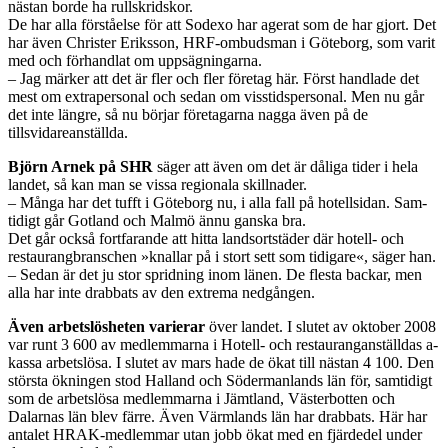
nästan borde ha rullskridskor.
De har alla förståelse för att Sodexo har agerat som de har gjort. Det
har även Christer Eriksson, HRF-ombudsman i Göteborg, som varit
med och förhandlat om uppsägningarna.
– Jag märker att det är fler och fler företag här. Först handlade det
mest om extrapersonal och sedan om visstidspersonal. Men nu går
det inte längre, så nu börjar företagarna nagga även på de
tillsvidareanställda.
Björn Arnek på SHR
säger att även om det är dåliga tider i hela
landet, så kan man se vissa regionala skillnader.
– Många har det tufft i Göteborg nu, i alla fall på hotellsidan. Sam­
tidigt går Gotland och ­Malmö ännu ganska bra.
Det går också fortfarande att hitta landsort­städer där ­hotell- och
restaurangbranschen »knallar på i stort sett som tidigare«, säger han.
– Sedan är det ju stor spridning inom länen. De flesta backar, men
alla har inte drabbats av den extrema nedgången.
Även arbetslösheten varierar
över landet. I slutet av oktober 2008
var runt 3 600 av medlemmarna i Hotell- och restauranganställdas a-
kassa arbetslösa. I slutet av mars hade de ökat till nästan 4 100. Den
största ökningen stod Halland och Södermanlands län för, samtidigt
som de arbetslösa medlemmarna i Jämtland, Västerbotten och
Dalarnas län blev färre. Även Värmlands län har drabbats. Här har
antalet HRAK-medlemmar utan jobb ökat med en fjärdedel under