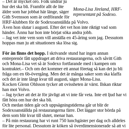
– Det är mycket oro. Folk undrar ju
hur det ska bli. Framför allt de lite
Mona-Lisa Jireland, HRF-
äldre som har jobbat här länge, säger
representant på Sodexo.
Gith Svensson som är ordförande för
HRF-klubben för de Sodexoanställda på Volvo.
Även hon slutar i augusti. Efter det vet hon inte riktigt vad som
händer. Ännu har hon inte börjat söka andra jobb.
– Jag vet inte vem som vill ­anställa en 45-åring som jag. Dessutom
hoppas man ju att ­situationen ska lösa sig.
För än finns det hopp.
I skrivande stund har ingen annan
entreprenör fått uppdraget att driva restaurangerna, och såvitt Gith
och Mona-Lisa vet så är Sodexo fortfarande med i kampen om
kontraktet.– Och om det kommer ett annat företag så kan det ju bli
fråga om en 6b-övergång. Men det är många ­saker som ska klaffa
och det är inte långt kvar till augusti, säger Mona-Lisa.
Kocken Glenn Ohlsson tycker att ovissheten är värst. Ilskan riktar
han mot Volvo.
– Jag tycker att det är för jävligt att vi inte får veta. Inte ett ljud har vi
fått höra om hur det ska bli.
Och medan tiden går och uppsägningstiderna går ut blir de
Sodexoanställda på restaurangerna färre. Det lägger stor börda på
dem som blir kvar till slutet, menar han.
– På min restaurang har vi runt 750 lunchgäster per dag och alldeles
för lite personal. Dessutom är köken så över­dimensionerade så att vi