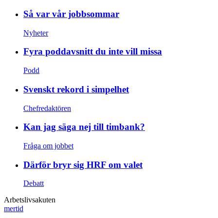
Så var vår jobbsommar
Nyheter
Fyra poddavsnitt du inte vill missa
Podd
Svenskt rekord i simpelhet
Chefredaktören
Kan jag säga nej till timbank?
Fråga om jobbet
Därför bryr sig HRF om valet
Debatt
Arbetslivsakuten
mertid