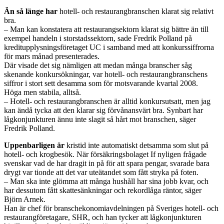
Än så länge har
hotell- och restaurang­­branschen klarat sig relativt
bra.
– Man kan konstatera att restaurangsektorn klarat sig bättre än till
exempel handeln i storstadssektorn, sade Fredrik Polland på
kreditupplysningsföretaget UC i samband med att konkurssiffrorna
för mars månad presenterades.
Där visade det sig nämligen att medan många branscher såg
skenande konkurs­ökningar, var hotell- och restaurang­branschens
siffror i stort sett desamma som för motsvarande kvartal 2008.
Höga men stabila, alltså.
– Hotell- och restaurangbranschen är alltid konkursutsatt, men jag
kan ändå tycka att den klarar sig förvånansvärt bra. Synbart har
lågkonjunkturen ännu inte slagit så hårt mot branschen, säger
Fredrik Polland.
Uppenbarligen är
kristid inte automatiskt detsamma som slut på
hotell- och krogbesök. När försäkringsbolaget If nyligen frågade
svenskar vad de har dragit in på för att spara pengar, svarade bara
drygt var tionde att det var uteätandet som fått stryka på foten.
– Man ska inte glömma att många hushåll har sina jobb kvar, och
har dessutom fått skattesänkningar och rekordlåga räntor, säger
Björn Arnek.
Han är chef för branschekonomi­avdelningen på Sveriges hotell- och
­restaurangföretagare, SHR, och han tycker att lågkonjunkturen