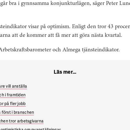
d går bra i gynnsamma konjunkturlägen, säger Peter Lund
eindikator visar på optimism. Enligt den tror 43 procen
varna att de kommer att få mer att göra nästa kvartal.
rbetskraftsbarometer och Almega tjänsteindikator.
Läs mer…
e vill anställa
h i framtiden
r på fler jobb
 först i branschen
schen tror arbetsgivarna
optimistiska om nyanställningar