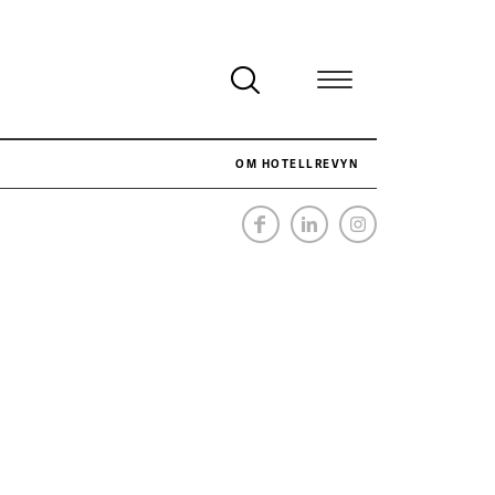
OM HOTELLREVYN
SÅ VAR VÅR JOBBSOMMAR
SENASTE