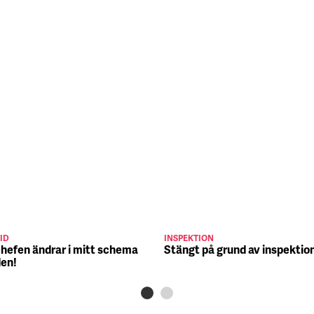
ID
INSPEKTION
chefen ändrar i mitt schema
Stängt på grund av inspektio
den!