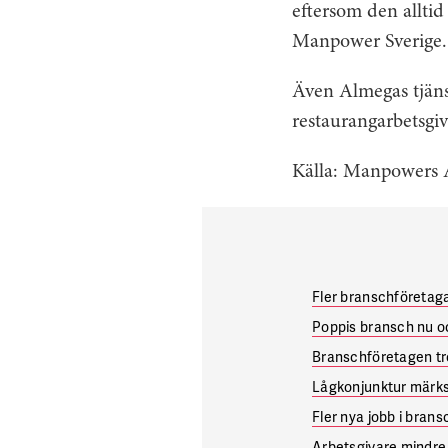
eftersom den allti
Manpower Sverige.
Även Almegas tjänst
restaurangarbetsgi
Källa: Manpowers A
Fler branschföretagar
Poppis bransch nu oc
Branschföretagen tro
Lågkonjunktur märks
Fler nya jobb i bran
Arbetsgivare mindre 