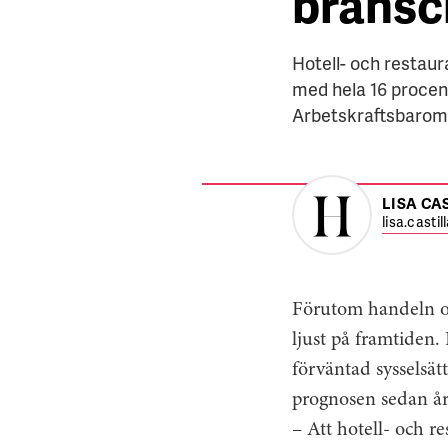
bransc
Hotell- och restau
med hela 16 proce
Arbetskraftsbarom
LISA CA
lisa.casti
Förutom handeln o
ljust på framtiden.
förväntad sysselsät
prognosen sedan år
– Att hotell- och r