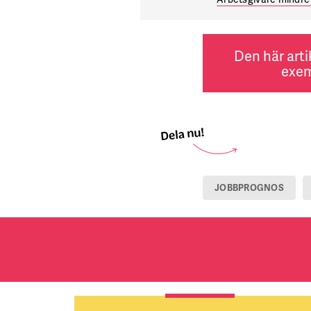
Den här arti
exem
JOBBPROGNOS