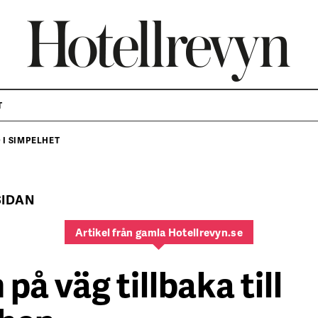
T
I SIMPELHET
SIDAN
Artikel från gamla Hotellrevyn.se
på väg tillbaka till