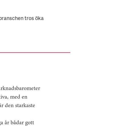
 branschen tros öka
arknadsbarometer
itiva, med en
är den starkaste
a år bådar gott