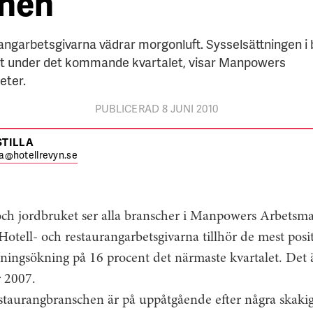
hen
rangarbetsgivarna vädrar morgonluft. Sysselsättningen i
nt under det kommande kvartalet, visar Manpowers
eter.
PUBLICERAD 8 JUNI 2010
STILLA
lla@hotellrevyn.se
ch jordbruket ser alla branscher i Manpowers Arbetsm
 Hotell- och restaurangarbetsgivarna tillhör de mest pos
tningsökning på 16 procent det närmaste kvartalet. Det 
 2007.
estaurangbranschen är på uppåtgående efter några skakig