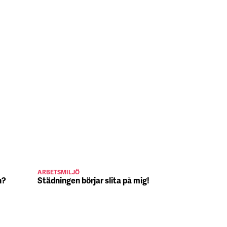
ARBETSMILJÖ
JULJOBB
n?
Städningen börjar slita på mig!
Suck, Nina 
julafton