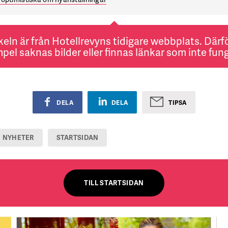
keln är från Hotellrevyns tidigare webbplats. Därför
pel saknas bilder eller finnas länkar som inte fung
DELA
DELA
TIPSA
NYHETER
STARTSIDAN
TILL STARTSIDAN