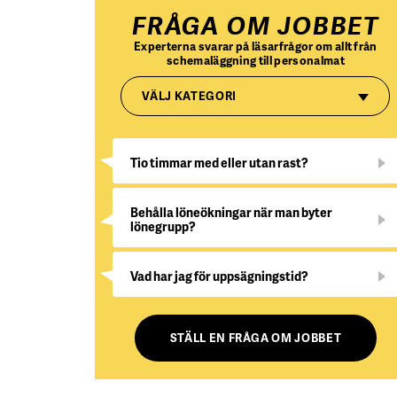
FRÅGA OM JOBBET
Experterna svarar på läsarfrågor om allt från
schemaläggning till personalmat
VÄLJ KATEGORI
Tio timmar med eller utan rast?
Behålla löneökningar när man byter
lönegrupp?
Vad har jag för uppsägningstid?
STÄLL EN FRÅGA OM JOBBET