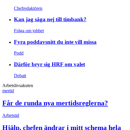
Chefredaktören
Kan jag säga nej till timbank?
Fråga om jobbet
Fyra poddavsnitt du inte vill missa
Podd
Därför bryr sig HRF om valet
Debatt
Arbetslivsakuten
mertid
Får de runda nya mertidsreglerna?
Arbetstid
Hjälp, chefen ändrar i mitt schema hela