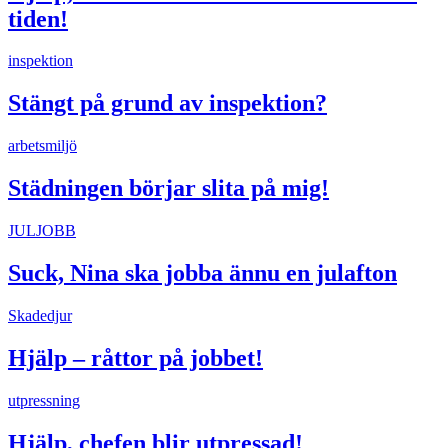
tiden!
inspektion
Stängt på grund av inspektion?
arbetsmiljö
Städningen börjar slita på mig!
JULJOBB
Suck, Nina ska jobba ännu en julafton
Skadedjur
Hjälp – råttor på jobbet!
utpressning
Hjälp, chefen blir utpressad!