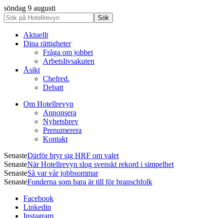
söndag 9 augusti
Aktuellt
Dina rättigheter
Fråga om jobbet
Arbetslivsakuten
Åsikt
Chefred.
Debatt
Om Hotellrevyn
Annonsera
Nyhetsbrev
Prenumerera
Kontakt
Senaste
Därför bryr sig HRF om valet
Senaste
När Hotellrevyn slog svenskt rekord i simpelhet
Senaste
Så var vår jobbsommar
Senaste
Fonderna som bara är till för branschfolk
Facebook
Linkedin
Instagram