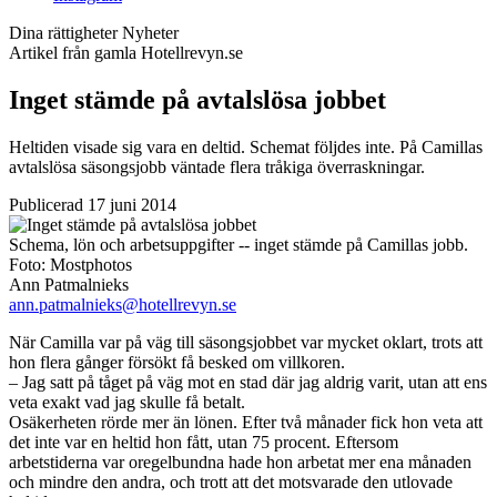
Dina rättigheter
Nyheter
Artikel från gamla Hotellrevyn.se
Inget stämde på avtalslösa jobbet
Heltiden visade sig vara en deltid. Schemat följdes inte. På Camillas
avtalslösa säsongsjobb väntade flera tråkiga överraskningar.
Publicerad 17 juni 2014
Schema, lön och arbetsuppgifter -- inget stämde på Camillas jobb.
Foto:
Mostphotos
Ann Patmalnieks
ann.patmalnieks@hotellrevyn.se
När Camilla var på väg till säsongsjobbet var mycket oklart, trots att
hon flera gånger försökt få besked om villkoren.
– Jag satt på tåget på väg mot en stad där jag aldrig varit, utan att ens
veta exakt vad jag skulle få betalt.
Osäkerheten rörde mer än lönen. Efter två månader fick hon veta att
det inte var en heltid hon fått, utan 75 procent. Eftersom
arbetstiderna var oregelbundna hade hon arbetat mer ena månaden
och mindre den andra, och trott att det motsvarade den utlovade