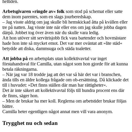
heltiden.
Arbetsgivaren »ringde av« folk
som stod på schemat eller satte
dem inom parentes, som en slags jourberedskap.
– Jag visste aldrig om jag skulle bli hemskickad åtta på kvällen eller
tre på natten. Jag visste inte när eller ens om jag skulle jobba dagen
därpå. Jobbet tog över även när du skulle vara ledig.
Att hon utöver sitt servitrisjobb fick vara bartender och hovmästare
hade hon inte så mycket emot. Det var mer oväntat att »lite städ«
betydde att diska, dammsuga och städa toaletter.
Att jobba på
en arbetsplats utan kollektivavtal var inget
förstahandsval för Camilla, utan något som hon gjorde för att kunna
betala räkningarna.
– När jag var 18 trodde jag att det var så här det var i branschen,
ända tills en äldre kollega frågade om ob-ersättning. Då klickade det
till i huvudet: »Det finns ställen där man har rättigheter«.
Det är inte säkert att kollektivavtal följs till hundra procent ens där
de finns, säger hon.
– Men de brukar ha mer koll. Reglerna om arbetstider brukar följas
bättre.
Camilla heter egentligen något annat men vill vara anonym.
Trygghet nu och sedan