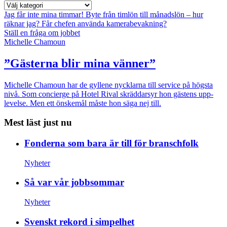
Jag får inte mina timmar!
Byte från timlön till månadslön – hur
räknar jag?
Får chefen använda kamerabevakning?
Ställ en fråga om jobbet
Michelle Chamoun
”Gästerna blir mina vänner”
Michelle Chamoun har de gyllene nycklarna till service på högsta
nivå. Som concierge på Hotel Rival skräddarsyr hon gästens upp­
levelse. Men ett önskemål måste hon säga nej till.
Mest läst just nu
Fonderna som bara är till för branschfolk
Nyheter
Så var vår jobbsommar
Nyheter
Svenskt rekord i simpelhet