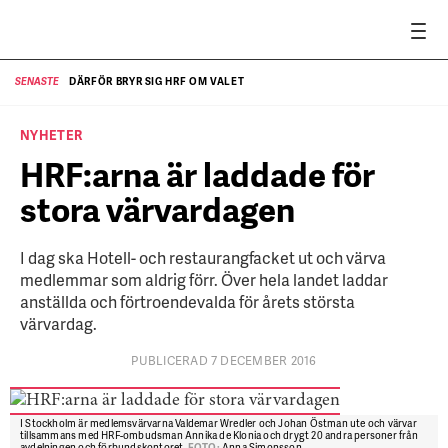
DÄRFÖR BRYR SIG HRF OM VALET
SENASTE
SE
NYHETER
HRF:arna är laddade för
stora värvardagen
I dag ska Hotell- och restaurangfacket ut och värva
medlemmar som aldrig förr. Över hela landet laddar
anställda och förtroendevalda för årets största
värvardag.
PUBLICERAD 7 DECEMBER 2016
I Stockholm är medlemsvärvarna Valdemar Wredler och Johan Östman ute och värvar
tillsammans med HRF-ombudsman Annika de Klonia och drygt 20 andra personer från
avdelningen och förbundskontoret.
FOTO:
Anna Simonsson