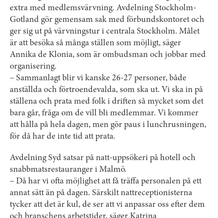
extra med medlemsvärvning. Avdelning Stockholm-
Gotland gör gemensam sak med förbundskontoret och
ger sig ut på värvningstur i centrala Stockholm. Målet
är att besöka så många ställen som möjligt, säger
Annika de Klonia, som är ombudsman och jobbar med
organisering.
– Sammanlagt blir vi kanske 26-27 personer, både
anställda och förtroendevalda, som ska ut. Vi ska in på
ställena och prata med folk i driften så mycket som det
bara går, fråga om de vill bli medlemmar. Vi kommer
att hålla på hela dagen, men gör paus i lunchrusningen,
för då har de inte tid att prata.
Avdelning Syd satsar på natt-uppsökeri på hotell och
snabbmatsrestauranger i Malmö.
– Då har vi ofta möjlighet att få träffa personalen på ett
annat sätt än på dagen. Särskilt nattreceptionisterna
tycker att det är kul, de ser att vi anpassar oss efter dem
och branschens arbetstider, säger Katrina