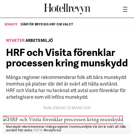
DÄRFÖR BRYR SIG HRF OM VALET
SENASTE
SE
NYHETER
ARBETSMILJÖ
HRF och Visita förenklar
processen kring munskydd
Många regioner rekommenderar folk att bära munskydd
inomhus på platser där det är svårt att hålla avstånd.
HRF och Visita har nu tecknat ett avtal som förenklar för
arbetsgivare som vill införa munskydd.
PUBLICERAD 25 MARS 2021
Munskydd rekommenderas i många regioner i inomhusmiljöer där det är svårt att hålla
avstånd från andra.
FOTO:
Mostphotos