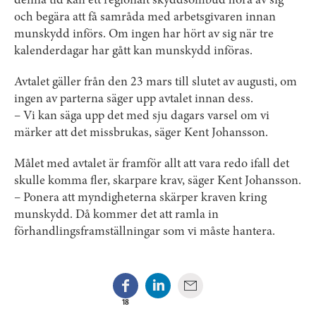
denna tid kan ett regionalt skyddsombud höra av sig
och begära att få samråda med arbetsgivaren innan
munskydd införs. Om ingen har hört av sig när tre
kalenderdagar har gått kan munskydd införas.
Avtalet gäller från den 23 mars till slutet av augusti, om
ingen av parterna säger upp avtalet innan dess.
– Vi kan säga upp det med sju dagars varsel om vi
märker att det missbrukas, säger Kent Johansson.
Målet med avtalet är framför allt att vara redo ifall det
skulle komma fler, skarpare krav, säger Kent Johansson.
– Ponera att myndigheterna skärper kraven kring
munskydd. Då kommer det att ramla in
förhandlingsframställningar som vi måste hantera.
18