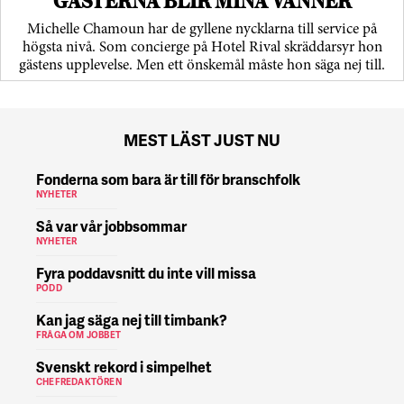
”GÄSTERNA BLIR MINA VÄNNER”
Michelle Chamoun har de gyllene nycklarna till service på
högsta nivå. Som concierge på Hotel Rival skräddarsyr hon
gästens upp­levelse. Men ett önskemål måste hon säga nej till.
MEST LÄST JUST NU
Fonderna som bara är till för branschfolk
NYHETER
Så var vår jobbsommar
NYHETER
Fyra poddavsnitt du inte vill missa
PODD
Kan jag säga nej till timbank?
FRÅGA OM JOBBET
Svenskt rekord i simpelhet
CHEFREDAKTÖREN