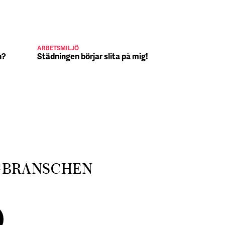
ARBETSMILJÖ
JULJOBB
n?
Städningen börjar slita på mig!
Suck, Nina 
julafton
GBRANSCHEN