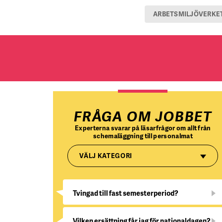
ARBETSMILJÖVERKE
FRÅGA OM JOBBET
Experterna svarar på läsarfrågor om allt från
schemaläggning till personalmat
VÄLJ KATEGORI
Tvingad till fast semesterperiod?
Vilken ersättning får jag för nationaldagen?