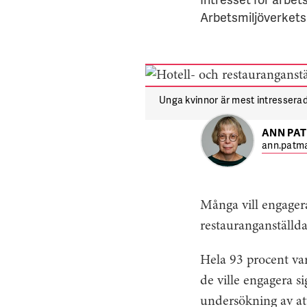
Arbetsmiljöverkets
Unga kvinnor är mest intressera
ANN PA
ann.patma
Många vill engagera
restauranganställda
Hela 93 procent var
de ville engagera s
undersökning av att