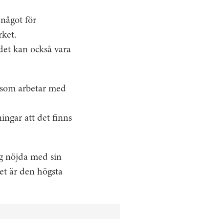
 något för
rket.
det kan också vara
 som arbetar med
ngar att det finns
ng nöjda med sin
Det är den högsta