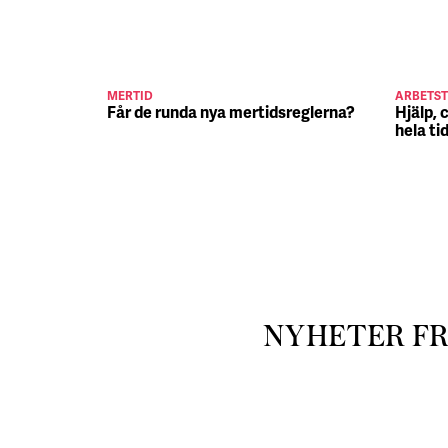
MERTID
ARBETST
Får de runda nya mertidsreglerna?
Hjälp, 
hela ti
NYHETER F