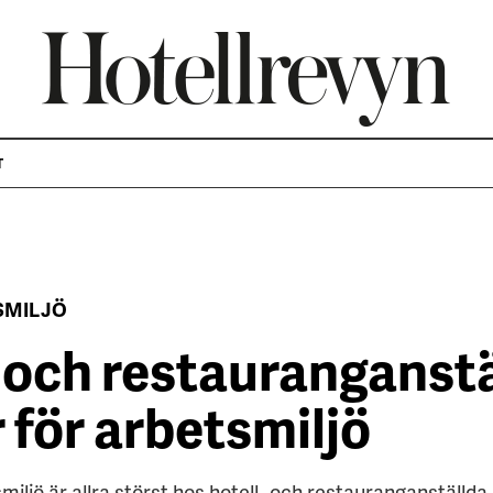
T
SMILJÖ
- och restauranganst
 för arbetsmiljö
miljö är allra störst hos hotell- och restauranganställda.