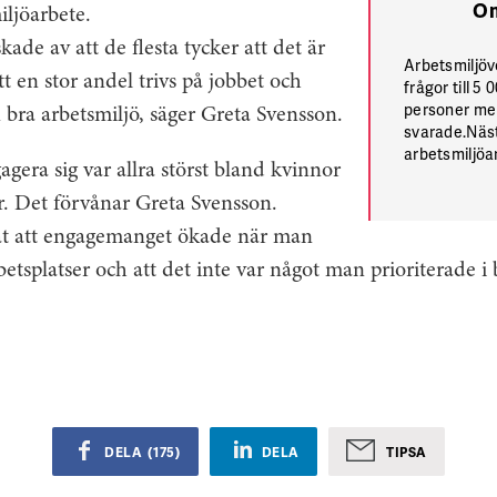
Om
iljöarbete.
skade av att de flesta tycker att det är
Arbetsmiljöv
tt en stor andel trivs på jobbet och
frågor till 
personer mel
n bra arbetsmiljö, säger Greta Svensson.
svarade.Näst
arbetsmiljöar
gagera sig var allra störst bland kvinnor
fyra är engag
allmänt. Var 
r. Det förvånar Greta Svensson.
engagera sig
ssat att engagemanget ökade när man
kände till at
i arbetsplats
rbetsplatser och att det inte var något man prioriterade i 
trodde att de
Arbetsmiljöv
DELA
(
175
)
DELA
TIPSA