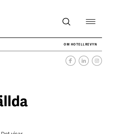
OM HOTELLREVYN
NÄR HOTELLREVYN SLOG SVENSKT REKORD I SIMPELHET
SENASTE
ällda
 Det visar