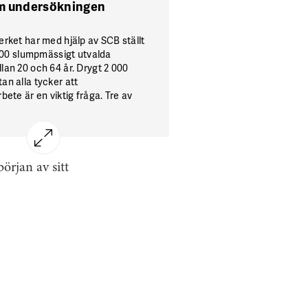
 undersökningen
erket har med hjälp av SCB ställt
5 000 slumpmässigt utvalda
lan 20 och 64 år. Drygt 2 000
an alla tycker att
bete är en viktig fråga. Tre av
erade, antingen formellt eller
fjärde sade att de skulle vilja
 mer i arbetsmiljöarbetet.Få
t det i snitt dör en person i veckan
olyckor i Sverige. Tre av fyra
början av sitt
t var färre.
Läs mer på
erkets hemsida.