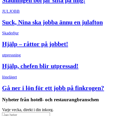
Städningen börjar slita på mig!
JULJOBB
Suck, Nina ska jobba ännu en julafton
Skadedjur
Hjälp – råttor på jobbet!
utpressning
Hjälp, chefen blir utpressad!
löneläget
Gå ner i lön för ett jobb på finkrogen?
Nyheter från hotell- och restaurangbranschen
Varje vecka, direkt i din inkorg.