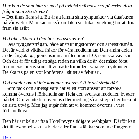
Hur kan de som inte är med på avtalskonferenserna påverka vilka
frågor som ska drivas?
– Det finns flera sätt. Ett är att lämna sina synpunkter via databasen
på vår webb. Man kan också kontakta sin lokalavdelning för att föra
fram sin åsikt.
Vad blir viktigast i den här avtalsrörelsen?
– Dels trygghetsfrågan, både anställningsformer och arbetstidsmått.
Det är väldigt viktiga frågor för våra medlemmar. Den andra delen
är de långsiktiga, gemensamma målen inom LO, som ska vävas in.
Och det är för tidigt att säga redan nu vilka de är, det måste först
formuleras precis som att vi måste formulera våra egna yrkanden.
De ska tas på en stor konferens i slutet av februari.
Vad händer om ni inte kommer överens? Blir det strejk då?
– Som fack och arbetsgivare har vi ett stort ansvar att försöka
komma överens i förhandlingar. Hela den svenska modellen bygger
på det. Om vi inte blir överens efter medling så är strejk eller lockout
en sista utväg. Men jag utgår från att vi kommer överens i våra
förhandlingar.
Den här artikeln är från Hotellrevyns tidigare webbplats. Därför kan
det till exempel saknas bilder eller finnas länkar som inte fungerar.
Dela