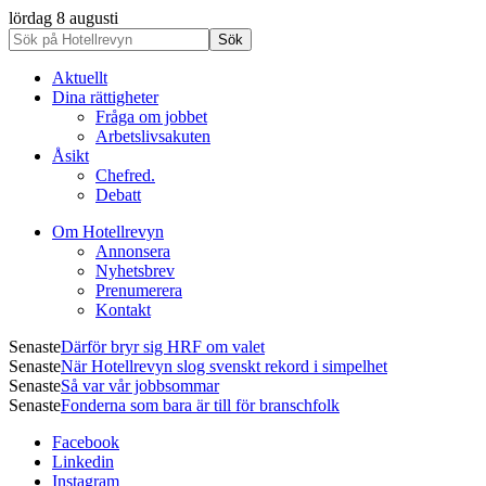
lördag 8 augusti
Aktuellt
Dina rättigheter
Fråga om jobbet
Arbetslivsakuten
Åsikt
Chefred.
Debatt
Om Hotellrevyn
Annonsera
Nyhetsbrev
Prenumerera
Kontakt
Senaste
Därför bryr sig HRF om valet
Senaste
När Hotellrevyn slog svenskt rekord i simpelhet
Senaste
Så var vår jobbsommar
Senaste
Fonderna som bara är till för branschfolk
Facebook
Linkedin
Instagram