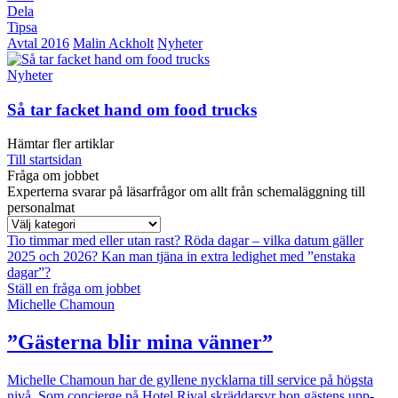
Dela
Tipsa
Avtal 2016
Malin Ackholt
Nyheter
Nyheter
Så tar facket hand om food trucks
Hämtar fler artiklar
Till startsidan
Fråga om jobbet
Experterna svarar på läsarfrågor om allt från schemaläggning till
personalmat
Tio timmar med eller utan rast?
Röda dagar – vilka datum gäller
2025 och 2026?
Kan man tjäna in extra ledighet med ”enstaka
dagar”?
Ställ en fråga om jobbet
Michelle Chamoun
”Gästerna blir mina vänner”
Michelle Chamoun har de gyllene nycklarna till service på högsta
nivå. Som concierge på Hotel Rival skräddarsyr hon gästens upp­