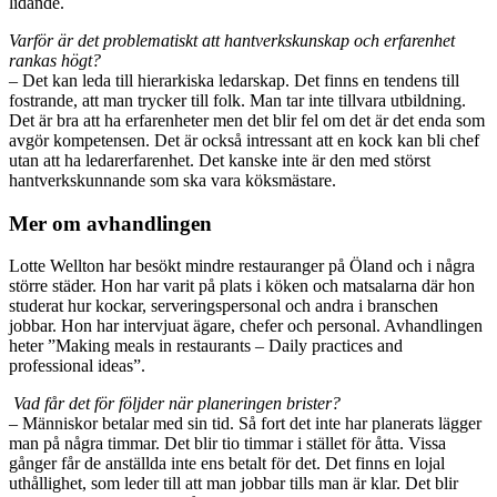
lidande.
Varför är det problematiskt att hantverkskunskap och erfarenhet
rankas högt?
– Det kan leda till hierarkiska ledarskap. Det finns en tendens till
fostrande, att man trycker till folk. Man tar inte tillvara utbildning.
Det är bra att ha erfarenheter men det blir fel om det är det enda som
avgör kompetensen. Det är också intressant att en kock kan bli chef
utan att ha ledarerfarenhet. Det kanske inte är den med störst
hantverkskunnande som ska vara köksmästare.
Mer om avhandlingen
Lotte Wellton har besökt mindre restauranger på Öland och i några
större städer. Hon har varit på plats i köken och matsalarna där hon
studerat hur kockar, serveringspersonal och andra i branschen
jobbar. Hon har intervjuat ägare, chefer och personal. Avhandlingen
heter ”Making meals in restaurants – Daily practices and
professional ideas”.
Vad får det för följder när planeringen brister?
– Människor betalar med sin tid. Så fort det inte har planerats lägger
man på några timmar. Det blir tio timmar i stället för åtta. Vissa
gånger får de anställda inte ens betalt för det. Det finns en lojal
uthållighet, som leder till att man jobbar tills man är klar. Det blir