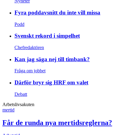
Nyheter
Fyra poddavsnitt du inte vill missa
Podd
Svenskt rekord i simpelhet
Chefredaktören
Kan jag säga nej till timbank?
Fråga om jobbet
Därför bryr sig HRF om valet
Debatt
Arbetslivsakuten
mertid
Får de runda nya mertidsreglerna?