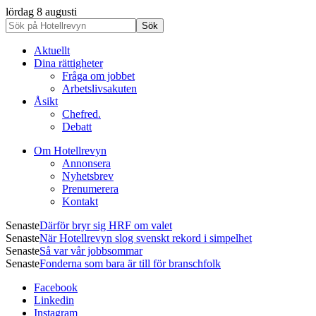
lördag 8 augusti
Aktuellt
Dina rättigheter
Fråga om jobbet
Arbetslivsakuten
Åsikt
Chefred.
Debatt
Om Hotellrevyn
Annonsera
Nyhetsbrev
Prenumerera
Kontakt
Senaste
Därför bryr sig HRF om valet
Senaste
När Hotellrevyn slog svenskt rekord i simpelhet
Senaste
Så var vår jobbsommar
Senaste
Fonderna som bara är till för branschfolk
Facebook
Linkedin
Instagram