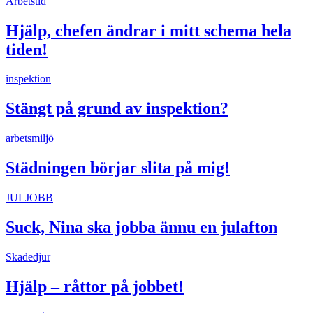
Arbetstid
Hjälp, chefen ändrar i mitt schema hela
tiden!
inspektion
Stängt på grund av inspektion?
arbetsmiljö
Städningen börjar slita på mig!
JULJOBB
Suck, Nina ska jobba ännu en julafton
Skadedjur
Hjälp – råttor på jobbet!