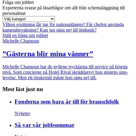
Fråga om jobbet
Experterna svarar på läsarfrågor om allt från schemaläggning till
personalmat
Vilken ersättning får jag för nationaldagen?
Får chefen använda
kamerabevakning?
Kan jag säga nej till timbank?
Ställ en fråga om jobbet
Michelle Chamoun
”Gästerna blir mina vänner”
Michelle Chamoun har de gyllene nycklarna till service på högsta
nivå. Som concierge på Hotel Rival skräddarsyr hon gästens upp­
levelse. Men ett önskemål måste hon säga nej till.
Mest läst just nu
Fonderna som bara är till för branschfolk
Nyheter
Så var vår jobbsommar