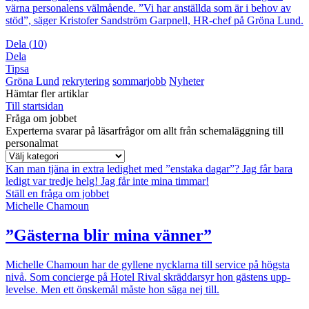
värna personalens välmående. ”Vi har anställda som är i behov av
stöd”, säger Kristofer Sandström Garpnell, HR-chef på Gröna Lund.
Dela
(
10
)
Dela
Tipsa
Gröna Lund
rekrytering
sommarjobb
Nyheter
Hämtar fler artiklar
Till startsidan
Fråga om jobbet
Experterna svarar på läsarfrågor om allt från schemaläggning till
personalmat
Kan man tjäna in extra ledighet med ”enstaka dagar”?
Jag får bara
ledigt var tredje helg!
Jag får inte mina timmar!
Ställ en fråga om jobbet
Michelle Chamoun
”Gästerna blir mina vänner”
Michelle Chamoun har de gyllene nycklarna till service på högsta
nivå. Som concierge på Hotel Rival skräddarsyr hon gästens upp­
levelse. Men ett önskemål måste hon säga nej till.