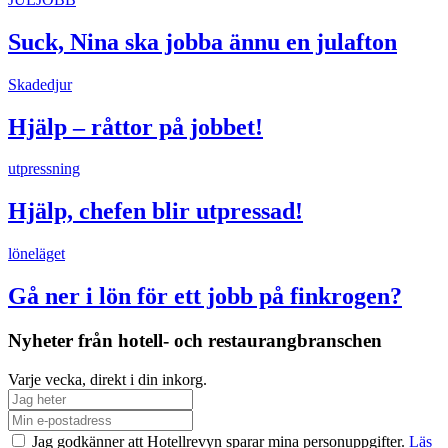
Suck, Nina ska jobba ännu en julafton
Skadedjur
Hjälp – råttor på jobbet!
utpressning
Hjälp, chefen blir utpressad!
löneläget
Gå ner i lön för ett jobb på finkrogen?
Nyheter från hotell- och restaurangbranschen
Varje vecka, direkt i din inkorg.
Jag godkänner att Hotellrevyn sparar mina personuppgifter.
Läs