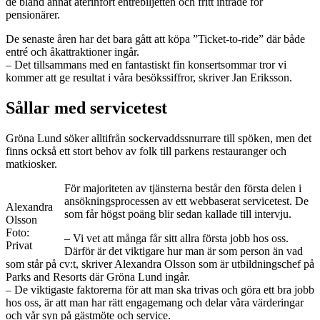
de bland annat återinfört entrébiljetten och fritt inträde för
pensionärer.
De senaste åren har det bara gått att köpa ”Ticket-to-ride” där både
entré och åkattraktioner ingår.
– Det tillsammans med en fantastiskt fin konsertsommar tror vi
kommer att ge resultat i våra besökssiffror, skriver Jan Eriksson.
Sållar med servicetest
Gröna Lund söker alltifrån sockervaddssnurrare till spöken, men det
finns också ett stort behov av folk till parkens restauranger och
matkiosker.
För majoriteten av tjänsterna består den första delen i
ansökningsprocessen av ett webbaserat servicetest. De
Alexandra
som får högst poäng blir sedan kallade till intervju.
Olsson
Foto:
– Vi vet att många får sitt allra första jobb hos oss.
Privat
Därför är det viktigare hur man är som person än vad
som står på cv:t, skriver Alexandra Olsson som är utbildningschef på
Parks and Resorts där Gröna Lund ingår.
– De viktigaste faktorerna för att man ska trivas och göra ett bra jobb
hos oss, är att man har rätt engagemang och delar våra värderingar
och vår syn på gästmöte och service.