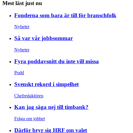
Mest läst just nu
Fonderna som bara är till för branschfolk
Nyheter
Så var vår jobbsommar
Nyheter
Fyra poddavsnitt du inte vill missa
Podd
Svenskt rekord i simpelhet
Chefredaktören
Kan jag säga nej till timbank?
Fråga om jobbet
Därför bryr sig HRF om valet