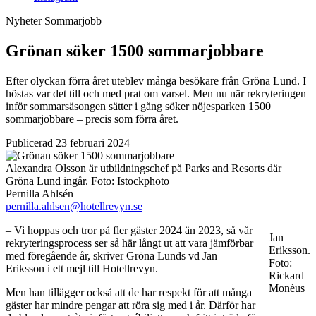
Nyheter
Sommarjobb
Grönan söker 1500 sommarjobbare
Efter olyckan förra året uteblev många besökare från Gröna Lund. I
höstas var det till och med prat om varsel. Men nu när rekryteringen
inför sommarsäsongen sätter i gång söker nöjesparken 1500
sommarjobbare – precis som förra året.
Publicerad 23 februari 2024
Alexandra Olsson är utbildningschef på Parks and Resorts där
Gröna Lund ingår.
Foto:
Istockphoto
Pernilla Ahlsén
pernilla.ahlsen@hotellrevyn.se
– Vi hoppas och tror på fler gäster 2024 än 2023, så vår
Jan
rekryteringsprocess ser så här långt ut att vara jämförbar
Eriksson.
med föregående år, skriver Gröna Lunds vd Jan
Foto:
Eriksson i ett mejl till Hotellrevyn.
Rickard
Monèus
Men han tillägger också att de har respekt för att många
gäster har mindre pengar att röra sig med i år. Därför har