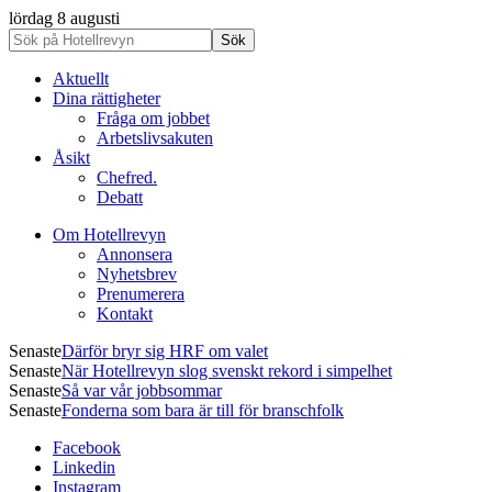
lördag 8 augusti
Aktuellt
Dina rättigheter
Fråga om jobbet
Arbetslivsakuten
Åsikt
Chefred.
Debatt
Om Hotellrevyn
Annonsera
Nyhetsbrev
Prenumerera
Kontakt
Senaste
Därför bryr sig HRF om valet
Senaste
När Hotellrevyn slog svenskt rekord i simpelhet
Senaste
Så var vår jobbsommar
Senaste
Fonderna som bara är till för branschfolk
Facebook
Linkedin
Instagram