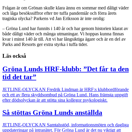
Frågan är om Grönan skulle klara ännu en sommar med dåligt väder
och låga besökssiffror efter tre tuffa pandemiår och förra årets
tragiska olycka? Parkens vd Jan Eriksson är inte orolig:
– Gröna Lund har funnits i 140 år och har genom historien klarat av
både dåligt väder och många utmaningar. Vi hoppas kunna finnas
kvar i minst 140 år till. Att vi har långsiktiga ägare och är en del av
Parks and Resorts ger extra styrka i tuffa tider.
Läs också
Gröna Lunds HRF-klubb: ”Det får ta den
tid det tar”
JETLINE-OLYCKAN
Fredrik Lindman är HRF:s klubbordförande
och ett av flera skyddsombud på Gröna Lund. Hans främsta uppgift
efter dödsolyckan är att stötta sina kollegor psykologiskt.
Så stöttas Gröna Lunds anställda
JETLINE-OLYCKAN
Samtalsstöd, informationsmöten och dagliga
uppdateringar på intranätet. För Gröna Lund är det nu viktigt att