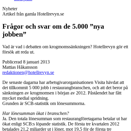
Nyheter
Artikel från gamla Hotellrevyn.se
Frågor och svar om de 5.000 ”nya
jobben”
Vad är vad i debatten om krogmomssänkningen? Hotellrevyn gör ett
försök att reda ut.
Publicerad 8 januari 2013
Mattias Håkansson
redaktionen@hotellrevyn.se
De senaste dagarna har arbetsgivarorganisationen Visita hävdat att
det tillkommit 5 000 jobb i restaurangbranschen, och att det beror på
sänkningen av krogmomsen i början av 2012. Påståendet har fått
mycket medial spridning.
Grunden är SCB-statistik om lönesummorna.
Har lönesumman ökat i branschen?
Ja. Den totala lönesumman som restaurangföretagarna betalar ut har
ökat enligt SCB:s löpande statistik. De första tre kvartalen 2012
betalades 21,2 miljarder ut i löner, mot 19,5 för de första tre