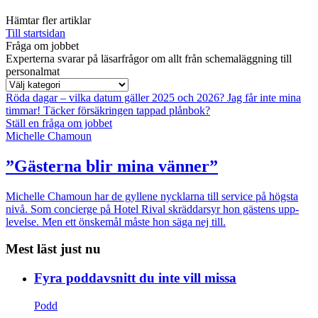
Hämtar fler artiklar
Till startsidan
Fråga om jobbet
Experterna svarar på läsarfrågor om allt från schemaläggning till
personalmat
Röda dagar – vilka datum gäller 2025 och 2026?
Jag får inte mina
timmar!
Täcker försäkringen tappad plånbok?
Ställ en fråga om jobbet
Michelle Chamoun
”Gästerna blir mina vänner”
Michelle Chamoun har de gyllene nycklarna till service på högsta
nivå. Som concierge på Hotel Rival skräddarsyr hon gästens upp­
levelse. Men ett önskemål måste hon säga nej till.
Mest läst just nu
Fyra poddavsnitt du inte vill missa
Podd