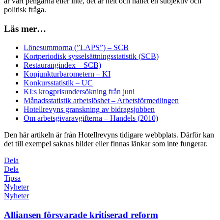
är värt pengarna eller inte, det är helt och hållet en subjektiv och
politisk fråga.
Läs mer…
Lönesummorna (”LAPS”) – SCB
Kortperiodisk sysselsättningsstatistik (SCB)
Restaurangindex – SCB)
Konjunkturbarometern – KI
Konkursstatistik – UC
KI:s krogprisundersökning från juni
Månadsstatistik arbetslöshet – Arbetsförmedlingen
Hotellrevyns granskning av bidragsjobben
Om arbetsgivaravgifterna – Handels (2010)
Den här artikeln är från Hotellrevyns tidigare webbplats. Därför kan
det till exempel saknas bilder eller finnas länkar som inte fungerar.
Dela
Dela
Tipsa
Nyheter
Nyheter
Alliansen försvarade kritiserad reform