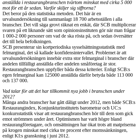
anställda i restaurangbranschen tvärtom minskat med cirka 5 000
mot för ett år sedan. Varför skiljer sig siffrorna?
Det beror på den statistiska metoden. Det här är en
urvalsundersökning till sammanlagt 18 700 arbetsställen i alla
branscher. Det vill säga grovt räknat en enkät, där SCB multiplicerar
svaren på ett liknande sätt som opinionsinstituten gör när man frågar
1 000-2 000 personer om vad de ska rösta på, och sedan översätter
det till hela befolkningen.
SCB presenterar sin kortperiodiska sysselsättningsstatistik med
felmarginal, det så kallade konfidensintervallet. Problemet är att
urvalsundersökningen innebär extra stor felmarginal i branscher där
andelen tillfälligt anställda eller andelen småföretag är stor.
Restaurangbranschen uppfyller båda dessa kriterier. Enligt SCB:s
egen felmarginal kan 125000 anställda därför betyda både 113 000
och 137 000.
Vad talar för att det har tillkommit nya jobb i branschen under
2012?
Många andra branscher har gått dåligt under 2012, men både SCB:s
Restaurangindex, Konjunkturinstitutets barometrar och UC:s
konkursstatistik visar att restaurangbranschen hör till dem som gick
emot strömmen under året. Optimismen har varit högre bland
restaurangföretagare, och omsättningen har ökat trots att matpriserna
på krogen minskat med cirka tre procent efter momssänkningen,
enligt KI:s granskning i juni 2012.