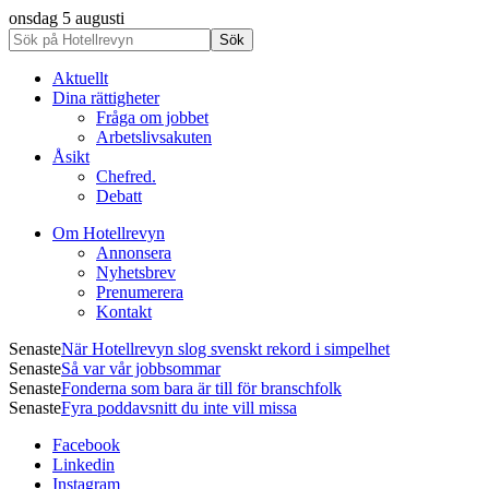
onsdag 5 augusti
Aktuellt
Dina rättigheter
Fråga om jobbet
Arbetslivsakuten
Åsikt
Chefred.
Debatt
Om Hotellrevyn
Annonsera
Nyhetsbrev
Prenumerera
Kontakt
Senaste
När Hotellrevyn slog svenskt rekord i simpelhet
Senaste
Så var vår jobbsommar
Senaste
Fonderna som bara är till för branschfolk
Senaste
Fyra poddavsnitt du inte vill missa
Facebook
Linkedin
Instagram