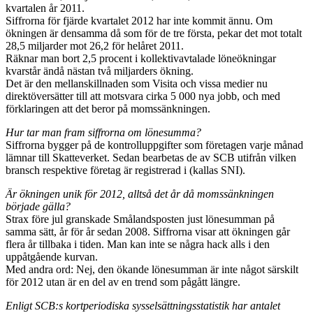
kvartalen år 2011.
Siffrorna för fjärde kvartalet 2012 har inte kommit ännu. Om
ökningen är densamma då som för de tre första, pekar det mot totalt
28,5 miljarder mot 26,2 för helåret 2011.
Räknar man bort 2,5 procent i kollektivavtalade löneökningar
kvarstår ändå nästan två miljarders ökning.
Det är den mellanskillnaden som Visita och vissa medier nu
direktöversätter till att motsvara cirka 5 000 nya jobb, och med
förklaringen att det beror på momssänkningen.
Hur tar man fram siffrorna om lönesumma?
Siffrorna bygger på de kontrolluppgifter som företagen varje månad
lämnar till Skatteverket. Sedan bearbetas de av SCB utifrån vilken
bransch respektive företag är registrerad i (kallas SNI).
Är ökningen unik för 2012, alltså det år då momssänkningen
började gälla?
Strax före jul granskade Smålandsposten just lönesumman på
samma sätt, år för år sedan 2008. Siffrorna visar att ökningen går
flera år tillbaka i tiden. Man kan inte se några hack alls i den
uppåtgående kurvan.
Med andra ord: Nej, den ökande lönesumman är inte något särskilt
för 2012 utan är en del av en trend som pågått längre.
Enligt SCB:s kortperiodiska sysselsättningsstatistik har antalet