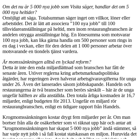
Om det nu är 5 000 nya jobb som Visita säger, handlar det om 5
000 nya heltider?
Omöjligt att säga. Totalsumman säger inget om villkor, löner eller
arbetstider. Det är lätt att associera ”100 nya jobb” till 100
tillsvidareanställningar på heltid, men inom restaurangbranschen är
andelen otrygga anställningar hög. En lönesumma som motsvarar
100 nya jobb, kan lika gärna handla om 500 personer som rings in
en dag i veckan, eller för den delen att 1 000 personer arbetar över
motsvarande en tiondels tjänst vardera.
Är momssänkningen alltså en lyckad reform?
Detta är inte den enda miljardlättnad som branschen har fått de
senaste åren. Utöver reglerna kring arbetsmarknadspolitiska
åtgärder, har regeringen även halverat arbetsgivaravgifterna för unga
under 26. Även det lanserades såsom jobbskapande. Handeln och
restaurangerna är två branscher som berörs särskilt – här är de unga
ungefär hälften av alla anställda. Den totala årliga kostnaden är 16,7
miljarder, enligt budgeten för 2013. Ungefär en miljard rör
restaurangbranschen, enligt en tidigare rapport från Handels.
Krogmomssänkningen kostar drygt fem miljarder per år. Om man
bortser från alla de osäkerheter som vi räknat upp här och antar att
”krogmomssänkningen har skapat 5 000 nya jobb” ändå stämmer, så
har varje nytt jobb i så fall kostat statskassan en miljon. Huruvida det