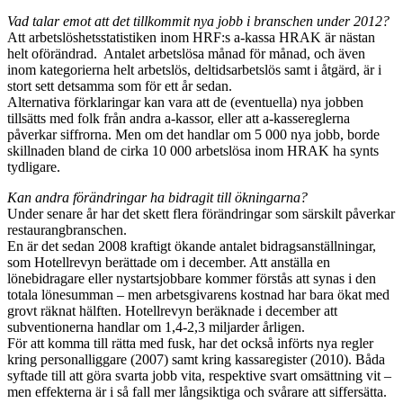
Vad talar emot att det tillkommit nya jobb i branschen under 2012?
Att arbetslöshetsstatistiken inom HRF:s a-kassa HRAK är nästan
helt oförändrad. Antalet arbetslösa månad för månad, och även
inom kategorierna helt arbetslös, deltidsarbetslös samt i åtgärd, är i
stort sett detsamma som för ett år sedan.
Alternativa förklaringar kan vara att de (eventuella) nya jobben
tillsätts med folk från andra a-kassor, eller att a-kassereglerna
påverkar siffrorna. Men om det handlar om 5 000 nya jobb, borde
skillnaden bland de cirka 10 000 arbetslösa inom HRAK ha synts
tydligare.
Kan andra förändringar ha bidragit till ökningarna?
Under senare år har det skett flera förändringar som särskilt påverkar
restaurangbranschen.
En är det sedan 2008 kraftigt ökande antalet bidragsanställningar,
som Hotellrevyn berättade om i december. Att anställa en
lönebidragare eller nystartsjobbare kommer förstås att synas i den
totala lönesumman – men arbetsgivarens kostnad har bara ökat med
grovt räknat hälften. Hotellrevyn beräknade i december att
subventionerna handlar om 1,4-2,3 miljarder årligen.
För att komma till rätta med fusk, har det också införts nya regler
kring personalliggare (2007) samt kring kassaregister (2010). Båda
syftade till att göra svarta jobb vita, respektive svart omsättning vit –
men effekterna är i så fall mer långsiktiga och svårare att siffersätta.