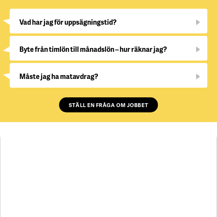
Vad har jag för uppsägningstid?
Byte från timlön till månadslön – hur räknar jag?
Måste jag ha matavdrag?
STÄLL EN FRÅGA OM JOBBET