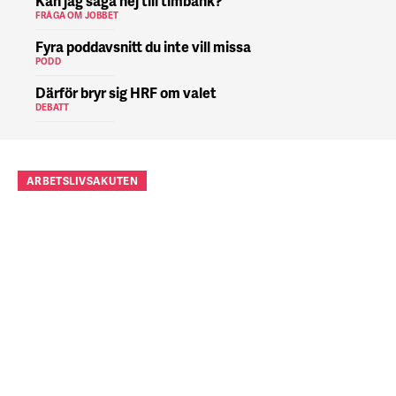
Kan jag säga nej till timbank?
FRÅGA OM JOBBET
Fyra poddavsnitt du inte vill missa
PODD
Därför bryr sig HRF om valet
DEBATT
ARBETSLIVSAKUTEN