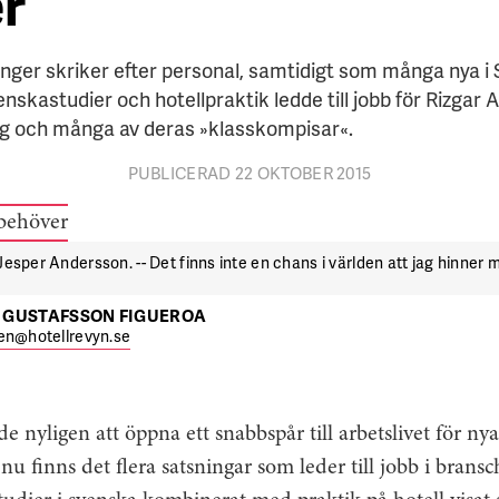
r
nger skriker efter personal, samtidigt som många nya i
skastudier och hotellpraktik ledde till jobb för Rizgar
g och många av deras »klasskompisar«.
PUBLICERAD 22 OKTOBER 2015
esper Andersson. -- Det finns inte en chans i världen att jag hinner me
 GUSTAFSSON FIGUEROA
en@hotellrevyn.se
e nyligen att öppna ett snabbspår till arbetslivet för n
u finns det flera satsningar som ­leder till jobb i bransc