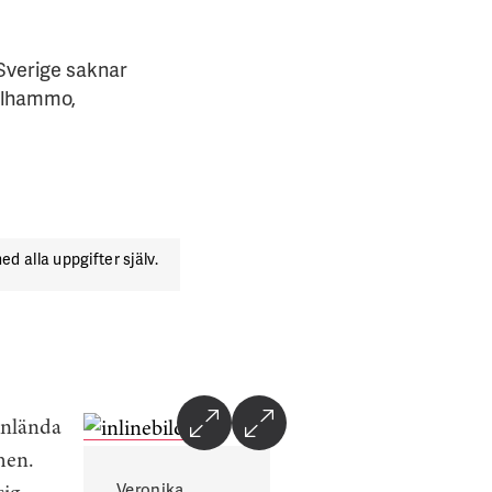
 Sverige saknar
 Alhammo,
d alla uppgifter själv.
yanlända
hen.
Veronika