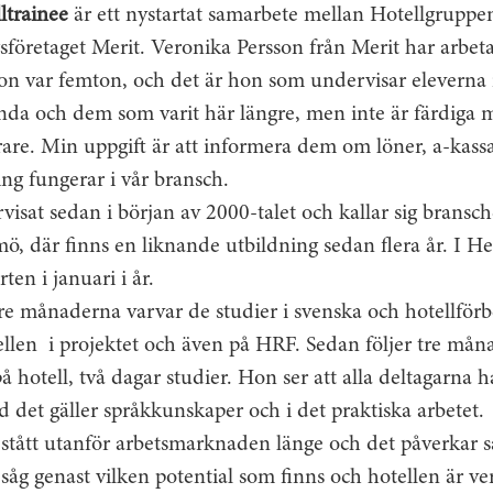
ltrainee
är ett nystartat samarbete mellan Hotellgruppe
sföretaget Merit. Veronika Persson från Merit har arbet
on var femton, och det är hon som undervisar eleverna
ända och dem som varit här längre, men inte är färdiga 
are. Min uppgift är att informera dem om löner, a-kassa
ng fungerar i vår bransch.
isat sedan i början av 2000-talet och kallar sig bransc
, där finns en liknande utbildning sedan flera år. I H
ten i januari i år.
re månaderna varvar de studier i svenska och hotellförb
ellen i projektet och även på HRF. Sedan följer tre mån
å hotell, två dagar studier. Hon ser att alla deltagarna h
ad det gäller språkkunskaper och i det praktiska arbetet.
stått utanför arbetsmarknaden länge och det påverkar s
 såg genast vilken potential som finns och hotellen är ve