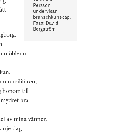
sig
Persson
ått
undervisar i
branschkunskap.
Foto: David
Bergström
ngborg.
n
ch möblerar
skan.
inom militären,
g honom till
n mycket bra
del av mina vänner,
varje dag.