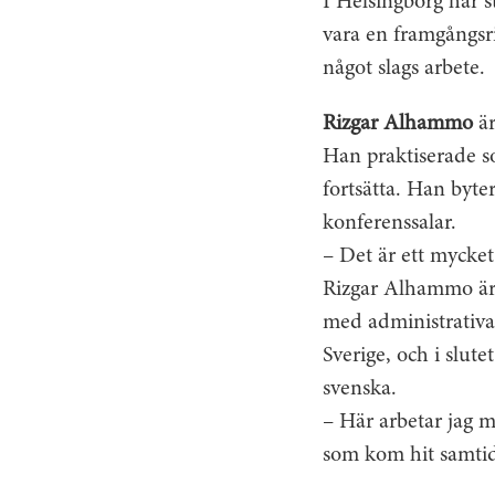
I Helsingborg har s
vara en framgångsri
något slags arbete.
Rizgar Alhammo
är
Han praktiserade s
fortsätta. Han byte
konferenssalar.
– Det är ett mycket 
Rizgar Alhammo är 
med administrativa 
Sverige, och i slut
svenska.
– Här arbetar jag m
som kom hit samtidig