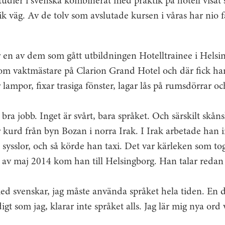
tudier i svenska kombinerat med praktik på hotell visat 
k väg. Av de tolv som avslutade kursen i våras har nio f
 en av dem som gått utbildningen Hotelltrainee i Helsi
om vaktmästare på Clarion Grand Hotel och där fick ha
r lampor, fixar trasiga fönster, lagar lås på rumsdörrar o
bra jobb. Inget är svårt, bara språket. Och särskilt skån
kurd från byn Bozan i norra Irak. I Irak arbetade han 
sysslor, och så körde han taxi. Det var kärleken som to
et av maj 2014 kom han till Helsingborg. Han talar reda
ed svenskar, jag måste använda språket hela tiden. En 
t som jag, klarar inte språket alls. Jag lär mig nya ord 