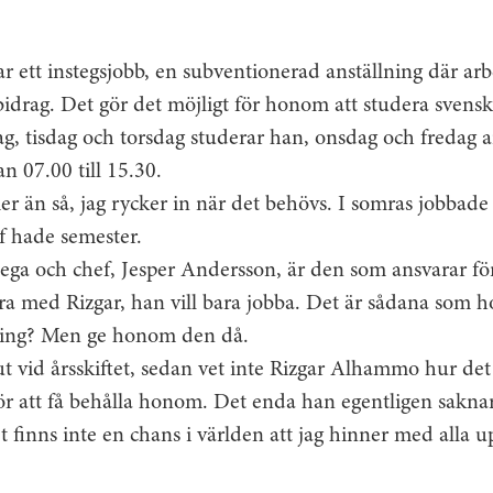
r ett instegsjobb, en subventionerad anställning där arb
bidrag. Det gör det möjligt för honom att studera svens
g, tisdag och torsdag studerar han, onsdag och fredag a
an 07.00 till 15.30.
r än så, jag rycker in när det behövs. I somras jobbade j
f hade semester.
ega och chef, Jesper Andersson, är den som ansvarar för
bra med Rizgar, han vill bara jobba. Det är sådana som 
ning? Men ge honom den då.
ut vid årsskiftet, sedan vet inte Rizgar Alhammo hur det 
 för att få behålla honom. Det enda han egentligen saknar
 finns inte en chans i världen att jag hinner med alla upp