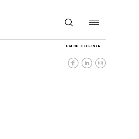
OM HOTELLREVYN
NÄR HOTELLREVYN SLOG SVENSKT REKORD I SIMPELHET
SENASTE