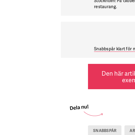
Stockholm: På Globen
restaurang.
Snabbspår klart för
Den här arti
exem
SNABBSPÅR
AR