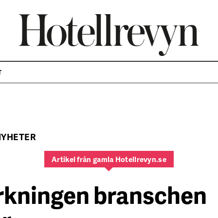
T
NYHETER
Artikel från gamla Hotellrevyn.se
rkningen branschen