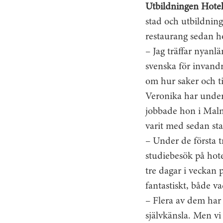
Utbildningen Hotel
stad och utbildning
restaurang sedan h
– Jag träffar nyanl
svenska för invandr
om hur saker och ti
Veronika har underv
jobbade hon i Malmö
varit med sedan star
– Under de första t
studiebesök på hot
tre dagar i veckan p
fantastiskt, både v
– Flera av dem har 
självkänsla. Men vi