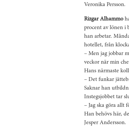
Veronika Persson.
Rizgar Alhammo
ha
procent av lönen i 
han arbetar. Månda
hotellet, från klock
– Men jag jobbar me
veckor när min che
Hans närmaste koll
– Det funkar jätte
Saknar han utbild
Instegsjobbet tar sl
– Jag ska göra allt
Han behövs här, det
Jesper Andersson.