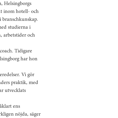
n, Helsingborgs
at inom hotell- och
 i branschkunskap.
med studierna i
, arbetstider och
hcoach. Tidigare
elsingborg har hon
eredelser. Vi gör
aders praktik, med
ar utvecklats
åklart ens
rkligen nöjda, säger