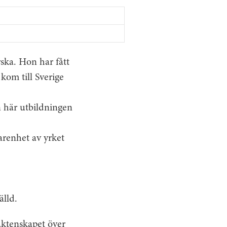
ska. Hon har fått
kom till Sverige
en här utbildningen
renhet av yrket
älld.
äktenskapet över