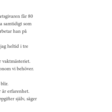
etsgivaren får 80
ka samtidigt som
rbetar han på
ag heltid i tre
 vaktmästeriet.
honom vi behöver.
blir.
 är erfarenhet.
gifter själv, säger