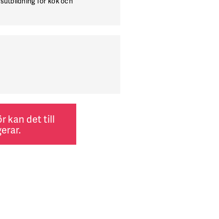
utbildning för kök och
 kan det till
erar.