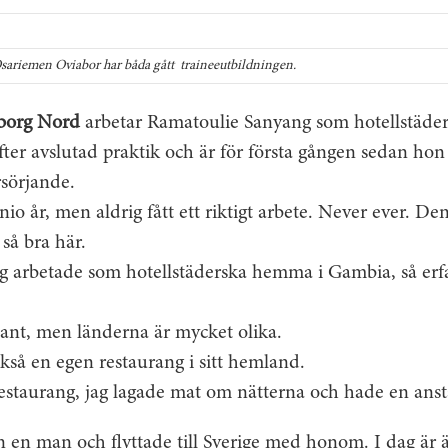
ariemen Oviabor har båda gått traineeutbildningen.
gborg Nord
arbetar Ramatoulie Sanyang som hotellstäder
fter avslutad praktik och är för första gången sedan hon 
rsörjande.
 nio år, men aldrig fått ett riktigt arbete. Never ever. D
s så bra här.
 arbetade som hotellstäderska hemma i Gambia, så erfa
adant, men länderna är mycket olika.
kså en egen restaurang i sitt hemland.
restaurang, jag lagade mat om nätterna och hade en anst
 en man och flyttade till Sverige med honom. I dag är 