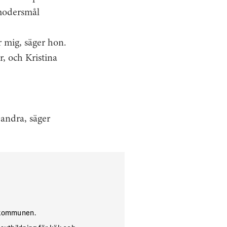
 modersmål
r mig, säger hon.
, och Kristina
 andra, säger
h kommunen.