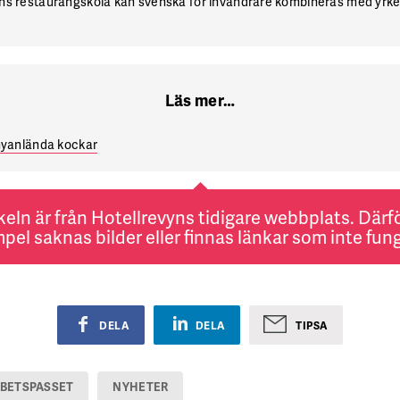
s restaurangskola kan svenska för invandrare kombineras med yrkes­
Läs mer…
 nyanlända kockar
keln är från Hotellrevyns tidigare webbplats. Därför
pel saknas bilder eller finnas länkar som inte fung
DELA
DELA
TIPSA
BETSPASSET
NYHETER