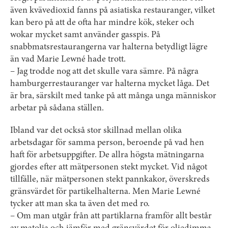
även kvävedioxid fanns på asiatiska restauranger, vilket
kan bero på att de ofta har mindre kök, steker och
wokar mycket samt använder gasspis. På
snabbmatsrestaurangerna var halterna betydligt lägre
än vad Marie Lewné hade trott.
– Jag trodde nog att det skulle vara sämre. På några
hamburgerrestauranger var halterna mycket låga. Det
är bra, särskilt med tanke på att många unga människor
arbetar på sådana ställen.
Ibland var det också stor skillnad mellan olika
arbetsdagar för samma person, beroende på vad hen
haft för arbetsuppgifter. De allra högsta mätningarna
gjordes efter att mätpersonen stekt mycket. Vid något
tillfälle, när mätpersonen stekt pannkakor, överskreds
gränsvärdet för partikelhalterna. Men Marie Lewné
tycker att man ska ta även det med ro.
– Om man utgår från att partiklarna framför allt består