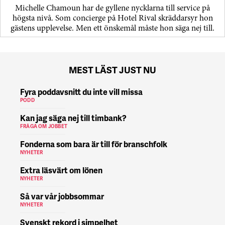
Michelle Chamoun har de gyllene nycklarna till service på
högsta nivå. Som concierge på Hotel Rival skräddarsyr hon
gästens upp­levelse. Men ett önskemål måste hon säga nej till.
MEST LÄST JUST NU
Fyra poddavsnitt du inte vill missa
PODD
Kan jag säga nej till timbank?
FRÅGA OM JOBBET
Fonderna som bara är till för branschfolk
NYHETER
Extra läsvärt om lönen
NYHETER
Så var vår jobbsommar
NYHETER
Svenskt rekord i simpelhet