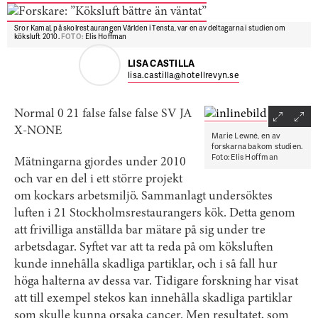
Sror Kamal, på skolrestaurangen Världen i Tensta, var en av deltagarna i studien om
köksluft 2010.
FOTO:
Elis Hoffman
LISA CASTILLA
lisa.castilla@hotellrevyn.se
Normal
0
21
false
false
false
SV
JA
X-NONE
Marie Lewné, en av
forskarna bakom studien.
Foto: Elis Hoffman
Mätningarna gjordes under 2010
och var en del i ett större projekt
om kockars arbetsmiljö. Sammanlagt undersöktes
luften i 21 Stockholmsrestaurangers kök. Detta genom
att frivilliga anställda bar mätare på sig under tre
arbetsdagar. Syftet var att ta reda på om köksluften
kunde innehålla skadliga partiklar, och i så fall hur
höga halterna av dessa var. Tidigare forskning har visat
att till exempel stekos kan innehålla skadliga partiklar
som skulle kunna orsaka cancer. Men resultatet, som