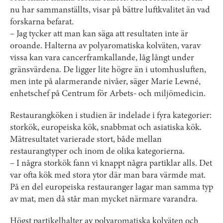
nu har sammanställts, visar på bättre luftkvalitet än vad
forskarna befarat.
– Jag tycker att man kan säga att resultaten inte är
oroande. Halterna av polyaromatiska kolväten, varav
vissa kan vara cancerframkallande, låg långt under
gränsvärdena. De ligger lite högre än i utomhusluften,
men inte på alarmerande nivåer, säger Marie Lewné,
enhetschef på Centrum för Arbets- och miljömedicin.
Restaurangköken i studien är indelade i fyra kategorier:
storkök, europeiska kök, snabbmat och asiatiska kök.
Mätresultatet varierade stort, både mellan
restaurangtyper och inom de olika kategorierna.
– I några storkök fann vi knappt några partiklar alls. Det
var ofta kök med stora ytor där man bara värmde mat.
På en del europeiska restauranger lagar man samma typ
av mat, men då står man mycket närmare varandra.
Högst partikelhalter av polyaromatiska kolväten och