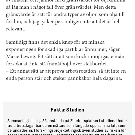
av matolja och jämför med gränsvärdet för oljedimma,
så låg man i något fall över gränsvärdet. Men detta
gränsvärde är satt för andra typer av oljor, som olja till
fordon, och jag tycker personligen inte att det är helt
relevant.
Samtidigt finns det enkla knep för att minska
exponeringen för skadliga partiklar ännu mer, säger
Marie Lewné. Ett sätt är att som kock i möjligaste mån
försöka att inte stå framåtböjd över stekbordet.
– Ett annat sätt är att prova arbetsrotation, så att inte en
enda person står och steker pannkakor hela dagarna.
Fakta: Studien
Sammanlagt deltog 36 anställda på 21 arbetsplatser i studien. Under
tre arbetsdagar bar de en mätare som fångade upp samma luft som
de andades in. I forskningsprojektet ingick även studier av risken för