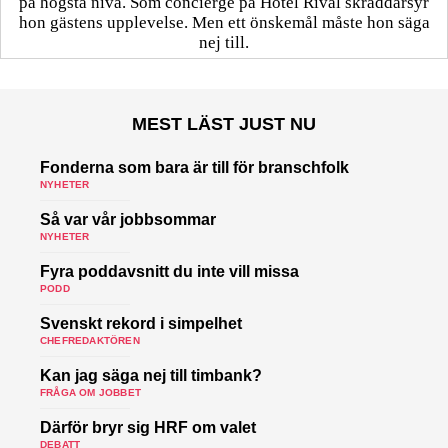
på högsta nivå. Som concierge på Hotel Rival skräddarsyr
hon gästens upp­levelse. Men ett önskemål måste hon säga
nej till.
MEST LÄST JUST NU
Fonderna som bara är till för branschfolk
NYHETER
Så var vår jobbsommar
NYHETER
Fyra poddavsnitt du inte vill missa
PODD
Svenskt rekord i simpelhet
CHEFREDAKTÖREN
Kan jag säga nej till timbank?
FRÅGA OM JOBBET
Därför bryr sig HRF om valet
DEBATT