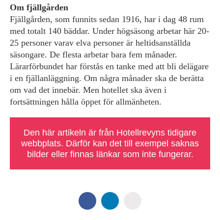
Om fjällgården
Fjällgården, som funnits sedan 1916, har i dag 48 rum
med totalt 140 bäddar. Under högsäsong arbetar här 20-
25 personer varav elva personer är heltidsanställda
säsongare. De flesta arbetar bara fem månader.
Lärarförbundet har förstås en tanke med att bli delägare
i en fjällanläggning. Om några månader ska de berätta
om vad det innebär. Men hotellet ska även i
fortsättningen hålla öppet för allmänheten.
Den här artikeln är från Hotellrevyns tidigare
webbplats. Därför kan det till exempel saknas
bilder eller finnas länkar som inte fungerar.