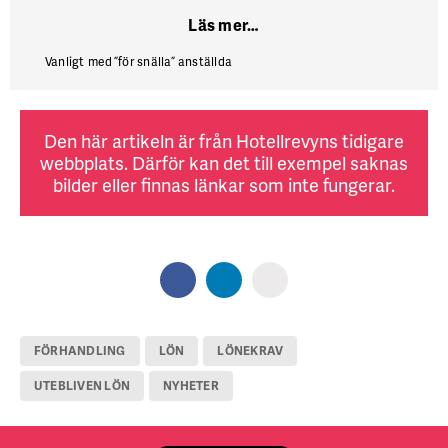
Läs mer…
Vanligt med ”för snälla” anställda
Den här artikeln är från Hotellrevyns tidigare
webbplats. Därför kan det till exempel saknas
bilder eller finnas länkar som inte fungerar.
FÖRHANDLING
LÖN
LÖNEKRAV
UTEBLIVEN LÖN
NYHETER