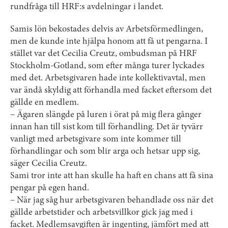
rundfråga till HRF:s avdelningar i landet.
Samis lön bekostades delvis av Arbetsförmedlingen,
men de kunde inte hjälpa honom att få ut pengarna. I
stället var det Cecilia Creutz, ombudsman på HRF
Stockholm-Gotland, som efter många turer lyckades
med det. Arbetsgivaren hade inte kollektivavtal, men
var ändå skyldig att förhandla med facket eftersom det
gällde en medlem.
– Ägaren slängde på luren i örat på mig flera gånger
innan han till sist kom till förhandling. Det är tyvärr
vanligt med arbetsgivare som inte kommer till
förhandlingar och som blir arga och hetsar upp sig,
säger Cecilia Creutz.
Sami tror inte att han skulle ha haft en chans att få sina
pengar på egen hand.
– När jag såg hur arbetsgivaren behandlade oss när det
gällde arbetstider och arbetsvillkor gick jag med i
facket. Medlemsavgiften är ingenting, jämfört med att