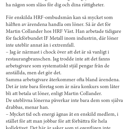
ha någon som slåss för dig och dina rättigheter.
För enskilda HRF-ombudsmän kan så mycket som
hälften av ärendena handla om löner. Så är det för
Martin Collander hos HRF Väst. Han arbetade tidigare
för fackförbundet IF Metall inom industrin, där löner
inte uteblir annat än i extremfall.
– Jag är närmast i chock över att det är så vanligt i
restaurangbranschen. Jag trodde inte att det fanns
arbetsgivare som systematiskt stjäl pengar från de
anställda, men det gör det.
Samma arbetsgivare återkommer ofta bland ärendena.
Det är inte bara företag som är nära konkurs som låter
bli att betala ut löner, enligt Martin Collander.
De uteblivna lönerna påverkar inte bara dem som själva
drabbas, menar han.
– Mycket tid och energi ägnas åt en enskild medlem, i
stället för att man jobbar för att förbättra för hela
kollektivet. Det här är saker som vi egentligen inte