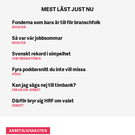
MEST LÄST JUST NU
Fonderna som bara är till för branschfolk
NYHETER
Så var vår jobbsommar
NYHETER
Svenskt rekord i simpelhet
CHEFREDAKTÖREN
Fyra poddavsnitt du inte vill missa
PODD
Kan jag säga nej till timbank?
FRÅGA OM JOBBET
Därför bryr sig HRF om valet
DEBATT
ARBETSLIVSAKUTEN