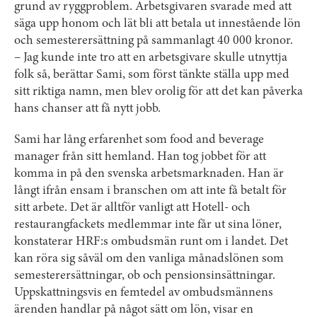
grund av ryggproblem. Arbets­givaren svarade med att
säga upp honom och lät bli att betala ut innestående lön
och semeste­rersättning på sammanlagt 40 000 kronor.
– Jag kunde inte tro att en ­arbetsgivare skulle utnyttja
folk så, berättar Sami, som först tänkte ställa upp med
sitt riktiga namn, men blev orolig för att det kan påverka
hans chanser att få nytt jobb.
Sami har lång erfarenhet som food and beverage
manager från sitt hemland. Han tog jobbet för att
komma in på den svenska arbetsmarknaden. Han är
långt ifrån ensam i branschen om att inte få betalt för
sitt arbete. Det är alltför vanligt att Hotell- och
restaurangfackets medlemmar inte får ut sina löner,
konstaterar HRF:s ombudsmän runt om i landet. Det
kan röra sig såväl om den vanliga månads­lönen som
semesterersättningar, ob och pensionsinsättningar.
Uppskattningsvis en femtedel av ombudsmännens
ärenden handlar på något sätt om lön, visar en