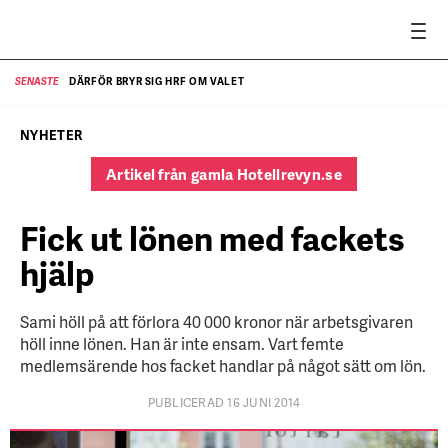
DÄRFÖR BRYR SIG HRF OM VALET
SENASTE
SE
NYHETER
Artikel från gamla Hotellrevyn.se
Fick ut lönen med fackets
hjälp
Sami höll på att förlora 40 000 kronor när arbetsgivaren
höll inne lönen. Han är inte ensam. Vart femte
medlemsärende hos facket handlar på något sätt om lön.
PUBLICERAD 16 JUNI 2014