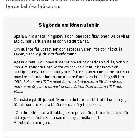
borde behöva bråka om.
Så gör du om lönen uteblir
Spara alltid anställningsbevis och lönespecifikationer. De bevisar
att du har varit anställd och vad du tjänat.
Om du inte får ut rätt lön och arbetsgivaren inte gör något åt
saken, vänd dig till ditt fackförbund.
Agera direkt. För löneskulder är preskriptionstiden två år, och vid
konkurs gäller det att kontakta facket direkt, eftersom den
statliga lönegarantin bara gäller för lön som skulle ha betalats ut
max tre månader innan konkursansökan kom in till tingsrätten.
OBS: I vissa av HRF:s avtal är preskriptionstiden för löneskulder
endast ett år, bland annat i avtalet Gröna Riks mellan HRF och
Visita.
Du måste gå till jobbet även om du inte har fått ut dina pengar,
för att senare kunna få lön för uppsägningstiden.
–Om du förhindras att jobba, exempelvis för att arbets­platsen är
stängd och låst, ska du samma dag anmäla dig till
Arbetsförmedlingen.