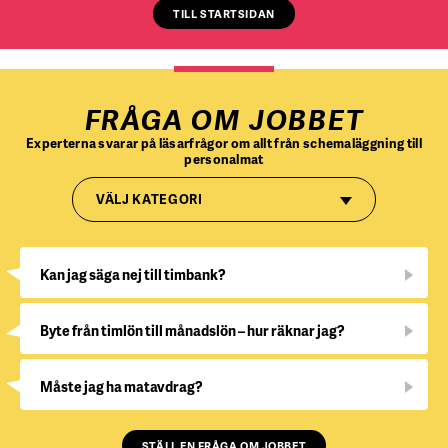
TILL STARTSIDAN
FRÅGA OM JOBBET
Experterna svarar på läsarfrågor om allt från schemaläggning till
personalmat
VÄLJ KATEGORI
Kan jag säga nej till timbank?
Byte från timlön till månadslön – hur räknar jag?
Måste jag ha matavdrag?
STÄLL EN FRÅGA OM JOBBET