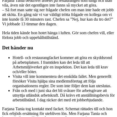
Farjana Tania beskriver arbetet på restaurangen som tungt och utan
vila, även när det egentligen inte fanns så mycket att göra.
– Så fort man satte sig ner frågade chefen om man inte hade ett jobb
att sköta. En gång när vi var väldigt trötta frågade en kollega om vi
inte kunde få 30 minuters rast. Chefen sa ”Nej, hur kan du tro det?”
Vi jobbade 13 timmar den dagen.
Hela tiden kände hon hotet hänga i luften. Gör som chefen vill, eller
förlora jobb och uppehållstillstånd.
Det händer nu
Hotell- och restaurangfacket kommer att göra en skyddsrond
på arbetsplatsen. I framtiden kan det leda till att
Arbetsmiljöverket gör en inspektion. Det kan leda till krav
och/eller böter.
Visita vill inte kommentera det enskilda fallet. Men generellt
försöker Visita hjälpa sina medlemsföretag att följa
organisationens regler. De som inte följer dem kan uteslutas.
Från och med i juni ska det bli svårare för arbetsgivare att
utnyttja utländsk arbetskraft. Då krävs ett anställningsbevis för
arbetstillstånd. I dag räcker det med ett jobberbjudande.
Farjana Tania tog kontakt med facket. Schemat rättades till och hon
fick erbjöds ersättning för utebliven lön. Men Farjana Tania och