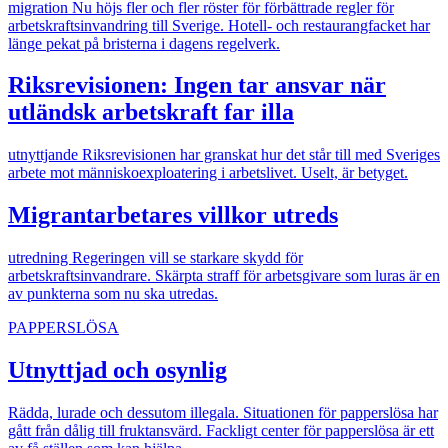
migration
Nu höjs fler och fler röster för förbättrade regler för
arbetskraftsinvandring till Sverige. Hotell- och restaurangfacket har
länge pekat på bristerna i dagens regelverk.
Riksrevisionen: Ingen tar ansvar när
utländsk arbetskraft far illa
utnyttjande
Riksrevisionen har granskat hur det står till med Sveriges
arbete mot människoexploatering i arbetslivet. Uselt, är betyget.
Migrantarbetares villkor utreds
utredning
Regeringen vill se starkare skydd för
arbetskraftsinvandrare. Skärpta straff för arbetsgivare som luras är en
av punkterna som nu ska utredas.
PAPPERSLÖSA
Utnyttjad och osynlig
Rädda, lurade och dessutom illegala. Situationen för papperslösa har
gått från dålig till fruktansvärd. Fackligt center för papperslösa är ett