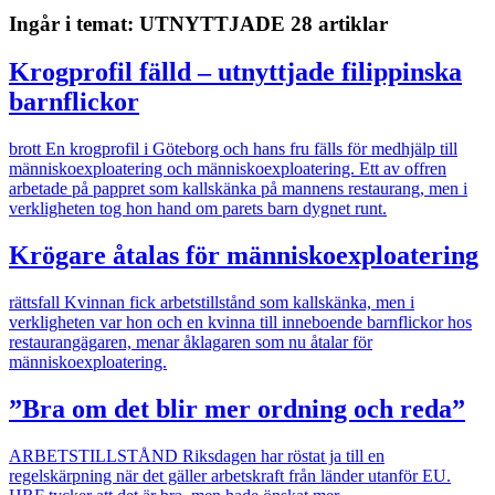
Ingår i temat: UTNYTTJADE
28 artiklar
Krogprofil fälld – utnyttjade filippinska
barnflickor
brott
En krogprofil i Göteborg och hans fru fälls för medhjälp till
människoexploatering och människoexploatering. Ett av offren
arbetade på pappret som kallskänka på mannens restaurang, men i
verkligheten tog hon hand om parets barn dygnet runt.
Krögare åtalas för människoexploatering
rättsfall
Kvinnan fick arbetstillstånd som kallskänka, men i
verkligheten var hon och en kvinna till inneboende barnflickor hos
restaurangägaren, menar åklagaren som nu åtalar för
människoexploatering.
”Bra om det blir mer ordning och reda”
ARBETSTILLSTÅND
Riksdagen har röstat ja till en
regelskärpning när det gäller arbetskraft från länder utanför EU.