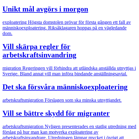
Unikt mål avgörs i morgon
exploatering
Högsta domstolen prövar för första gången ett fall av
människoexploatering. Riksåklagaren hoppas på en vägledande
dom.
Vill skärpa regler för
arbetskraftsinvandring
migration
Regeringen vill förhindra att utländska anställda utnyttjas i
Sverige. Bland annat vill man införa bindande anställningsavtal.
Det ska försvåra människoexploatering
arbetskraftsmigration
Förslagen som ska minska utnyttjandet.
Vill se bättre skydd för migranter
arbetskraftsmigration
Nyligen presenterades en statlig utredning med
förslag på hur man kan motverka exploatering av
arbetskraftsinvandrare. Utredningen lämnar mycket i övrigt att