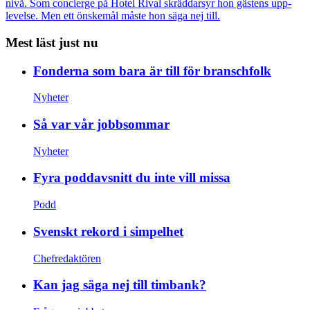
nivå. Som concierge på Hotel Rival skräddarsyr hon gästens upp­
levelse. Men ett önskemål måste hon säga nej till.
Mest läst just nu
Fonderna som bara är till för branschfolk
Nyheter
Så var vår jobbsommar
Nyheter
Fyra poddavsnitt du inte vill missa
Podd
Svenskt rekord i simpelhet
Chefredaktören
Kan jag säga nej till timbank?