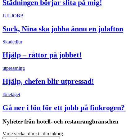
Städningen börjar slita på mig!
JULJOBB
Suck, Nina ska jobba ännu en julafton
Skadedjur
Hjälp – råttor på jobbet!
utpressning
Hjälp, chefen blir utpressad!
löneläget
Gå ner i lön för ett jobb på finkrogen?
Nyheter från hotell- och restaurangbranschen
Varje vecka, direkt i din inkorg.