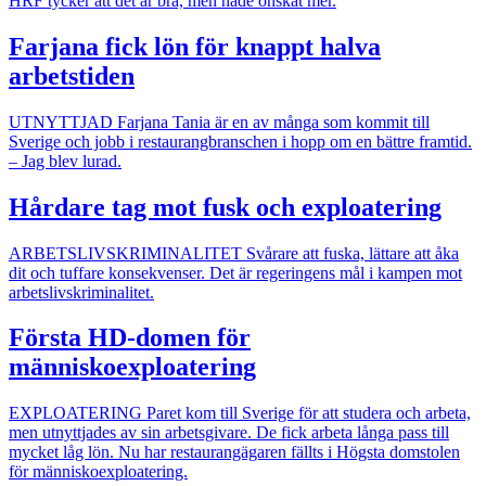
HRF tycker att det är bra, men hade önskat mer.
Farjana fick lön för knappt halva
arbetstiden
UTNYTTJAD
Farjana Tania är en av många som kommit till
Sverige och jobb i restaurangbranschen i hopp om en bättre framtid.
– Jag blev lurad.
Hårdare tag mot fusk och exploatering
ARBETSLIVSKRIMINALITET
Svårare att fuska, lättare att åka
dit och tuffare konsekvenser. Det är regeringens mål i kampen mot
arbetslivskriminalitet.
Första HD-domen för
människoexploatering
EXPLOATERING
Paret kom till Sverige för att studera och arbeta,
men utnyttjades av sin arbetsgivare. De fick arbeta långa pass till
mycket låg lön. Nu har restaurangägaren fällts i Högsta domstolen
för människoexploatering.