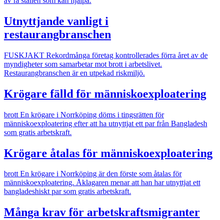
av få ställen som kan hjälpa.
Utnyttjande vanligt i
restaurangbranschen
FUSKJAKT
Rekordmånga företag kontrollerades förra året av de
myndigheter som samarbetar mot brott i arbetslivet.
Restaurangbranschen är en utpekad riskmiljö.
Krögare fälld för människoexploatering
brott
En krögare i Norrköping döms i tingsrätten för
människoexploatering efter att ha utnyttjat ett par från Bangladesh
som gratis arbetskraft.
Krögare åtalas för människoexploatering
brott
En krögare i Norrköping är den förste som åtalas för
människoexploatering. Åklagaren menar att han har utnyttjat ett
bangladeshiskt par som gratis arbetskraft.
Många krav för arbetskraftsmigranter