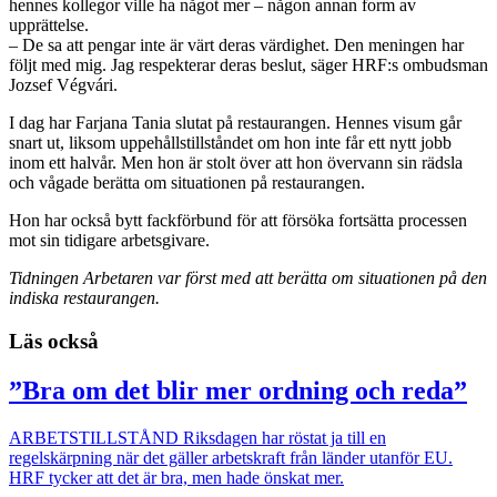
hennes kollegor ville ha något mer – någon annan form av
upprättelse.
– De sa att pengar inte är värt deras värdighet. Den meningen har
följt med mig. Jag respekterar deras beslut, säger HRF:s ombudsman
Jozsef Végvári.
I dag har Farjana Tania slutat på restaurangen. Hennes visum går
snart ut, liksom uppehållstillståndet om hon inte får ett nytt jobb
inom ett halvår. Men hon är stolt över att hon övervann sin rädsla
och vågade berätta om situationen på restaurangen.
Hon har också bytt fackförbund för att försöka fortsätta processen
mot sin tidigare arbetsgivare.
Tidningen Arbetaren var först med att berätta om situationen på den
indiska restaurangen.
Läs också
”Bra om det blir mer ordning och reda”
ARBETSTILLSTÅND
Riksdagen har röstat ja till en
regelskärpning när det gäller arbetskraft från länder utanför EU.
HRF tycker att det är bra, men hade önskat mer.