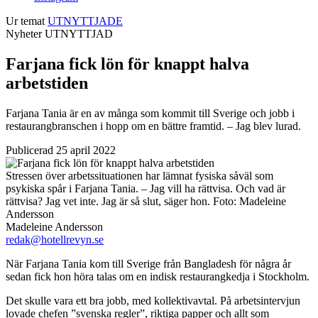
Ur temat
UTNYTTJADE
Nyheter
UTNYTTJAD
Farjana fick lön för knappt halva
arbetstiden
Farjana Tania är en av många som kommit till Sverige och jobb i
restaurangbranschen i hopp om en bättre framtid. – Jag blev lurad.
Publicerad 25 april 2022
Stressen över arbetssituationen har lämnat fysiska såväl som
psykiska spår i Farjana Tania. – Jag vill ha rättvisa. Och vad är
rättvisa? Jag vet inte. Jag är så slut, säger hon.
Foto:
Madeleine
Andersson
Madeleine Andersson
redak@hotellrevyn.se
När Farjana Tania kom till Sverige från Bangladesh för några år
sedan fick hon höra talas om en indisk restaurangkedja i Stockholm.
Det skulle vara ett bra jobb, med kollektivavtal. På arbetsintervjun
lovade chefen ”svenska regler”, riktiga papper och allt som