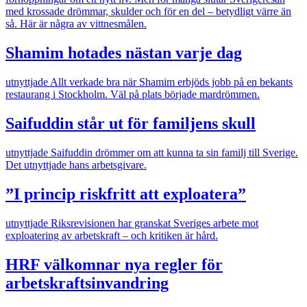
med krossade drömmar, skulder och för en del – betydligt värre än
så. Här är några av vittnesmålen.
Shamim hotades nästan varje dag
utnyttjade
Allt verkade bra när Shamim erbjöds jobb på en bekants
restaurang i Stockholm. Väl på plats började mardrömmen.
Saifuddin står ut för familjens skull
utnyttjade
Saifuddin drömmer om att kunna ta sin familj till Sverige.
Det utnyttjade hans arbetsgivare.
”I princip riskfritt att exploatera”
utnyttjade
Riksrevisionen har granskat Sveriges arbete mot
exploatering av arbetskraft – och kritiken är hård.
HRF välkomnar nya regler för
arbetskraftsinvandring