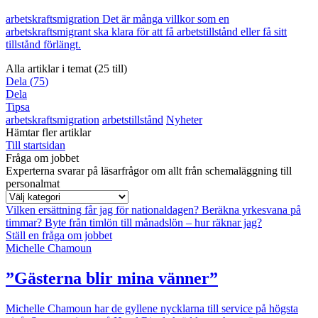
arbetskraftsmigration
Det är många villkor som en
arbetskraftsmigrant ska klara för att få arbetstillstånd eller få sitt
tillstånd förlängt.
Alla artiklar i temat (25 till)
Dela
(
75
)
Dela
Tipsa
arbetskraftsmigration
arbetstillstånd
Nyheter
Hämtar fler artiklar
Till startsidan
Fråga om jobbet
Experterna svarar på läsarfrågor om allt från schemaläggning till
personalmat
Vilken ersättning får jag för nationaldagen?
Beräkna yrkesvana på
timmar?
Byte från timlön till månadslön – hur räknar jag?
Ställ en fråga om jobbet
Michelle Chamoun
”Gästerna blir mina vänner”
Michelle Chamoun har de gyllene nycklarna till service på högsta