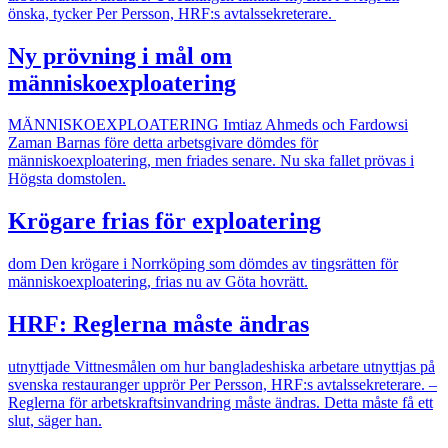
önska, tycker Per Persson, HRF:s avtalssekreterare.
Ny prövning i mål om
människoexploatering
MÄNNISKOEXPLOATERING
Imtiaz Ahmeds och Fardowsi
Zaman Barnas före detta arbetsgivare dömdes för
människoexploatering, men friades senare. Nu ska fallet prövas i
Högsta domstolen.
Krögare frias för exploatering
dom
Den krögare i Norrköping som dömdes av tingsrätten för
människoexploatering, frias nu av Göta hovrätt.
HRF: Reglerna måste ändras
utnyttjade
Vittnesmålen om hur bangladeshiska arbetare utnyttjas på
svenska restauranger upprör Per Persson, HRF:s avtalssekreterare. –
Reglerna för arbetskraftsinvandring måste ändras. Detta måste få ett
slut, säger han.