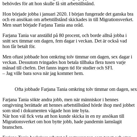
behövdes för att hon skulle få sitt arbetstillstånd.
Hon började jobba i januari 2020. I början fungerade det ganska bra
och en ansökan om arbetstillstånd skickades in till Migrationsverket.
Men snart började Farjana Tania ana oråd.
Farjana Tania var anställd på 80 procent, och borde alltså jobba i
snitt sex timmar om dagen, fem dagar i veckan. Det är också vad
hon får betalt för.
Men oftast jobbade hon omkring tolv timmar om dagen, sex dagar i
veckan. Dessutom tvingades hon betala tillbaka flera tusen varje
månad till chefen. Det fanns ingen tid för studier och SFI.
– Jag ville bara sova när jag kommer hem.
Ofta jobbade Farjana Tania omkring tolv timmar om dagen, sex 
Farjana Tania sökte andra jobb, men när människor i hennes
omgivning berättade att hennes arbetstillstånd hörde ihop med jobbet
som stod i dokumenten vågade hon inte byta.
När hon väl fick veta att hon kunde skicka in en ny ansökan till
Migrationsverket om hon bytte jobb, hade pandemin lamslagit
branschen.