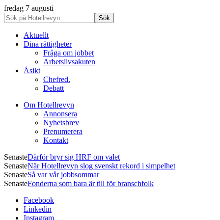
fredag 7 augusti
Aktuellt
Dina rättigheter
Fråga om jobbet
Arbetslivsakuten
Åsikt
Chefred.
Debatt
Om Hotellrevyn
Annonsera
Nyhetsbrev
Prenumerera
Kontakt
Senaste
Därför bryr sig HRF om valet
Senaste
När Hotellrevyn slog svenskt rekord i simpelhet
Senaste
Så var vår jobbsommar
Senaste
Fonderna som bara är till för branschfolk
Facebook
Linkedin
Instagram