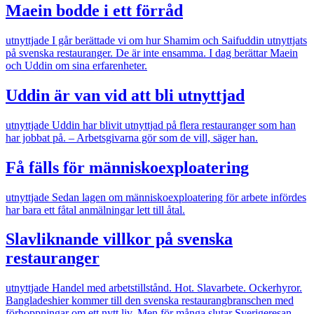
Maein bodde i ett förråd
utnyttjade
I går berättade vi om hur Shamim och Saifuddin utnyttjats
på svenska restauranger. De är inte ensamma. I dag berättar Maein
och Uddin om sina erfarenheter.
Uddin är van vid att bli utnyttjad
utnyttjade
Uddin har blivit utnyttjad på flera restauranger som han
har jobbat på. – Arbetsgivarna gör som de vill, säger han.
Få fälls för människoexploatering
utnyttjade
Sedan lagen om människoexploatering för arbete infördes
har bara ett fåtal anmälningar lett till åtal.
Slavliknande villkor på svenska
restauranger
utnyttjade
Handel med arbetstillstånd. Hot. Slavarbete. Ockerhyror.
Bangladeshier kommer till den svenska restaurangbranschen med
förhoppningar om ett nytt liv. Men för många slutar Sverigeresan