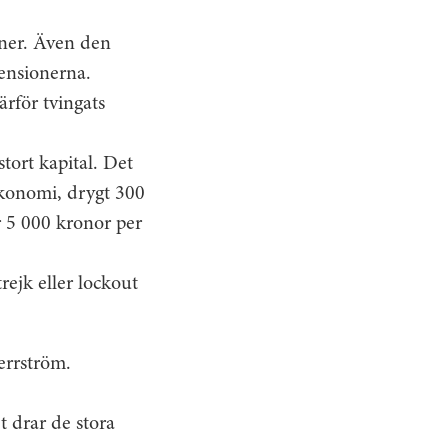
oner. Även den
pensionerna.
ärför tvingats
tort kapital. Det
ekonomi, drygt 300
r 5 000 kronor per
rejk eller lockout
errström.
t drar de stora