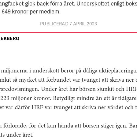
angfacket gick back förra året. Underskottet enligt bok
 - 649 kronor per medlem.
PUBLICERAD 7 APRIL 2003
 EKBERG
miljonerna i underskott beror på dåliga aktieplaceringa
unkit så mycket att förbundet var tvunget att skriva ne
årsredovisningen. Under året har börsen sjunkit och HR
a 223 miljoner kronor. Betydligt mindre än ett år tidiga
t var därför HRF var tvunget att skriva ner värdet och 
 förlorade, för det kan hända att börsen stiger igen. B
ts under året.