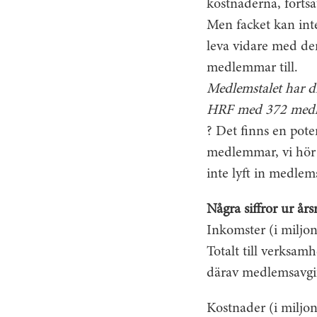
kostnaderna, fortsä
Men facket kan int
leva vidare med de
medlemmar till.
Medlemstalet har di
HRF med 372 medl
? Det finns en pote
medlemmar, vi hör 
inte lyft in medlems
Några siffror ur år
Inkomster (i milj
Totalt till verksa
därav medlemsavgi
Kostnader (i miljo