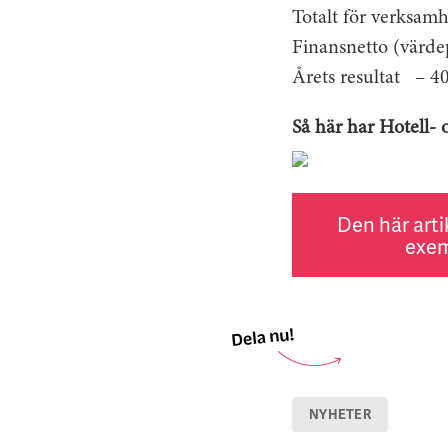
Totalt för verksam
Finansnetto (värde
Årets resultat – 4
Så här har Hotell- 
Den här arti
exem
NYHETER