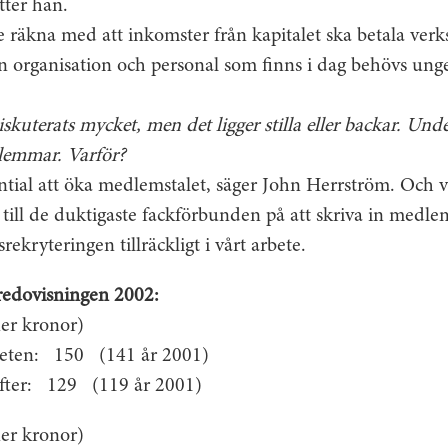
tter han.
e räkna med att inkomster från kapitalet ska betala ve
n organisation och personal som finns i dag behövs ung
skuterats mycket, men det ligger stilla eller backar. Un
emmar. Varför?
ntial att öka medlemstalet, säger John Herrström. Och v
till de duktigaste fackförbunden på att skriva in medl
rekryteringen tillräckligt i vårt arbete.
sredovisningen 2002:
oner kronor)
mheten: 150 (141 år 2001)
fter: 129 (119 år 2001)
ner kronor)