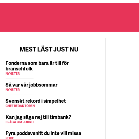
MEST LÄST JUST NU
Fonderna som bara är till för
branschfolk
NYHETER
Så var vår jobbsommar
NYHETER
Svenskt rekord i simpelhet
CHEFREDAKTÖREN
Kan jag säga nej till timbank?
FRÅGA OM JOBBET
Fyra poddavsnitt du inte vill missa
PODD