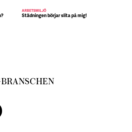
ARBETSMILJÖ
JULJOBB
n?
Städningen börjar slita på mig!
Suck, Nina 
julafton
GBRANSCHEN