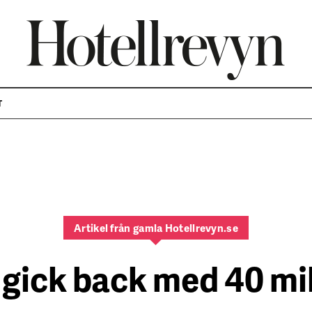
T
Artikel från gamla Hotellrevyn.se
 gick back med 40 mi