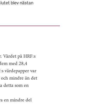
slutet blev nästan
r. Värdet på HRF:s
r dem med 28,4
F:s värdepapper var
re och mindre än det
ta detta som en
ara en mindre del