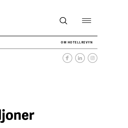
OM HOTELLREVYN
NÄR HOTELLREVYN SLOG SVENSKT REKORD I SIMPELHET
SENASTE
ljoner