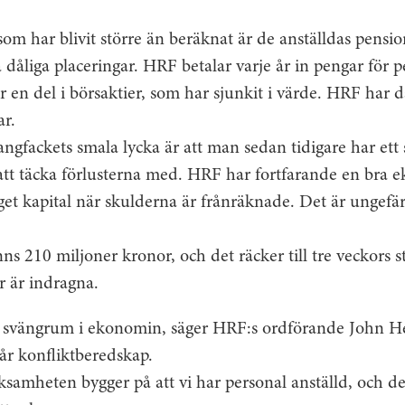
om har blivit större än beräknat är de anställdas pensi
på dåliga placeringar. HRF betalar varje år in pengar för 
r en del i börsaktier, som har sjunkit i värde. HRF har d
ar.
angfackets smala lycka är att man sedan tidigare har ett s
 att täcka förlusterna med. HRF har fortfarande en bra 
get kapital när skulderna är frånräknade. Det är ungefä
ns 210 miljoner kronor, och det räcker till tre veckors st
 är indragna.
re svängrum i ekonomin, säger HRF:s ordförande John H
år konfliktberedskap.
rksamheten bygger på att vi har personal anställd, och de