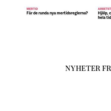
MERTID
ARBETST
Får de runda nya mertidsreglerna?
Hjälp, 
hela ti
NYHETER F