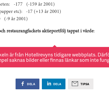
heten: -177 (-159 år 2001)
papper etc): -17 (+13 år 2001)
0 (-9 år 2001)
och restaurangfackets aktieportfölj tappat i värde
:
keln är från Hotellrevyns tidigare webbplats. Därför
pel saknas bilder eller finnas länkar som inte fung
DELA
DELA
TIPSA