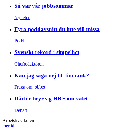
Så var vår jobbsommar
Nyheter
Fyra poddavsnitt du inte vill missa
Podd
Svenskt rekord i simpelhet
Chefredaktören
Kan jag säga nej till timbank?
Fråga om jobbet
Därför bryr sig HRF om valet
Debatt
Arbetslivsakuten
mertid