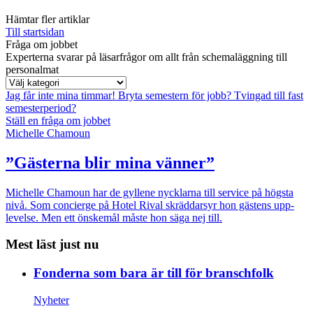
Hämtar fler artiklar
Till startsidan
Fråga om jobbet
Experterna svarar på läsarfrågor om allt från schemaläggning till
personalmat
Jag får inte mina timmar!
Bryta semestern för jobb?
Tvingad till fast
semesterperiod?
Ställ en fråga om jobbet
Michelle Chamoun
”Gästerna blir mina vänner”
Michelle Chamoun har de gyllene nycklarna till service på högsta
nivå. Som concierge på Hotel Rival skräddarsyr hon gästens upp­
levelse. Men ett önskemål måste hon säga nej till.
Mest läst just nu
Fonderna som bara är till för branschfolk
Nyheter