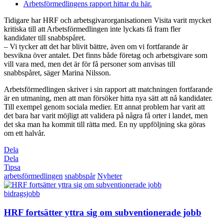
Arbetsförmedlingens rapport hittar du här.
Tidigare har HRF och arbetsgivarorganisationen Visita varit mycket
kritiska till att Arbetsförmedlingen inte lyckats få fram fler
kandidater till snabbspåret.
– Vi tycker att det har blivit bättre, även om vi fortfarande är
besvikna över antalet. Det finns både företag och arbetsgivare som
vill vara med, men det är för få personer som anvisas till
snabbspåret, säger Marina Nilsson.
Arbetsförmedlingen skriver i sin rapport att matchningen fortfarande
är en utmaning, men att man försöker hitta nya sätt att nå kandidater.
Till exempel genom sociala medier. Ett annat problem har varit att
det bara har varit möjligt att validera på några få orter i landet, men
det ska man ha kommit till rätta med. En ny uppföljning ska göras
om ett halvår.
Dela
Dela
Tipsa
arbetsförmedlingen
snabbspår
Nyheter
bidragsjobb
HRF fortsätter yttra sig om subventionerade jobb