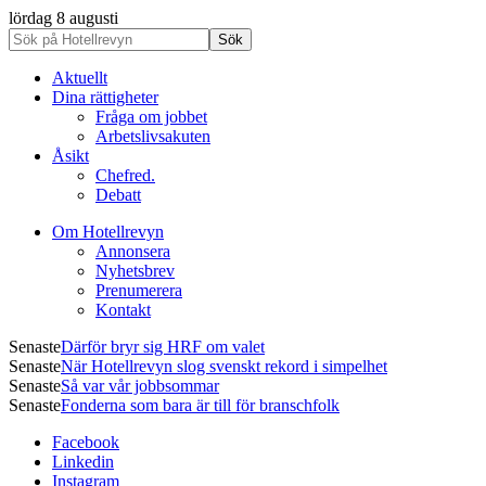
lördag 8 augusti
Aktuellt
Dina rättigheter
Fråga om jobbet
Arbetslivsakuten
Åsikt
Chefred.
Debatt
Om Hotellrevyn
Annonsera
Nyhetsbrev
Prenumerera
Kontakt
Senaste
Därför bryr sig HRF om valet
Senaste
När Hotellrevyn slog svenskt rekord i simpelhet
Senaste
Så var vår jobbsommar
Senaste
Fonderna som bara är till för branschfolk
Facebook
Linkedin
Instagram