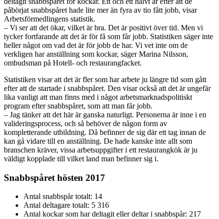
deltagit snabbspåret för kockar. Ett och ett halvt år efter att de
påbörjat snabbspåret hade lite mer än fyra av tio fått jobb, visar
Arbetsförmedlingens statistik.
– Vi ser att det ökar, vilket är bra. Det är positivt över tid. Men vi
tycker fortfarande att det är för få som får jobb. Statistiken säger inte
heller något om vad det är för jobb de har. Vi vet inte om de
verkligen har anställning som kockar, säger Marina Nilsson,
ombudsman på Hotell- och restaurangfacket.
Statistiken visar att det är fler som har arbete ju längre tid som gått
efter att de startade i snabbspåret. Den visar också att det är ungefär
lika vanligt att man finns med i något arbetsmarknadspolitiskt
program efter snabbspåret, som att man får jobb.
– Jag tänker att det här är ganska naturligt. Personerna är inne i en
valideringsprocess, och så behöver de någon form av
kompletterande utbildning. Då befinner de sig där ett tag innan de
kan gå vidare till en anställning. De hade kanske inte allt som
branschen kräver, vissa arbetsuppgifter i ett restaurangkök är ju
väldigt kopplade till vilket land man befinner sig i.
Snabbspåret hösten 2017
Antal snabbspår totalt: 14
Antal deltagare totalt: 5 316
Antal kockar som har deltagit eller deltar i snabbspår: 217