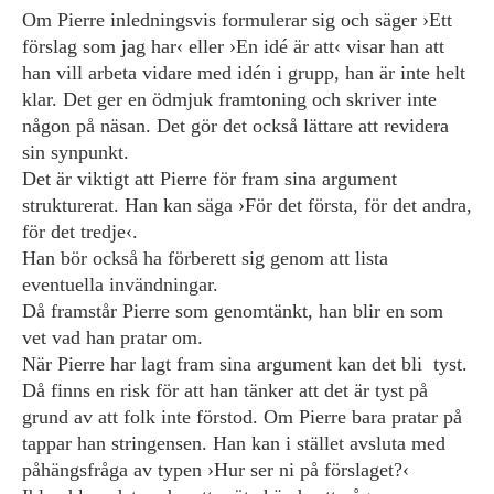
Om Pierre inledningsvis formulerar sig och säger ›Ett
förslag som jag har‹ eller ›En idé är att‹ visar han att
han vill arbeta vidare med idén i grupp, han är inte helt
klar. Det ger en ödmjuk framtoning och skriver inte
någon på näsan. Det gör det också lättare att revidera
sin synpunkt.
Det är viktigt att Pierre för fram sina argument
strukturerat. Han kan säga ›För det första, för det andra,
för det tredje‹.
Han bör också ha förberett sig genom att lista
eventuella invändningar.
Då framstår Pierre som genomtänkt, han blir en som
vet vad han pratar om.
När Pierre har lagt fram sina argument kan det bli tyst.
Då finns en risk för att han tänker att det är tyst på
grund av att folk inte förstod. Om Pierre bara pratar på
tappar han stringensen. Han kan i stället avsluta med
påhängsfråga av typen ›Hur ser ni på förslaget?‹