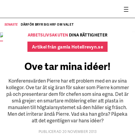
DÄRFÖR BRYR SIG HRF OM VALET
SENASTE
SE
ARBETSLIVSAKUTEN
DINA RÄTTIGHETER
Ove tar åt sig äran för Pierres idéer.
FOTO:
Kristin Lidström
Artikel från gamla Hotellrevyn.se
Ove tar mina idéer!
Konferensvärden Pierre har ett problem med en av sina
kollegor. Ove tar åt sig äran för saker som Pierre kommer
på och presenterar dem för chefen som sina egna. Det är
små grejer: en smartare möblering eller att plasta in
manualen till högtalarsystemet så den håller sig fräsch.
Men det irriterar ändå Pierre. Vad ska han göra? Påpeka
att det egentligen var hans idéer?
PUBLICERAD 20 NOVEMBER 2013