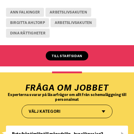
ANN FALKINGER
ARBETSLIVSAKUTEN
BIRGITTA AHLTORP
ARBETSLIVSAKUTEN
DINA RÄTTIGHETER
TILL STARTSIDAN
FRÅGA OM JOBBET
Experterna svarar på läsarfrågor om allt från schemaläggning till
personalmat
VÄLJ KATEGORI
Byte från timlön till månadslön – hur räknar jag?