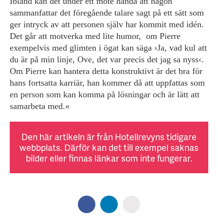
Ibland kan det under ett möte hända att någon
sammanfattar det föregående talare sagt på ett sätt som
ger intryck av att personen själv har kommit med idén.
Det går att motverka med lite humor, om Pierre
exempelvis med glimten i ögat kan säga ›Ja, vad kul att
du är på min linje, Ove, det var precis det jag sa nyss‹.
Om Pierre kan hantera detta konstruktivt är det bra för
hans fortsatta karriär, han kommer då att uppfattas som
en person som kan komma på lösningar och är lätt att
samarbeta med.«
Den här artikeln är från Hotellrevyns tidigare
webbplats. Därför kan det till exempel saknas
bilder eller finnas länkar som inte fungerar.