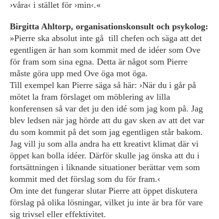
›våra‹ i stället för ›min‹.«
Birgitta Ahltorp, organisationskonsult och psykolog:
»Pierre ska absolut inte gå till chefen och säga att det
egentligen är han som kommit med de idéer som Ove
för fram som sina egna. Detta är något som Pierre
måste göra upp med Ove öga mot öga.
Till exempel kan Pierre säga så här: ›När du i går på
mötet la fram förslaget om möblering av lilla
konferensen så var det ju den idé som jag kom på. Jag
blev ledsen när jag hörde att du gav sken av att det var
du som kommit på det som jag egentligen står bakom.
Jag vill ju som alla andra ha ett kreativt klimat där vi
öppet kan bolla idéer. Därför skulle jag önska att du i
fortsättningen i liknande situationer berättar vem som
kommit med det förslag som du för fram.‹
Om inte det fungerar slutar Pierre att öppet diskutera
förslag på olika lösningar, vilket ju inte är bra för vare
sig trivsel eller effektivitet.