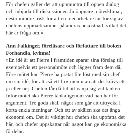
För chefen gäller det att uppmuntra till öppen dialog
och inbjuda till diskussioner. Ju öppnare mötesklimat,
desto mindre risk för att en medarbetare tar för sig av
chefens uppmärksamhet på andras bekostnad, vilket det
här är fråga om.«
Ann Falkinger, föreläsare och författare till boken
Förhandla, kvinna!
»En idé är att Pierre i framtiden sparar sina förslag till
exempelvis ett personalmöte och lägger fram dem då.
Före mötet kan Pierre ha pratat lite löst med sin chef
om sin idé, för att ›så ett frö‹ men utan att det krävs ett
ja eller nej. Chefen får då tid att vänja sig vid tanken.
Inför mötet ska Pierre tänka igenom vad han har för
argument. Tre goda skäl, något som går att uttrycka i
korta enkla meningar. Och ett av skälen ska det ånga
ekonomi om. Det är viktigt hur chefen ska uppfatta det
här, och chefer uppskattar när något kan ge ekonomiska
fördelar.