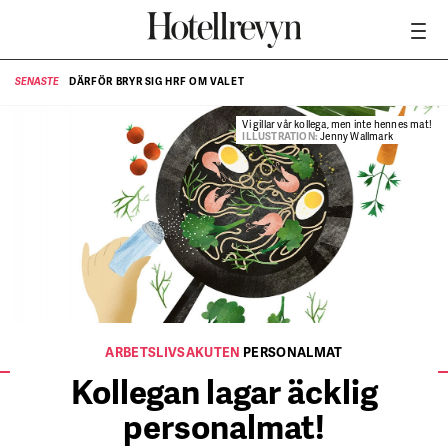
DÄRFÖR BRYR SIG HRF OM VALET
SENASTE
SE
Vi gillar vår kollega, men inte hennes mat!
ILLUSTRATION:
Jenny Wallmark
ARBETSLIVSAKUTEN
PERSONALMAT
Kollegan lagar äcklig
personalmat!