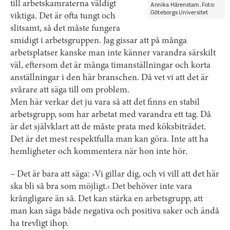
till arbetskamraterna väldigt
Annika Härenstam. Foto:
Göteborgs Universitet
viktiga. Det är ofta tungt och
slitsamt, så det måste fungera
smidigt i arbetsgruppen. Jag gissar att på många
arbetsplatser kanske man inte känner varandra särskilt
väl, eftersom det är många tim­anställningar och korta
anställningar i den här branschen. Då vet vi att det är
svårare att säga till om problem.
Men här verkar det ju vara så att det finns en stabil
arbetsgrupp, som har arbetat med varandra ett tag. Då
är det självklart att de måste prata med köksbiträdet.
Det är det mest respektfulla man kan göra. Inte att ha
hemligheter och kommentera när hon inte hör.
– Det är bara att säga: ›Vi gillar dig, och vi vill att det här
ska bli så bra som möjligt.‹ Det behöver inte vara
krångligare än så. Det kan stärka en arbetsgrupp, att
man kan säga både negativa och positiva saker och ändå
ha trevligt ihop.