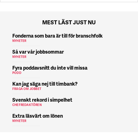
MEST LÄST JUST NU
Fonderna som bara är till för branschfolk
NYHETER
Så var vår jobbsommar
NYHETER
Fyra poddavsnitt du inte vill missa
PODD
Kan jag säga nej till timbank?
FRÅGA OM JOBBET
Svenskt rekord i simpelhet
CHEFREDAKTÖREN
Extra läsvärt om lönen
NYHETER