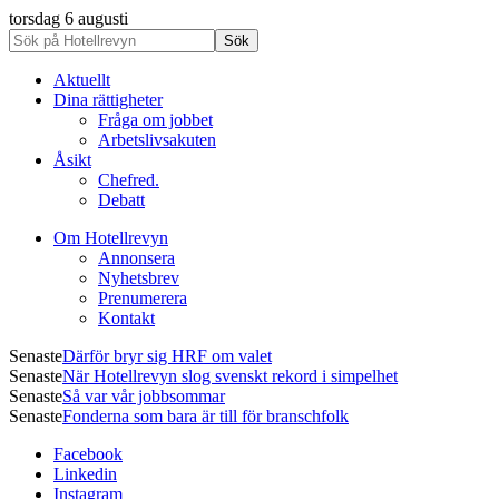
torsdag 6 augusti
Aktuellt
Dina rättigheter
Fråga om jobbet
Arbetslivsakuten
Åsikt
Chefred.
Debatt
Om Hotellrevyn
Annonsera
Nyhetsbrev
Prenumerera
Kontakt
Senaste
Därför bryr sig HRF om valet
Senaste
När Hotellrevyn slog svenskt rekord i simpelhet
Senaste
Så var vår jobbsommar
Senaste
Fonderna som bara är till för branschfolk
Facebook
Linkedin
Instagram