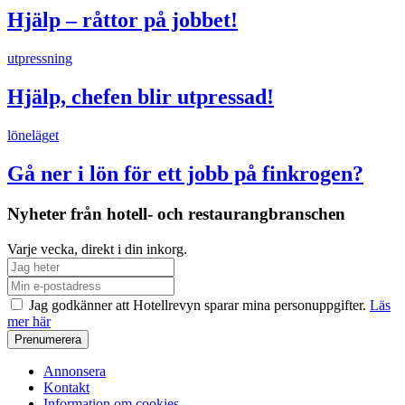
Hjälp – råttor på jobbet!
utpressning
Hjälp, chefen blir utpressad!
löneläget
Gå ner i lön för ett jobb på finkrogen?
Nyheter från hotell- och restaurangbranschen
Varje vecka, direkt i din inkorg.
Jag godkänner att Hotellrevyn sparar mina personuppgifter.
Läs
mer här
Annonsera
Kontakt
Information om cookies