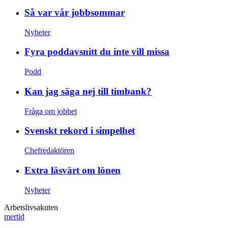
Så var vår jobbsommar
Nyheter
Fyra poddavsnitt du inte vill missa
Podd
Kan jag säga nej till timbank?
Fråga om jobbet
Svenskt rekord i simpelhet
Chefredaktören
Extra läsvärt om lönen
Nyheter
Arbetslivsakuten
mertid