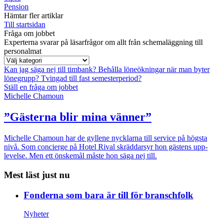
Pension
Hämtar fler artiklar
Till startsidan
Fråga om jobbet
Experterna svarar på läsarfrågor om allt från schemaläggning till
personalmat
Kan jag säga nej till timbank?
Behålla löneökningar när man byter
lönegrupp?
Tvingad till fast semesterperiod?
Ställ en fråga om jobbet
Michelle Chamoun
”Gästerna blir mina vänner”
Michelle Chamoun har de gyllene nycklarna till service på högsta
nivå. Som concierge på Hotel Rival skräddarsyr hon gästens upp­
levelse. Men ett önskemål måste hon säga nej till.
Mest läst just nu
Fonderna som bara är till för branschfolk
Nyheter