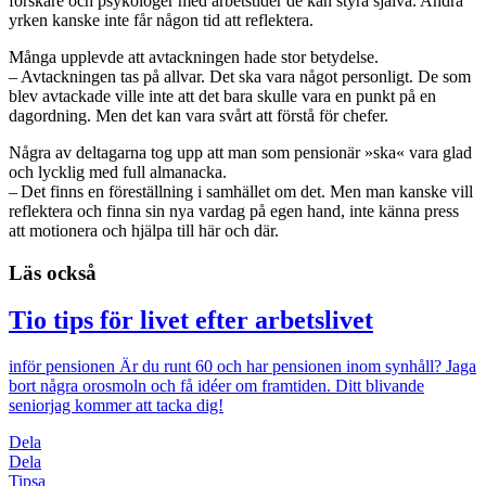
forskare och psykologer med arbetstider de kan styra själva. Andra
yrken kanske inte får någon tid att reflektera.
Många upplevde att avtackningen hade stor betydelse.
– Avtackningen tas på allvar. Det ska vara något personligt. De som
blev avtackade ville inte att det bara skulle vara en punkt på en
dagordning. Men det kan vara svårt att förstå för chefer.
Några av deltagarna tog upp att man som pensionär »ska« vara glad
och lycklig med full almanacka.
– Det finns en föreställning i samhället om det. Men man kanske vill
reflektera och finna sin nya vardag på egen hand, inte känna press
att motionera och hjälpa till här och där.
Läs också
Tio tips för livet efter arbetslivet
inför pensionen
Är du runt 60 och har pensionen inom synhåll? Jaga
bort några orosmoln och få idéer om framtiden. Ditt blivande
seniorjag kommer att tacka dig!
Dela
Dela
Tipsa