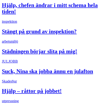
Hjälp, chefen ändrar i mitt schema hela
tiden!
inspektion
Stängt på grund av inspektion?
arbetsmiljö
Städningen börjar slita på mig!
JULJOBB
Suck, Nina ska jobba ännu en julafton
Skadedjur
Hjälp – råttor på jobbet!
utpressning