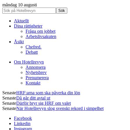
måndag 10 augusti
Aktuellt
Dina rättigheter
Fråga om jobbet
Arbetslivsakuten
Åsikt
Chefred.
Debatt
Om Hotellrevyn
Annonsera
Nyhetsbrev
Prenumerera
Kontakt
Senaste
HRF:arna som ska påverka din lön
Senaste
Då går ditt avtal ut
Senaste
Därför bryr sig HRF om valet
Senaste
När Hotellrevyn slog svenskt rekord i simpelhet
Facebook
Linkedin
Instagram