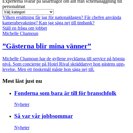
Experterna svarar på läsarfrågor om allt från schemaläggning till
personalmat
Vilken ersättning får jag för nationaldagen?
Får chefen använda
kamerabevakning?
Kan jag säga nej till timbank?
Ställ en fråga om jobbet
Michelle Chamoun
”Gästerna blir mina vänner”
Michelle Chamoun har de gyllene nycklarna till service på högsta
nivå. Som concierge på Hotel Rival skräddarsyr hon gästens upp­
levelse. Men ett önskemål måste hon säga nej till.
Mest läst just nu
Fonderna som bara är till för branschfolk
Nyheter
Så var vår jobbsommar
Nyheter