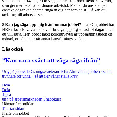
schemat minst 14 dagar i förväg. Chefen kan dock beordra övertid,
som ger mer betalt än ordinarie arbetstid. Men är du anställd på
enstaka dagar kan chefen ringa in dig när som helst. Då kan du
tacka nej till arbetspasset.
8
Kan jag säga upp mig från sommarjobbet?
Ja. Om jobbet har
HRF:s kollektivavtal behöver du säga upp dig senast 14 dagar innan
du vill sluta. Har jobbet inget kollektivavtal är uppsägningstiden en
månad, om det inte står annat i anställningsavtalet.
Läs också
”Kan vara svårt att våga säga ifrån”
Ung på jobbet
LO:s ungsekreterare Elsa Alm vill att jobben ska bli
tryggare för unga – så att fler vågar ställa krav.
Dela
Dela
Tipsa
ung på arbetsmarknaden
Snabbkurs
Hämtar fler artiklar
Till startsidan
Fråga om jobbet