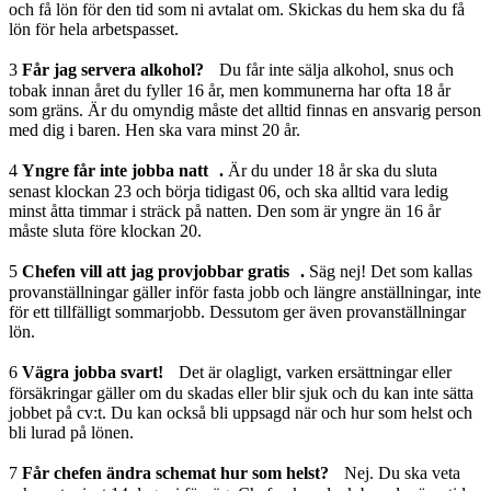
och få lön för den tid som ni avtalat om. Skickas du hem ska du få
lön för hela arbetspasset.
3
Får jag servera alkohol?
Du får inte sälja alkohol, snus och
tobak innan året du fyller 16 år, men kommunerna har ofta 18 år
som gräns. Är du omyndig måste det alltid finnas en ansvarig person
med dig i baren. Hen ska vara minst 20 år.
4
Yngre får inte jobba natt .
Är du under 18 år ska du sluta
senast klockan 23 och börja tidigast 06, och ska alltid vara ledig
minst åtta timmar i sträck på natten. Den som är yngre än 16 år
måste sluta före klockan 20.
5
Chefen vill att jag provjobbar gratis .
Säg nej! Det som kallas
provanställningar gäller inför fasta jobb och längre anställningar, inte
för ett tillfälligt sommarjobb. Dessutom ger även provanställningar
lön.
6
Vägra jobba svart!
Det är olagligt, varken ersättningar eller
försäkringar gäller om du skadas eller blir sjuk och du kan inte sätta
jobbet på cv:t. Du kan också bli uppsagd när och hur som helst och
bli lurad på lönen.
7
Får chefen ändra schemat hur som helst?
Nej. Du ska veta