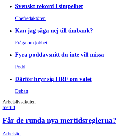
Svenskt rekord i simpelhet
Chefredaktören
Kan jag säga nej till timbank?
Fråga om jobbet
Fyra poddavsnitt du inte vill missa
Podd
Därför bryr sig HRF om valet
Debatt
Arbetslivsakuten
mertid
Får de runda nya mertidsreglerna?
Arbetstid