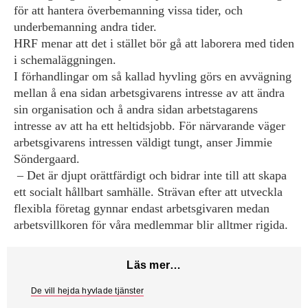
för att hantera överbemanning vissa tider, och
underbemanning andra tider.
HRF menar att det i stället bör gå att laborera med tiden
i schemaläggningen.
I förhandlingar om så kallad hyvling görs en avvägning
mellan å ena sidan arbetsgivarens intresse av att ändra
sin organisation och å andra sidan arbets­tagarens
intresse av att ha ett heltidsjobb. För närvarande väger
arbets­givarens intressen väldigt tungt, anser Jimmie
Söndergaard.
– Det är djupt orättfärdigt och bidrar inte till att skapa
ett socialt hållbart samhälle. ­Strävan efter att utveckla
flexibla företag gynnar endast arbetsgivaren medan
arbetsvillkoren för våra medlemmar blir alltmer rigida.
Läs mer…
De vill hejda hyvlade tjänster