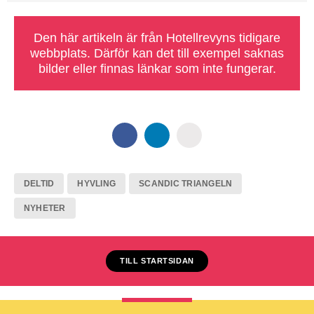
Den här artikeln är från Hotellrevyns tidigare
webbplats. Därför kan det till exempel saknas
bilder eller finnas länkar som inte fungerar.
DELTID
HYVLING
SCANDIC TRIANGELN
NYHETER
TILL STARTSIDAN