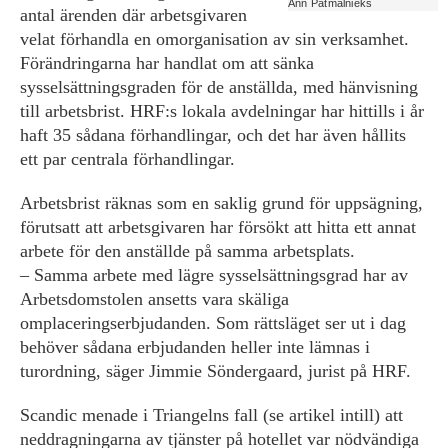
Ann Patmalnieks
antal ärenden där arbetsgivaren
velat förhandla en omorganisation av sin verksamhet.
Förändringarna har handlat om att sänka
sysselsättningsgraden för de anställda, med hänvisning
till arbetsbrist. HRF:s lokala avdelningar har hittills i år
haft 35 sådana förhandlingar, och det har även hållits
ett par centrala förhandlingar.
Arbetsbrist räknas som en saklig grund för uppsägning,
förutsatt att arbetsgivaren har försökt att hitta ett annat
arbete för den anställde på samma arbetsplats.
– Samma arbete med lägre sysselsättningsgrad har av
Arbetsdomstolen ansetts vara skäliga
omplaceringserbjudanden. Som rättsläget ser ut i dag
behöver sådana erbjudanden heller inte lämnas i
turordning, säger Jimmie Söndergaard, jurist på HRF.
Scandic menade i Triangelns fall (se artikel intill) att
neddragningarna av tjänster på hotellet var nödvändiga