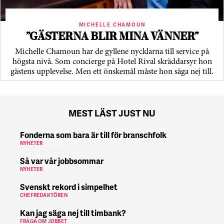
MICHELLE CHAMOUN
”GÄSTERNA BLIR MINA VÄNNER”
Michelle Chamoun har de gyllene nycklarna till service på
högsta nivå. Som concierge på Hotel Rival skräddarsyr hon
gästens upp­levelse. Men ett önskemål måste hon säga nej till.
MEST LÄST JUST NU
Fonderna som bara är till för branschfolk
NYHETER
Så var vår jobbsommar
NYHETER
Svenskt rekord i simpelhet
CHEFREDAKTÖREN
Kan jag säga nej till timbank?
FRÅGA OM JOBBET