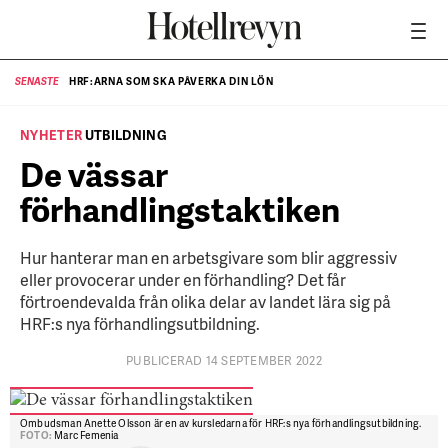
HRF:ARNA SOM SKA PÅVERKA DIN LÖN
SENASTE
SE
NYHETER
UTBILDNING
De vässar
förhandlingstaktiken
Hur hanterar man en arbetsgivare som blir aggressiv
eller provocerar under en förhandling? Det får
förtroendevalda från olika delar av landet lära sig på
HRF:s nya förhandlingsutbildning.
PUBLICERAD 14 SEPTEMBER 2022
Ombudsman Anette Olsson är en av kursledarna för HRF:s nya förhandlingsutbildning.
FOTO:
Marc Femenia