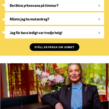
Beräkna yrkesvana på timmar?
Måste jag ha matavdrag?
Jag får bara ledigt var tredje helg!
STÄLL EN FRÅGA OM JOBBET