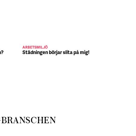
ARBETSMILJÖ
JULJOBB
n?
Städningen börjar slita på mig!
Suck, Nina 
julafton
GBRANSCHEN