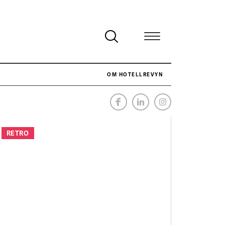
OM HOTELLREVYN
NÄR HOTELLREVYN SLOG SVENSKT REKORD I SIMPELHET
SENASTE
RETRO
Svenskt rekord i simpelhet