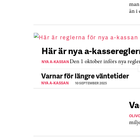
man 
än i
Här är nya a-kasseregle
NYA A-KASSAN
Den 1 oktober införs nya regler
Varnar för längre väntetider
NYA A-KASSAN
10 SEPTEMBER 2025
Va
OLIV
milj