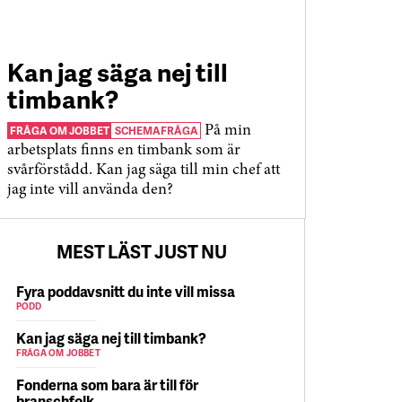
Kan jag säga nej till
timbank?
FRÅGA OM JOBBET
SCHEMAFRÅGA
På min
arbetsplats finns en timbank som är
svårförstådd. Kan jag säga till min chef att
jag inte vill använda den?
MEST LÄST JUST NU
Fyra poddavsnitt du inte vill missa
PODD
Kan jag säga nej till timbank?
FRÅGA OM JOBBET
Fonderna som bara är till för
branschfolk