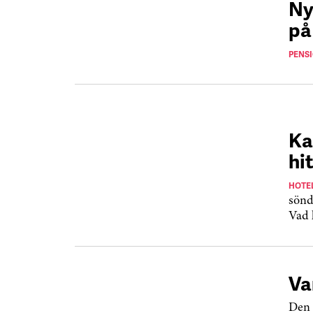
Ny
på
PENS
Ka
hi
HOTEL
sönd
Vad 
Va
Den 