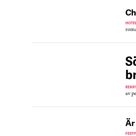
Ch
HOTEL
roma
S
b
REKR
av p
Är
FEST