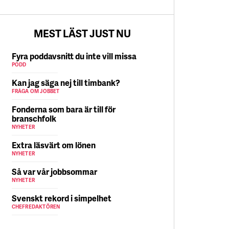
5 AUGUSTI
MEST LÄST JUST NU
Fyra poddavsnitt du inte vill missa
PODD
Kan jag säga nej till timbank?
FRÅGA OM JOBBET
Fonderna som bara är till för
branschfolk
NYHETER
Extra läsvärt om lönen
NYHETER
Så var vår jobbsommar
NYHETER
Svenskt rekord i simpelhet
CHEFREDAKTÖREN