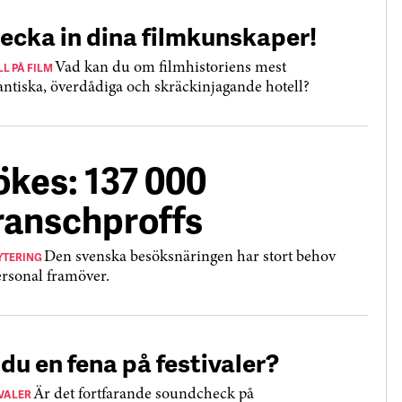
ecka in dina filmkunskaper!
L PÅ FILM
Vad kan du om filmhistoriens mest
ntiska, överdådiga och skräckinjagande hotell?
ökes: 137 000
ranschproffs
YTERING
Den svenska besöksnäringen har stort behov
ersonal framöver.
 du en fena på festivaler?
IVALER
Är det fortfarande soundcheck på