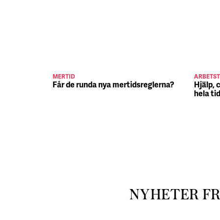
MERTID
ARBETST
Får de runda nya mertidsreglerna?
Hjälp, 
hela ti
NYHETER F