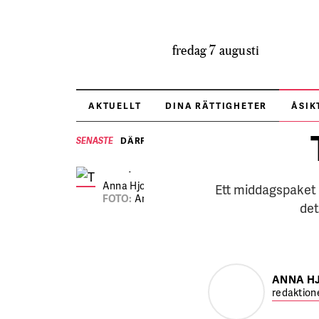
fredag 7 augusti
AKTUELLT
DINA RÄTTIGHETER
ÅSIK
DÄRFÖR BRYR SIG HRF OM VALET
SENASTE
Anna Hjorth, chefredaktör.
Ett middagspaket 
FOTO:
Annika af Klercker
det
ANNA H
redaktion