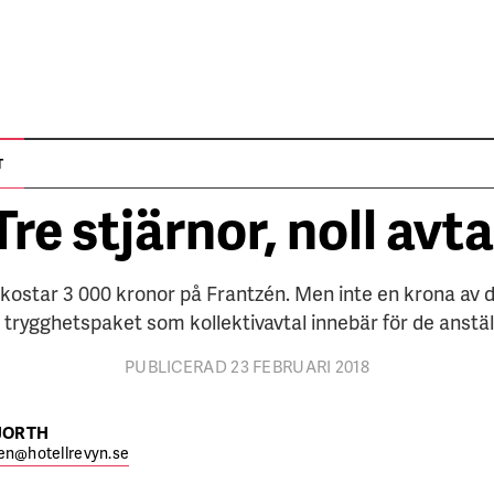
LEDARE
T
Tre stjärnor, noll avta
kostar 3 000 kronor på Frantzén. Men inte en krona av de
 trygghetspaket som kollektivavtal innebär för de anstäl
PUBLICERAD 23 FEBRUARI 2018
JORTH
en@hotellrevyn.se