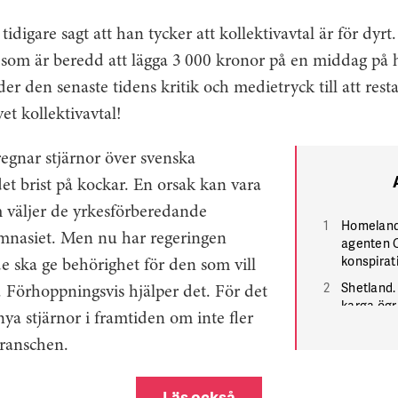
tidigare sagt att han tycker att kollektivavtal är för dyrt.
 som är beredd att lägga 3 000 kronor på en middag på 
er den senaste tidens kritik och medietryck till att res
vet kollektivavtal!
egnar stjärnor över svenska
det brist på kockar. En orsak kan vara
om väljer de yrkesförberedande
Homeland
nasiet. Men nu har regeringen
agenten C
kons­pirat
de ska ge behörighet för den som vill
Shetland
 Förhoppningsvis hjälper det. För det
karga ögr
 nya stjärnor i framtiden om inte fler
coole kri
fall.
branschen.
Bron. Trot
jag glad a
Läs också