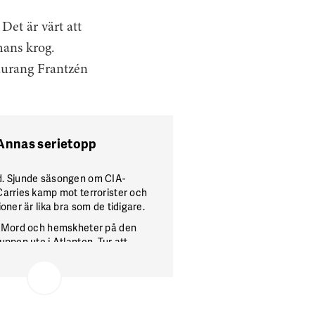
 Det är värt att
hans krog.
taurang Frantzén
Annas serietopp
. Sjunde säsongen om CIA-
arries kamp mot terrorister och
ioner är lika bra som de tidigare.
. Mord och hemskheter på den
uppen ute i Atlanten. Tur att
minalaren Jimmy Perez löser alla
s att jag har älskat serien så är
tt det är över nu. Att sluta när