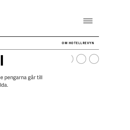
OM HOTELLREVYN
l
NÄR HOTELLREVYN SLOG SVENSKT REKORD I SIMPELHET
SENASTE
 pengarna går till
lda.