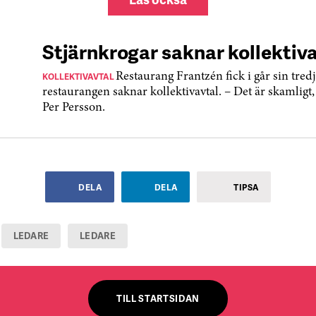
det är so
lyckas me
Stjärnkrogar saknar kollektiv
KOLLEKTIVAVTAL
Restaurang Frantzén fick i går sin tre
restaurangen saknar kollektivavtal. – Det är skamligt
Per Persson.
DELA
DELA
TIPSA
LEDARE
LEDARE
TILL STARTSIDAN