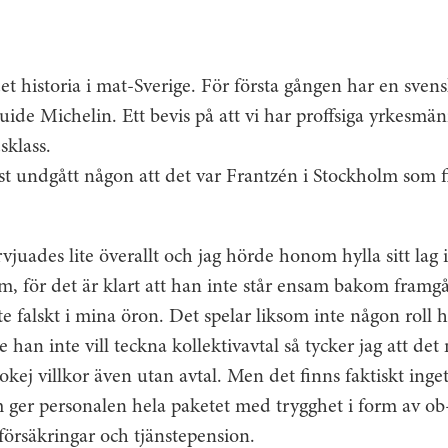
det historia i mat-Sverige. För första gången har en svens
Guide Michelin. Ett bevis på att vi har proffsiga yrkesmä
sklass.
t undgått någon att det var Frantzén i Stockholm som f
vjuades lite överallt och jag hörde honom hylla sitt lag i
m, för det är klart att han inte står ensam bakom framg
te falskt i mina öron. Det spelar liksom inte någon roll 
e han inte vill teckna kollektivavtal så tycker jag att de
 okej villkor även utan avtal. Men det finns faktiskt inge
om ger personalen hela paketet med trygghet i form av ob
 försäkringar och tjänstepension.