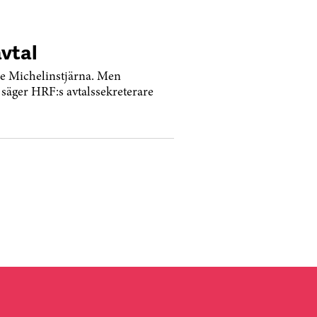
m bäst är det inte många som
d.
avtal
dje Michelinstjärna. Men
, säger HRF:s avtalssekreterare