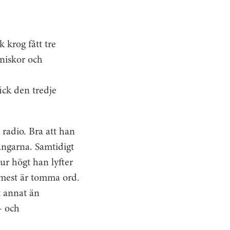
k krog fått tre
nniskor och
ick den tredje
 radio. Bra att han
ångarna. Samtidigt
hur högt han lyfter
t mest är tomma ord.
t annat än
- och