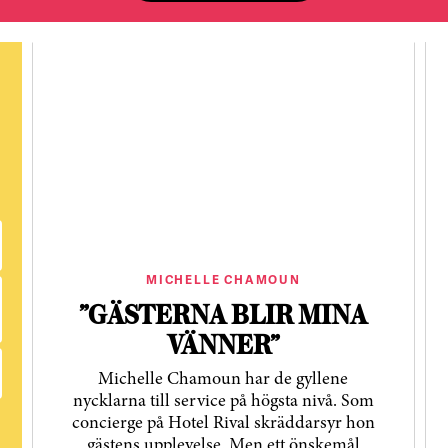
MICHELLE CHAMOUN
”GÄSTERNA BLIR MINA
VÄNNER”
Michelle Chamoun har de gyllene
nycklarna till service på högsta nivå. Som
concierge på Hotel Rival skräddarsyr hon
gästens upp­levelse. Men ett önskemål