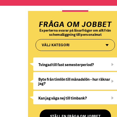
FRÅGA OM JOBBET
Experterna svarar på läsarfrågor om allt från
schemaläggning till personalmat
VÄLJ KATEGORI
Tvingad till fast semesterperiod?
Byte från timlön till månadslön – hur räknar
jag?
Kan jag säga nej till timbank?
STÄLL EN FRÅGA OM JOBBET