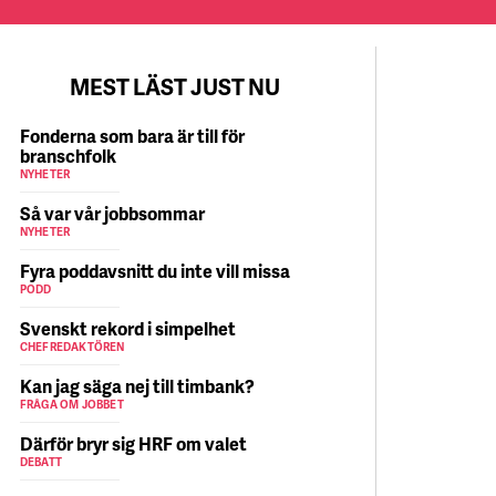
MEST LÄST JUST NU
Fonderna som bara är till för
branschfolk
NYHETER
Så var vår jobbsommar
NYHETER
Fyra poddavsnitt du inte vill missa
PODD
Svenskt rekord i simpelhet
CHEFREDAKTÖREN
Kan jag säga nej till timbank?
FRÅGA OM JOBBET
Därför bryr sig HRF om valet
DEBATT