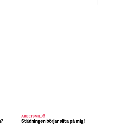
ARBETSMILJÖ
JULJOBB
n?
Städningen börjar slita på mig!
Suck, Nina 
julafton