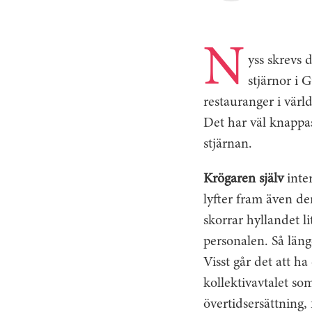
N
yss skrevs 
stjärnor i 
restauranger i värld
Det har väl knappas
stjärnan.
Krögaren själv
inter
lyfter fram även de
skorrar hyllandet li
personalen. Så läng
Visst går det att ha
kollektiv­avtalet s
övertidsersättning,