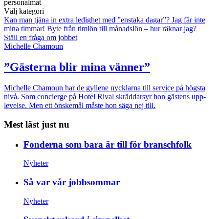
personalmat
Välj kategori
Kan man tjäna in extra ledighet med ”enstaka dagar”?
Jag får inte
mina timmar!
Byte från timlön till månadslön – hur räknar jag?
Ställ en fråga om jobbet
Michelle Chamoun
”Gästerna blir mina vänner”
Michelle Chamoun har de gyllene nycklarna till service på högsta
nivå. Som concierge på Hotel Rival skräddarsyr hon gästens upp­
levelse. Men ett önskemål måste hon säga nej till.
Mest läst just nu
Fonderna som bara är till för branschfolk
Nyheter
Så var vår jobbsommar
Nyheter