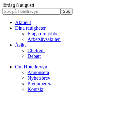
lördag 8 augusti
Aktuellt
Dina rättigheter
Fråga om jobbet
Arbetslivsakuten
Åsikt
Chefred.
Debatt
Om Hotellrevyn
Annonsera
Nyhetsbrev
Prenumerera
Kontakt