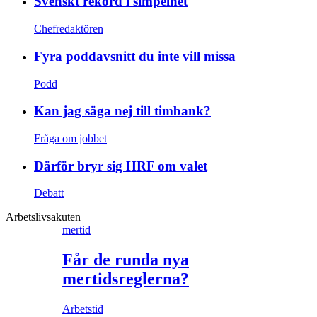
Svenskt rekord i simpelhet
Chefredaktören
Fyra poddavsnitt du inte vill missa
Podd
Kan jag säga nej till timbank?
Fråga om jobbet
Därför bryr sig HRF om valet
Debatt
Arbetslivsakuten
mertid
Får de runda nya
mertidsreglerna?
Arbetstid