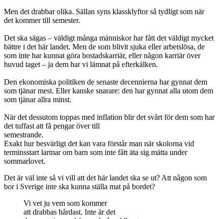
Men det drabbar olika. Sällan syns klassklyftor så tydligt som när
det kommer till semester.
Det ska sägas – väldigt många människor har fått det väldigt mycket
bättre i det här landet. Men de som blivit sjuka eller arbetslösa, de
som inte har kunnat göra bostadskarriär, eller någon karriär över
huvud taget – ja dem har vi lämnat på efterkälken.
Den ekonomiska politiken de senaste decennierna har gynnat dem
som tjänar mest. Eller kanske snarare: den har gynnat alla utom dem
som tjänar allra minst.
När det dessutom toppas med ­inflation blir det svårt för dem som ­har
det tuffast att få pengar över till
semestrande.
Exakt hur besvärligt det kan vara förstår man när skolorna vid
terminsstart larmar om barn som inte fått äta sig mätta under
sommarlovet.
Det är väl inte så vi vill att det här landet ska se ut? Att någon som
bor i Sverige inte ska kunna ställa mat på bordet?
Vi vet ju vem som kommer
att drabbas hårdast. Inte är det