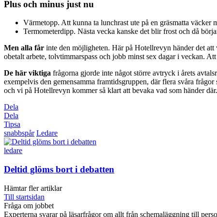
Plus och minus just nu
Värmetopp. Att kunna ta lunchrast ute på en gräsmatta väcker 
Termometerdipp. Nästa vecka kanske det blir frost och då börjar
Men alla får
inte den möjligheten. Här på Hotell­revyn händer det att
obetalt arbete, tolvtimmarspass och jobb minst sex dagar i veckan. Att vän
De här viktiga
frågorna gjorde inte något större avtryck i årets avtals
exempelvis den gemensamma framtidsgruppen, där flera svåra frågor sk
och vi på Hotellrevyn kommer så klart att bevaka vad som händer där
Dela
Dela
Tipsa
snabbspår
Ledare
ledare
Deltid glöms bort i debatten
Hämtar fler artiklar
Till startsidan
Fråga om jobbet
Experterna svarar på läsarfrågor om allt från schemaläggning till pers