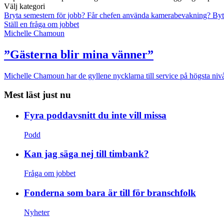
Välj kategori
Bryta semestern för jobb?
Får chefen använda kamerabevakning?
Byt
Ställ en fråga om jobbet
Michelle Chamoun
”Gästerna blir mina vänner”
Michelle Chamoun har de gyllene nycklarna till service på högsta nivå
Mest läst just nu
Fyra poddavsnitt du inte vill missa
Podd
Kan jag säga nej till timbank?
Fråga om jobbet
Fonderna som bara är till för branschfolk
Nyheter