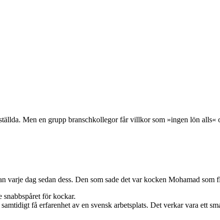
ällda. Men en grupp branschkollegor får villkor som »ingen lön alls« 
tan varje dag sedan dess. Den som sade det var kocken Mohamad som flyt
de snabbspåret för kockar.
amtidigt få erfarenhet av en svensk arbetsplats. Det verkar vara ett smar