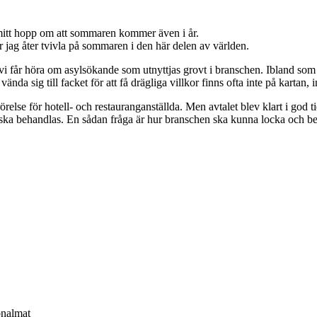
mitt hopp om att sommaren kommer även i år.
 jag åter tvivla på sommaren i den här delen av världen.
 vi får höra om asylsökande som utnyttjas grovt i branschen. Ibland so
da sig till facket för att få drägliga villkor finns ofta inte på kartan, i
­rörelse för hotell- och restauranganställda. Men avtalet blev klart i go
a behandlas. En sådan fråga är hur branschen ska kunna locka och behål
.
onalmat