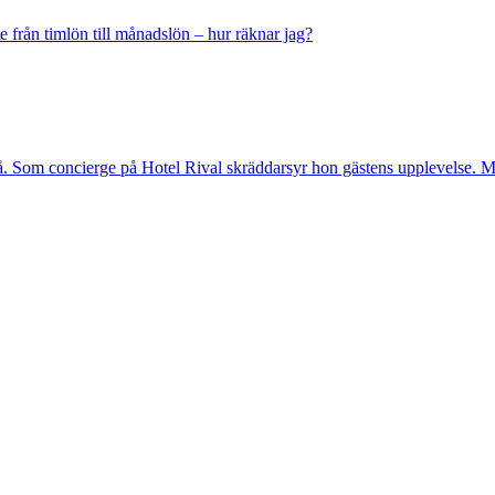
e från timlön till månadslön – hur räknar jag?
. Som concierge på Hotel Rival skräddarsyr hon gästens upp­levelse. Me