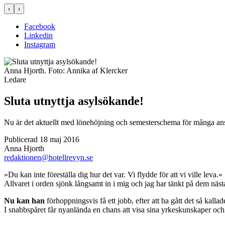
‹
›
Facebook
Linkedin
Instagram
Anna Hjorth.
Foto:
Annika af Klercker
Ledare
Sluta utnyttja asylsökande!
Nu är det aktuellt med lönehöjning och semesterschema för många anst
Publicerad 18 maj 2016
Anna Hjorth
redaktionen@hotellrevyn.se
»D
u kan inte föreställa dig hur det var. Vi flydde för att vi ville leva.«
Allvaret i orden sjönk långsamt in i mig och jag har tänkt på dem näs
Nu kan han
förhoppningsvis få ett jobb, efter att ha gått det så kalla
I snabbspåret får nyanlända en chans att visa sina yrkeskunskaper och s