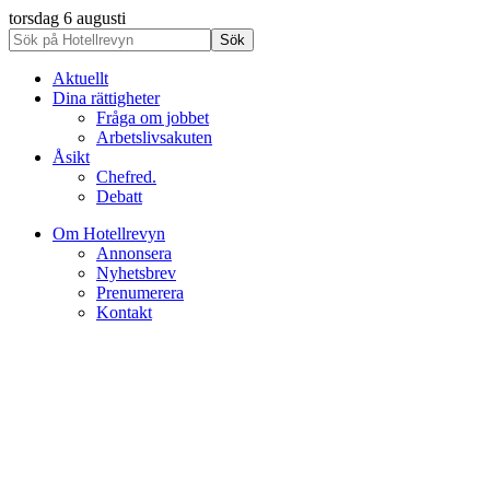
torsdag 6 augusti
Aktuellt
Dina rättigheter
Fråga om jobbet
Arbetslivsakuten
Åsikt
Chefred.
Debatt
Om Hotellrevyn
Annonsera
Nyhetsbrev
Prenumerera
Kontakt