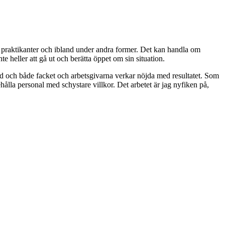
m praktikanter och ibland under andra former. Det kan handla om
nte heller att gå ut och berätta öppet om sin situation.
d tid och både facket och arbetsgivarna verkar nöjda med resultatet. Som
la personal med schystare villkor. Det arbetet är jag nyfiken på,