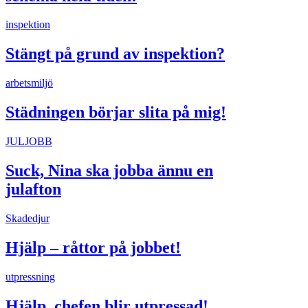
inspektion
Stängt på grund av inspektion?
arbetsmiljö
Städningen börjar slita på mig!
JULJOBB
Suck, Nina ska jobba ännu en
julafton
Skadedjur
Hjälp – råttor på jobbet!
utpressning
Hjälp, chefen blir utpressad!