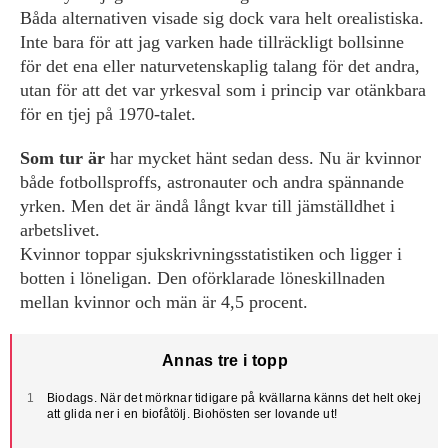
Båda alternativen visade sig dock vara helt orealistiska.
Inte bara för att jag varken hade tillräckligt bollsinne
för det ena eller naturvetenskaplig talang för det andra,
utan för att det var yrkesval som i princip var otänkbara
för en tjej på 1970-talet.
Som tur är
har mycket hänt sedan dess. Nu är kvinnor
både fotbollsproffs, astronauter och andra spännande
yrken. Men det är ändå långt kvar till jämställdhet i
arbetslivet.
Kvinnor toppar sjukskrivningsstatistiken och ligger i
botten i löneligan. Den oförklarade löneskillnaden
mellan kvinnor och män är 4,5 procent.
Annas tre i topp
Biodags. När det mörknar tidigare på kvällarna känns det helt okej
att glida ner i en biofåtölj. Biohösten ser lovande ut!
Vego. För några år sedan blev min son vegan och det var svårt att