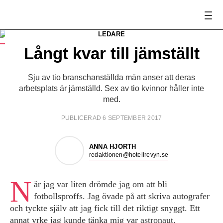
LEDARE
Anna Hjorth.
FOTO:
Annika af Klercker
Långt kvar till jämställt
Sju av tio branschanställda män anser att deras
arbetsplats är jämställd. Sex av tio kvinnor håller inte
med.
PUBLICERAD 6 SEPTEMBER 2017
ANNA HJORTH
redaktionen@hotellrevyn.se
N
är jag var liten drömde jag om att bli
fotbollsproffs. Jag övade på att skriva autografer
och tyckte själv att jag fick till det riktigt snyggt. Ett
annat yrke jag kunde tänka mig var astronaut.