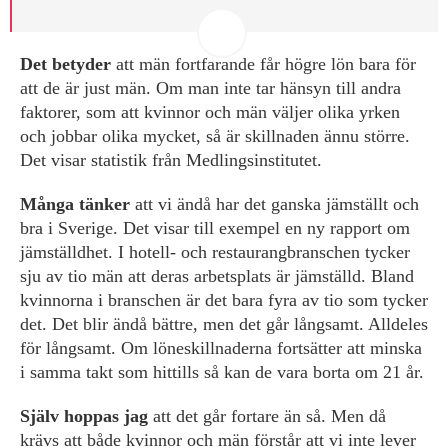
hitta bra mat. I dag finns det ett stort utbud av bra kvalitet!
Rutiner. Jo, jag gillar faktiskt att göra saker på liknande sätt, dag
efter dag. Annars skulle vardagen bli väldigt ansträngande.
Det betyder
att män fortfarande får högre lön bara för
att de är just män. Om man inte tar hänsyn till andra
faktorer, som att kvinnor och män väljer olika yrken
och jobbar olika mycket, så är skillnaden ännu större.
Det visar statistik från Medlingsinstitutet.
Många tänker
att vi ändå har det ganska jämställt och
bra i Sverige. Det visar till exempel en ny rapport om
jämställdhet. I hotell- och restaurangbranschen tycker
sju av tio män att deras arbetsplats är jämställd. Bland
kvinnorna i branschen är det bara fyra av tio som tycker
det. Det blir ändå bättre, men det går långsamt. Alldeles
för långsamt. Om löneskillnaderna fortsätter att minska
i samma takt som hittills så kan de vara borta om 21 år.
Själv hoppas jag
att det går fortare än så. Men då
krävs att både kvinnor och män förstår att vi inte lever